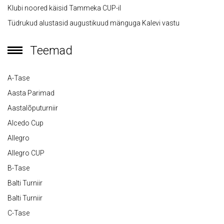
Klubi noored käisid Tammeka CUP-il
Tüdrukud alustasid augustikuud mänguga Kalevi vastu
Teemad
A-Tase
Aasta Parimad
Aastalõputurniir
Alcedo Cup
Allegro
Allegro CUP
B-Tase
Balti Turniir
Balti Turniir
C-Tase