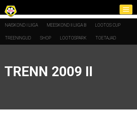
NAISKOND I LIIGA
MEESKOND II LIIGA B
LOOTOS CUP
TREENINGUD
SHOP
LOOTOSPARK
TOETAJAD
TRENN 2009 II