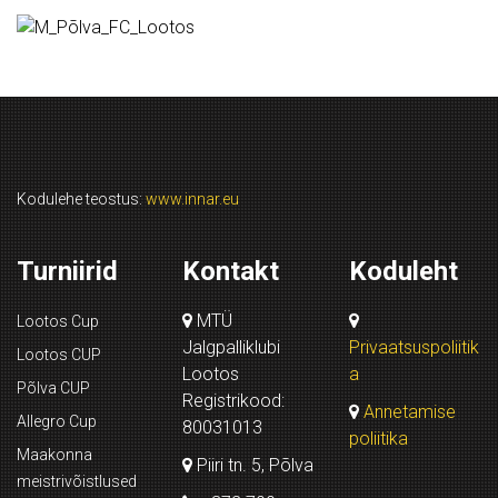
Kodulehe teostus:
www.innar.eu
Turniirid
Kontakt
Koduleht
MTÜ
Lootos Cup
Jalgpalliklubi
Privaatsuspoliitik
Lootos CUP
Lootos
a
Põlva CUP
Registrikood:
Annetamise
Allegro Cup
80031013
poliitika
Maakonna
Piiri tn. 5, Põlva
meistrivõistlused