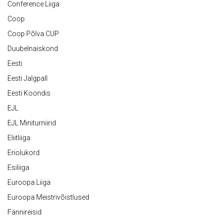
Conference Liiga
Coop
Coop Põlva CUP
Duubelnaiskond
Eesti
Eesti Jalgpall
Eesti Koondis
EJL
EJL Miniturniirid
Eliitliiga
Eriolukord
Esiliiga
Euroopa Liiga
Euroopa Meistrivõistlused
Fännireisid