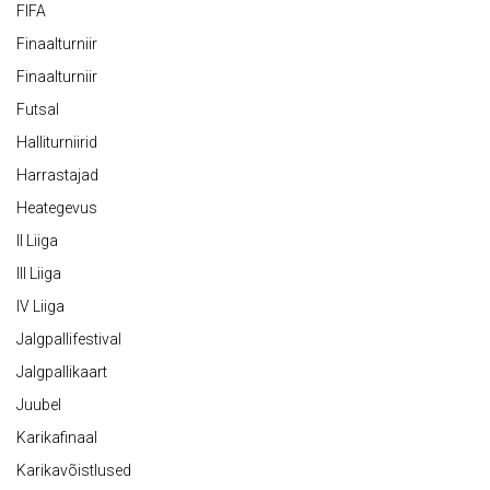
FIFA
Finaalturniir
Finaalturniir
Futsal
Halliturniirid
Harrastajad
Heategevus
II Liiga
III Liiga
IV Liiga
Jalgpallifestival
Jalgpallikaart
Juubel
Karikafinaal
Karikavõistlused