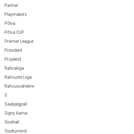
Partner
Playmakers
Põlva
Põlva CUP
Premier League
President
Projektid
Rahvaliiga
Rahvuste Liiga
Rahvusvaheline
S
Saalijalgpall
Signy Aarna
Sisehall
Siseturniirid