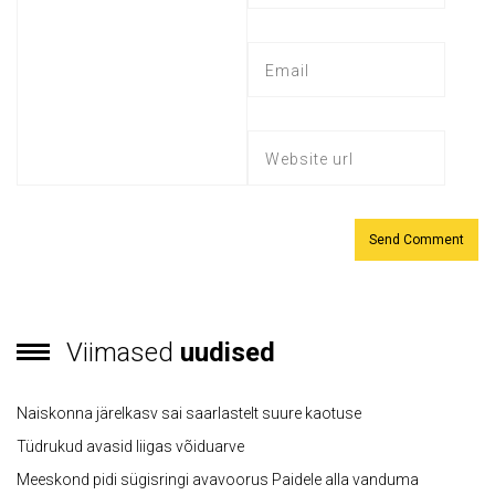
Viimased
uudised
Naiskonna järelkasv sai saarlastelt suure kaotuse
Tüdrukud avasid liigas võiduarve
Meeskond pidi sügisringi avavoorus Paidele alla vanduma