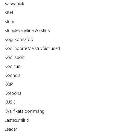
Kasvandik
KKH
Klubi
Klubidevaheline Võistlus
Kogukonnatöö
Koolinoorte Meistrivõistlused
Koolisport
Koolitus
Koondis
KOP
Koroona
KÜSK
Kvalifikatsioonimäng
Lasteturniirid
Leader