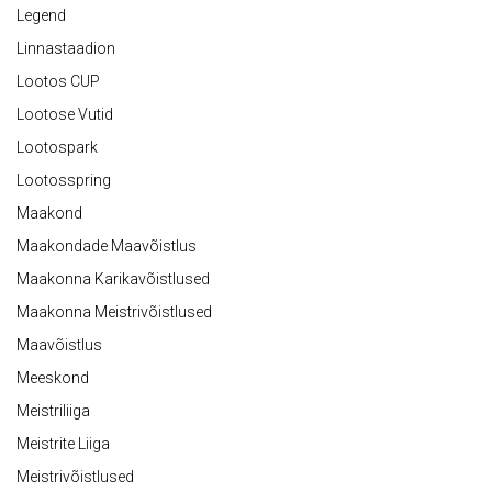
Legend
Linnastaadion
Lootos CUP
Lootose Vutid
Lootospark
Lootosspring
Maakond
Maakondade Maavõistlus
Maakonna Karikavõistlused
Maakonna Meistrivõistlused
Maavõistlus
Meeskond
Meistriliiga
Meistrite Liiga
Meistrivõistlused