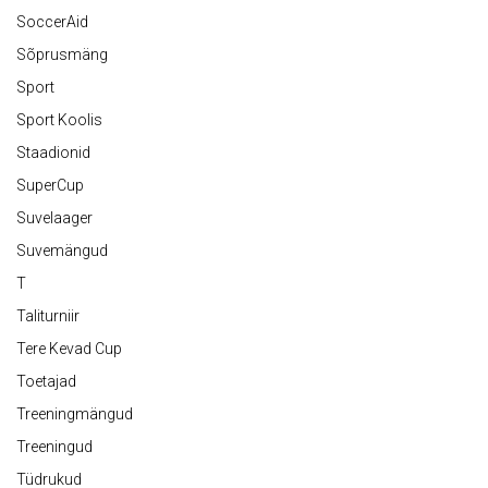
SoccerAid
Sõprusmäng
Sport
Sport Koolis
Staadionid
SuperCup
Suvelaager
Suvemängud
T
Taliturniir
Tere Kevad Cup
Toetajad
Treeningmängud
Treeningud
Tüdrukud