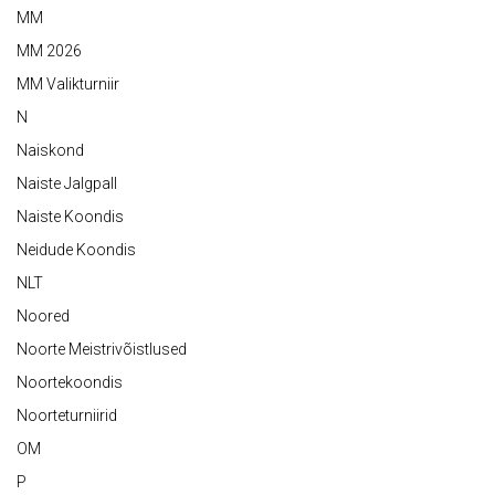
MM
MM 2026
MM Valikturniir
N
Naiskond
Naiste Jalgpall
Naiste Koondis
Neidude Koondis
NLT
Noored
Noorte Meistrivõistlused
Noortekoondis
Noorteturniirid
OM
P