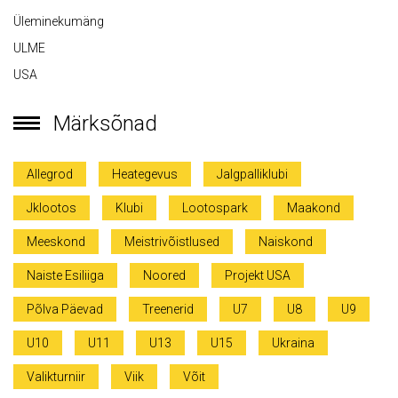
Üleminekumäng
ULME
USA
Märksõnad
Allegrod
Heategevus
Jalgpalliklubi
Jklootos
Klubi
Lootospark
Maakond
Meeskond
Meistrivõistlused
Naiskond
Naiste Esiliiga
Noored
Projekt USA
Põlva Päevad
Treenerid
U7
U8
U9
U10
U11
U13
U15
Ukraina
Valikturniir
Viik
Võit