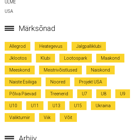
ULME
USA
Märksõnad
Allegrod
Heategevus
Jalgpalliklubi
Jklootos
Klubi
Lootospark
Maakond
Meeskond
Meistrivõistlused
Naiskond
Naiste Esiliiga
Noored
Projekt USA
Põlva Päevad
Treenerid
U7
U8
U9
U10
U11
U13
U15
Ukraina
Valikturniir
Viik
Võit
Arhiiv