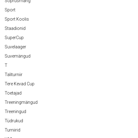
Sõprusmäng
Sport
Sport Koolis
Staadionid
SuperCup
Suvelaager
Suvemängud
T
Taliturniir
Tere Kevad Cup
Toetajad
Treeningmängud
Treeningud
Tüdrukud
Turniirid