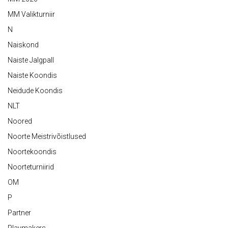
MM Valikturniir
N
Naiskond
Naiste Jalgpall
Naiste Koondis
Neidude Koondis
NLT
Noored
Noorte Meistrivõistlused
Noortekoondis
Noorteturniirid
OM
P
Partner