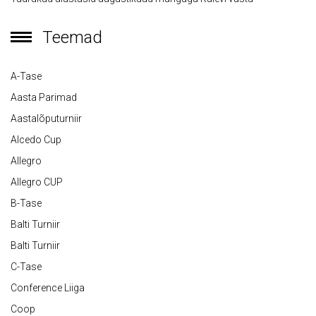
Teemad
A-Tase
Aasta Parimad
Aastalõputurniir
Alcedo Cup
Allegro
Allegro CUP
B-Tase
Balti Turniir
Balti Turniir
C-Tase
Conference Liiga
Coop