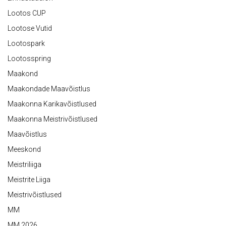
Lootos CUP
Lootose Vutid
Lootospark
Lootosspring
Maakond
Maakondade Maavõistlus
Maakonna Karikavõistlused
Maakonna Meistrivõistlused
Maavõistlus
Meeskond
Meistriliiga
Meistrite Liiga
Meistrivõistlused
MM
MM 2026