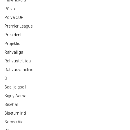
Playmakers
Põlva
Põlva CUP
Premier League
President
Projektid
Rahvaliiga
Rahvuste Liiga
Rahvusvaheline
S
Saalijalgpall
Signy Aarna
Sisehall
Siseturniirid
SoccerAid