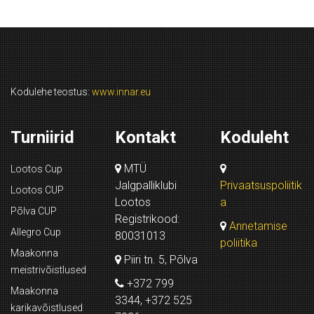
Kodulehe teostus:
www.innar.eu
Turniirid
Kontakt
Koduleht
MTÜ
Lootos Cup
Jalgpalliklubi
Privaatsuspoliitik
Lootos CUP
Lootos
a
Põlva CUP
Registrikood:
Annetamise
Allegro Cup
80031013
poliitika
Maakonna
Piiri tn. 5, Põlva
meistrivõistlused
+372 799
Maakonna
3344, +372 525
karikavõistlused