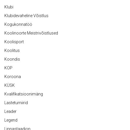
Klubi
Klubidevaheline Võistlus
Kogukonnatöö
Koolinoorte Meistrivõistlused
Koolisport
Koolitus
Koondis
KOP
Koroona
KÜSK
Kvalifikatsioonimäng
Lasteturniirid
Leader
Legend
Linnastaadion