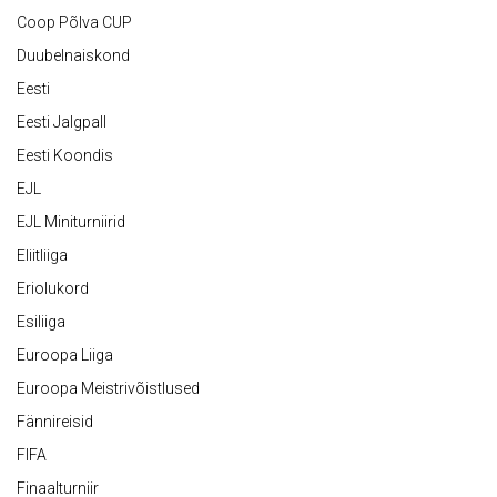
Coop Põlva CUP
Duubelnaiskond
Eesti
Eesti Jalgpall
Eesti Koondis
EJL
EJL Miniturniirid
Eliitliiga
Eriolukord
Esiliiga
Euroopa Liiga
Euroopa Meistrivõistlused
Fännireisid
FIFA
Finaalturniir