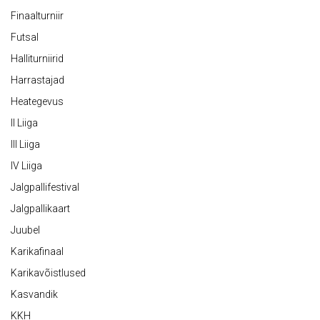
Finaalturniir
Futsal
Halliturniirid
Harrastajad
Heategevus
II Liiga
III Liiga
IV Liiga
Jalgpallifestival
Jalgpallikaart
Juubel
Karikafinaal
Karikavõistlused
Kasvandik
KKH