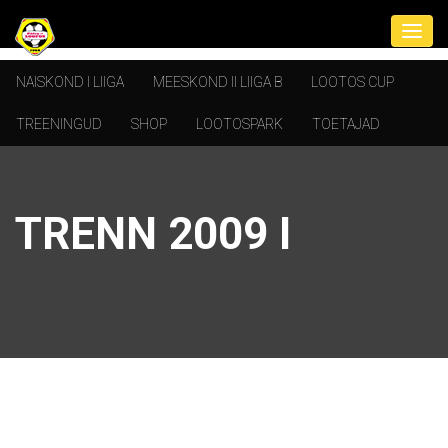
NAISKOND I LIIGA
MEESKOND II LIIGA B
LOOTOS CUP
TREENINGUD
SHOP
LOOTOSPARK
TOETAJAD
TRENN 2009 I