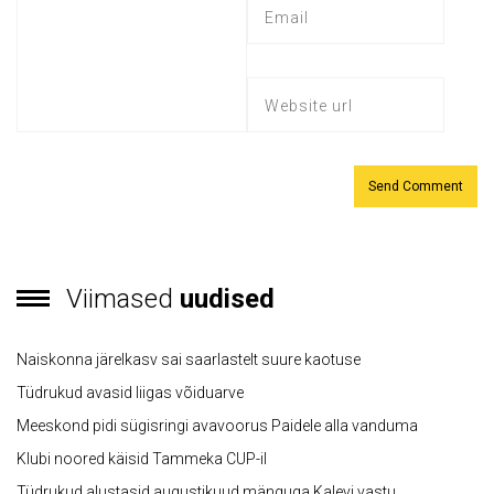
Viimased
uudised
Naiskonna järelkasv sai saarlastelt suure kaotuse
Tüdrukud avasid liigas võiduarve
Meeskond pidi sügisringi avavoorus Paidele alla vanduma
Klubi noored käisid Tammeka CUP-il
Tüdrukud alustasid augustikuud mänguga Kalevi vastu