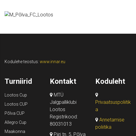
Kodulehe teostus:
www.innar.eu
Turniirid
Kontakt
Koduleht
MTÜ
Lootos Cup
Jalgpalliklubi
Privaatsuspoliitik
Lootos CUP
Lootos
a
Põlva CUP
Registrikood:
Annetamise
Allegro Cup
80031013
poliitika
Maakonna
Piiri tn. 5, Põlva