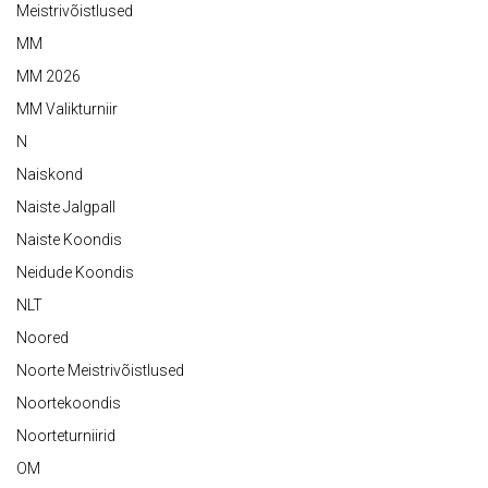
Meistrivõistlused
MM
MM 2026
MM Valikturniir
N
Naiskond
Naiste Jalgpall
Naiste Koondis
Neidude Koondis
NLT
Noored
Noorte Meistrivõistlused
Noortekoondis
Noorteturniirid
OM