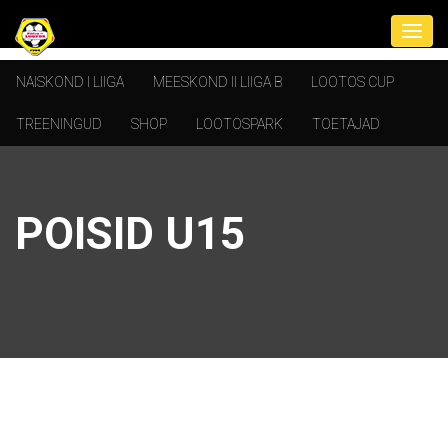
NAISKOND I LIIGA
MEESKOND II LIIGA B
LOOTOS CUP
TREENINGUD
SHOP
LOOTOSPARK
TOETAJAD
POISID U15