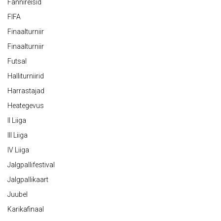
Fännireisid
FIFA
Finaalturniir
Finaalturniir
Futsal
Halliturniirid
Harrastajad
Heategevus
II Liiga
III Liiga
IV Liiga
Jalgpallifestival
Jalgpallikaart
Juubel
Karikafinaal