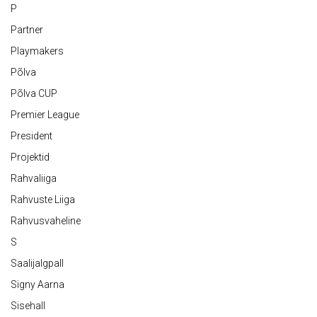
P
Partner
Playmakers
Põlva
Põlva CUP
Premier League
President
Projektid
Rahvaliiga
Rahvuste Liiga
Rahvusvaheline
S
Saalijalgpall
Signy Aarna
Sisehall