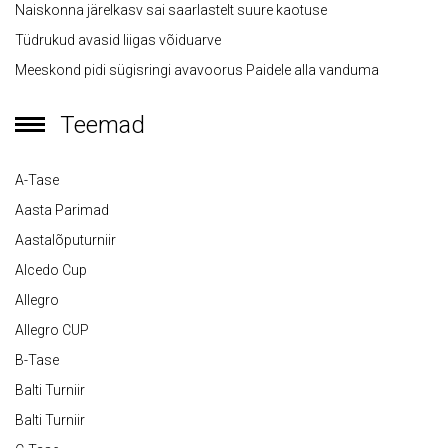
Naiskonna järelkasv sai saarlastelt suure kaotuse
Tüdrukud avasid liigas võiduarve
Meeskond pidi sügisringi avavoorus Paidele alla vanduma
Teemad
A-Tase
Aasta Parimad
Aastalõputurniir
Alcedo Cup
Allegro
Allegro CUP
B-Tase
Balti Turniir
Balti Turniir