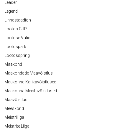
Leader
Legend
Linnastaadion
Lootos CUP
Lootose Vutid
Lootospark
Lootosspring
Maakond
Maakondade Maavõistlus
Maakonna Karikavõistlused
Maakonna Meistrivõistlused
Maavõistlus
Meeskond
Meistriliiga
Meistrite Liiga