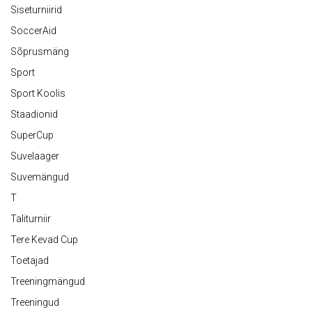
Siseturniirid
SoccerAid
Sõprusmäng
Sport
Sport Koolis
Staadionid
SuperCup
Suvelaager
Suvemängud
T
Taliturniir
Tere Kevad Cup
Toetajad
Treeningmängud
Treeningud