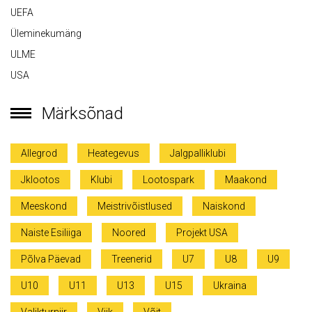
UEFA
Üleminekumäng
ULME
USA
Märksõnad
Allegrod
Heategevus
Jalgpalliklubi
Jklootos
Klubi
Lootospark
Maakond
Meeskond
Meistrivõistlused
Naiskond
Naiste Esiliiga
Noored
Projekt USA
Põlva Päevad
Treenerid
U7
U8
U9
U10
U11
U13
U15
Ukraina