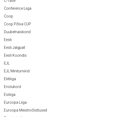
C-Tase
Conference Liiga
Coop
Coop Põlva CUP
Duubelnaiskond
Eesti
Eesti Jalgpall
Eesti Koondis
EJL
EJL Miniturniirid
Eliitliiga
Eriolukord
Esiliiga
Euroopa Liiga
Euroopa Meistrivõistlused