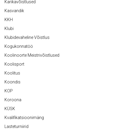
Karikavõistlused
Kasvandik
KKH
Klubi
Klubidevaheline Võistlus
Kogukonnatöö
Koolinoorte Meistrivõistlused
Koolisport
Koolitus
Koondis
KOP
Koroona
KÜSK
Kvalifikatsioonimäng
Lasteturniirid