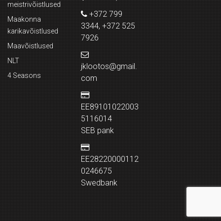
meistrivõistlused
+372 799
Maakonna
3344, +372 525
karikavõistlused
7926
Maavõistlused
NLT
jklootos@gmail.
4 Seasons
com
EE89101022003
5116014
SEB pank
EE28220000112
0246675
Swedbank