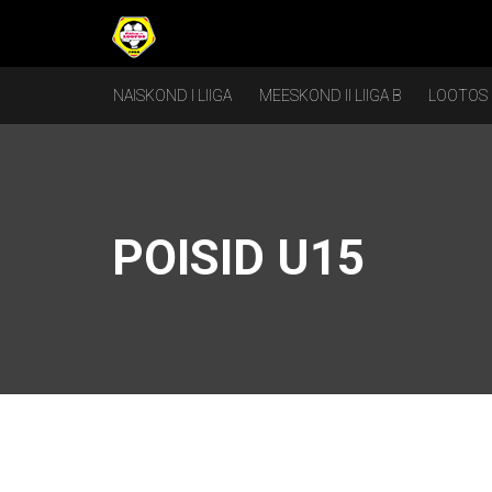
NAISKOND I LIIGA
MEESKOND II LIIGA B
LOOTOS
POISID U15