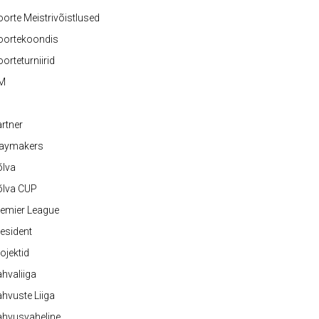
orte Meistrivõistlused
oortekoondis
orteturniirid
M
rtner
laymakers
õlva
õlva CUP
emier League
esident
ojektid
hvaliiga
hvuste Liiga
ahvusvaheline