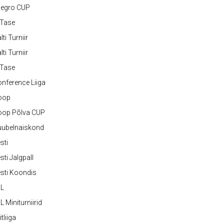
legro CUP
-Tase
lti Turniir
lti Turniir
-Tase
nference Liiga
oop
oop Põlva CUP
uubelnaiskond
sti
sti Jalgpall
sti Koondis
JL
L Miniturniirid
itliiga