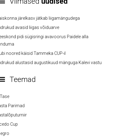
Viimased
uudised
iskonna järelkasv jätkab liigamängudega
drukud avasid liigas võiduarve
eskond pidi sügisringi avavoorus Paidele alla
anduma
ubi noored käisid Tammeka CUP-il
drukud alustasid augustikuud mänguga Kalevi vastu
Teemad
-Tase
asta Parimad
stalõputurniir
lcedo Cup
legro