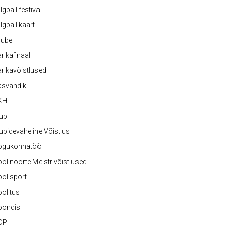
lgpallifestival
lgpallikaart
ubel
rikafinaal
rikavõistlused
asvandik
KH
ubi
ubidevaheline Võistlus
ogukonnatöö
olinoorte Meistrivõistlused
olisport
olitus
oondis
OP