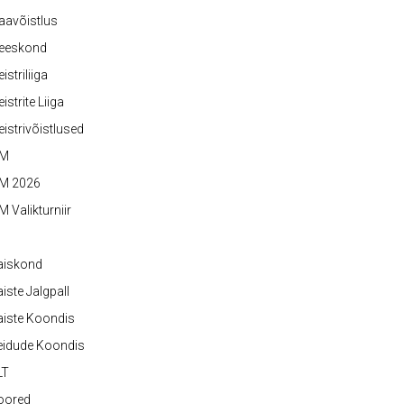
aavõistlus
eeskond
istriliiga
istrite Liiga
istrivõistlused
M
M 2026
 Valikturniir
aiskond
iste Jalgpall
iste Koondis
eidude Koondis
LT
oored