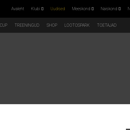
Avaleht
Klubi
Uudised
Meeskond
Naiskond
N
 CUP
TREENINGUD
SHOP
LOOTOSPARK
TOETAJAD