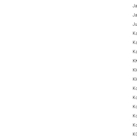
Ja
Ja
Ju
Ka
Ka
K
K
Kl
Kl
K
Ko
Ko
Ko
K
K