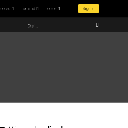
oored
Turniirid
Lootos
Sign In