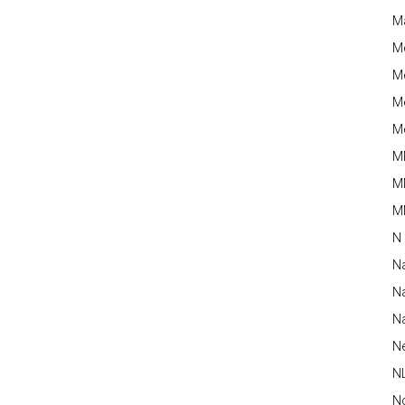
M
M
Me
Me
Me
M
M
MM
N
N
Na
Na
N
N
N