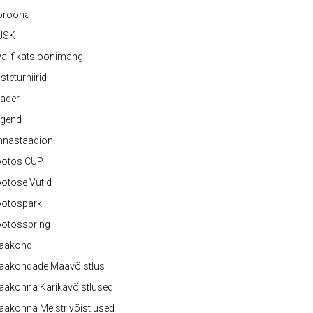
oroona
ÜSK
alifikatsioonimäng
steturniirid
ader
egend
nnastaadion
ootos CUP
otose Vutid
ootospark
ootosspring
aakond
aakondade Maavõistlus
aakonna Karikavõistlused
akonna Meistrivõistlused