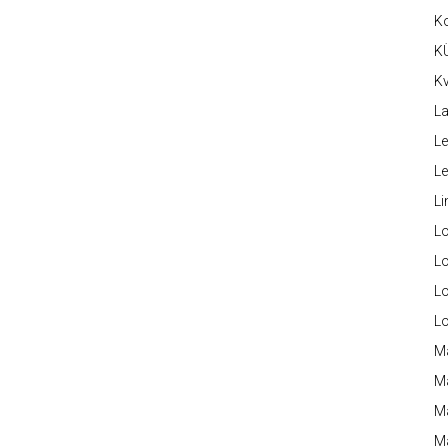
K
K
Kv
La
Le
L
Li
L
Lo
L
L
M
M
M
Ma