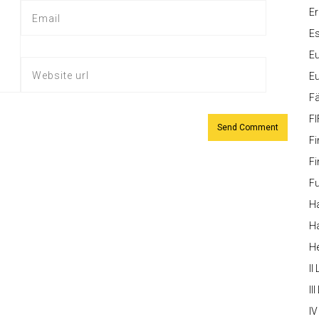
Er
Es
Eu
Eu
Fä
FI
Fi
Fi
Fu
Ha
Ha
H
II
III
IV