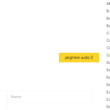
Al
B
Ba
Ba
C
Co
C
C
järgmine uudis
D
Ee
Ee
Ee
E
EJ
Eli