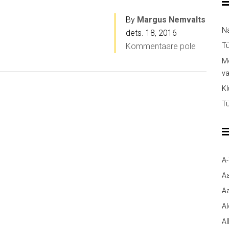
By
Margus Nemvalts
Na
dets. 18, 2016
Kommentaare pole
Tü
Me
v
Kl
Tü
A
A
Aa
A
Al