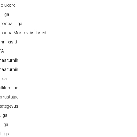
iolukord
iliiga
roopa Liiga
roopa Meistrivõistlused
nnireisid
FA
naalturniir
naalturniir
tsal
lliturniirid
rrastajad
eategevus
 Liiga
 Liiga
 Liiga