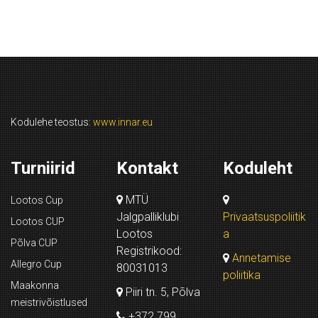
Kodulehe teostus:
www.innar.eu
Turniirid
Kontakt
Koduleht
MTÜ
Lootos Cup
Jalgpalliklubi
Privaatsuspoliitik
Lootos CUP
Lootos
a
Põlva CUP
Registrikood:
Annetamise
Allegro Cup
80031013
poliitika
Maakonna
Piiri tn. 5, Põlva
meistrivõistlused
+372 799