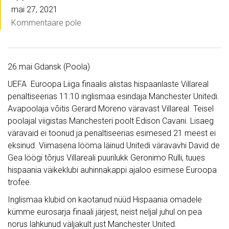
mai 27, 2021
Kommentaare pole
26.mai Gdansk (Poola)
UEFA Euroopa Liiga finaalis alistas hispaanlaste Villareal
penaltiseerias 11:10 inglismaa esindaja Manchester Unitedi.
Avapoolaja võitis Gerard Moreno väravast Villareal. Teisel
poolajal viigistas Manchesteri poolt Edison Cavani. Lisaeg
väravaid ei toonud ja penaltiseerias esimesed 21 meest ei
eksinud. Viimasena lööma läinud Unitedi väravavhi David de
Gea löögi tõrjus Villareali puurilukk Geronimo Rulli, tuues
hispaania väikeklubi auhinnakappi ajaloo esimese Euroopa
trofee.
Inglismaa klubid on kaotanud nüüd Hispaania omadele
kümme eurosarja finaali järjest, neist neljal juhul on pea
norus lahkunud väljakult just Manchester United.