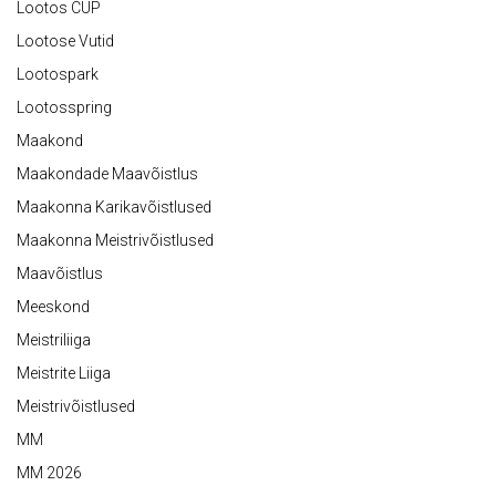
Lootos CUP
Lootose Vutid
Lootospark
Lootosspring
Maakond
Maakondade Maavõistlus
Maakonna Karikavõistlused
Maakonna Meistrivõistlused
Maavõistlus
Meeskond
Meistriliiga
Meistrite Liiga
Meistrivõistlused
MM
MM 2026