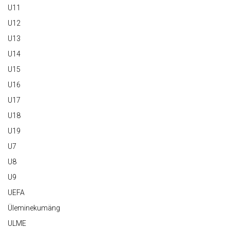
U11
U12
U13
U14
U15
U16
U17
U18
U19
U7
U8
U9
UEFA
Üleminekumäng
ULME