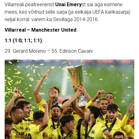
Villarreali peatreenerist
Unai Emery
st sai aga esimene
mees, kes võitnud selle sarja (ja eelkäija UEFA karikasarja)
neljal korral: varem ka Sevillaga 2014-2016.
Villarreal – Manchester United
1:1 (1:0; 1:1; 1:1)
,
29. Gerard Moreno – 55. Edinson Cavani