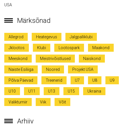
USA
Märksõnad
Allegrod
Heategevus
Jalgpalliklubi
Jklootos
Klubi
Lootospark
Maakond
Meeskond
Meistrivõistlused
Naiskond
Naiste Esiliiga
Noored
Projekt USA
Põlva Päevad
Treenerid
U7
U8
U9
U10
U11
U13
U15
Ukraina
Valikturniir
Viik
Võit
Arhiiv