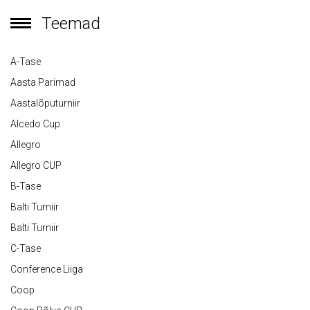
Teemad
A-Tase
Aasta Parimad
Aastalõputurniir
Alcedo Cup
Allegro
Allegro CUP
B-Tase
Balti Turniir
Balti Turniir
C-Tase
Conference Liiga
Coop