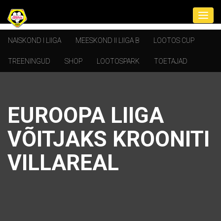
NAISKOND I LIIGA
MEESKOND II LIIGA B
LOOTOS CUP
TREENINGUD
SHOP
LOOTOSPARK
TOETAJAD
EUROOPA LIIGA
VÕITJAKS KROONITI
VILLAREAL