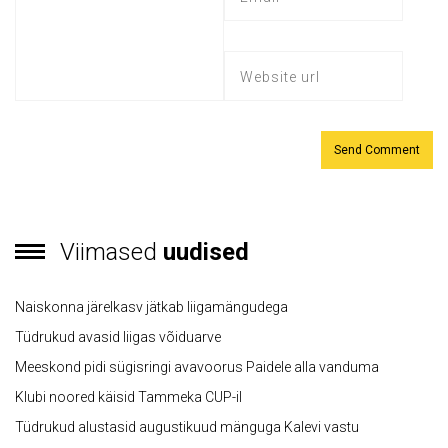
Viimased
uudised
Naiskonna järelkasv jätkab liigamängudega
Tüdrukud avasid liigas võiduarve
Meeskond pidi sügisringi avavoorus Paidele alla vanduma
Klubi noored käisid Tammeka CUP-il
Tüdrukud alustasid augustikuud mänguga Kalevi vastu