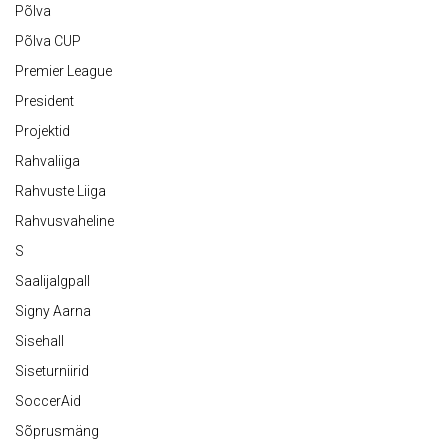
Põlva
Põlva CUP
Premier League
President
Projektid
Rahvaliiga
Rahvuste Liiga
Rahvusvaheline
S
Saalijalgpall
Signy Aarna
Sisehall
Siseturniirid
SoccerAid
Sõprusmäng