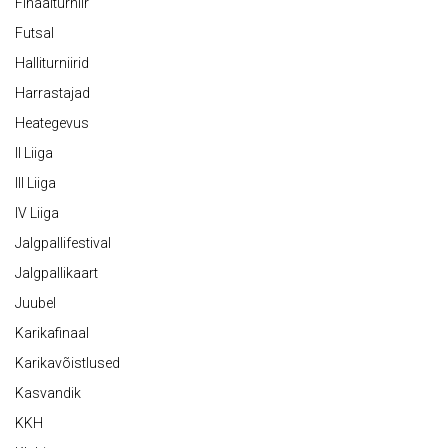
Finaalturniir
Futsal
Halliturniirid
Harrastajad
Heategevus
II Liiga
III Liiga
IV Liiga
Jalgpallifestival
Jalgpallikaart
Juubel
Karikafinaal
Karikavõistlused
Kasvandik
KKH