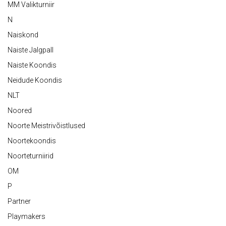
MM Valikturniir
N
Naiskond
Naiste Jalgpall
Naiste Koondis
Neidude Koondis
NLT
Noored
Noorte Meistrivõistlused
Noortekoondis
Noorteturniirid
OM
P
Partner
Playmakers