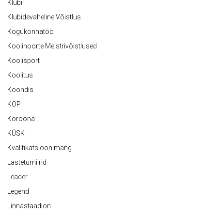
Klubi
Klubidevaheline Võistlus
Kogukonnatöö
Koolinoorte Meistrivõistlused
Koolisport
Koolitus
Koondis
KOP
Koroona
KÜSK
Kvalifikatsioonimäng
Lasteturniirid
Leader
Legend
Linnastaadion