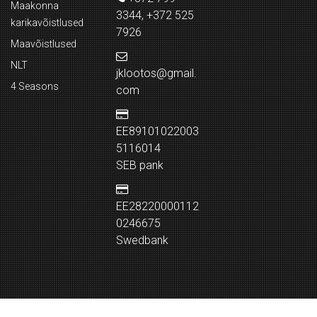
Maakonna
3344, +372 525
karikavõistlused
7926
Maavõistlused
NLT
jklootos@gmail.
4 Seasons
com
EE89101022003
5116014
SEB pank
EE28220000112
0246675
Swedbank