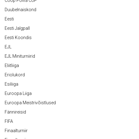
Coop Põlva CUP
Duubelnaiskond
Eesti
Eesti Jalgpall
Eesti Koondis
EJL
EJL Miniturniirid
Eliitliiga
Eriolukord
Esiliiga
Euroopa Liiga
Euroopa Meistrivõistlused
Fännireisid
FIFA
Finaalturniir