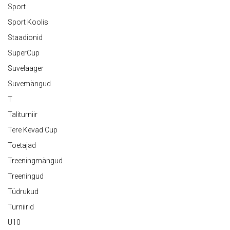
Sport
Sport Koolis
Staadionid
SuperCup
Suvelaager
Suvemängud
T
Taliturniir
Tere Kevad Cup
Toetajad
Treeningmängud
Treeningud
Tüdrukud
Turniirid
U10