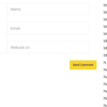
M
M
Me
Me
Me
M
M
MM
N
N
Na
Na
N
N
N