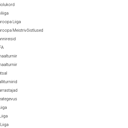
iolukord
iliiga
roopa Liiga
roopa Meistrivõistlused
nnireisid
FA
naalturniir
naalturniir
tsal
lliturniirid
rrastajad
eategevus
 Liiga
 Liiga
 Liiga