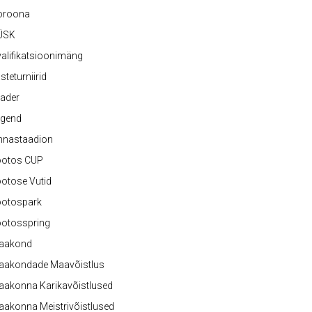
oroona
ÜSK
alifikatsioonimäng
steturniirid
ader
egend
nnastaadion
ootos CUP
otose Vutid
ootospark
ootosspring
aakond
aakondade Maavõistlus
aakonna Karikavõistlused
akonna Meistrivõistlused