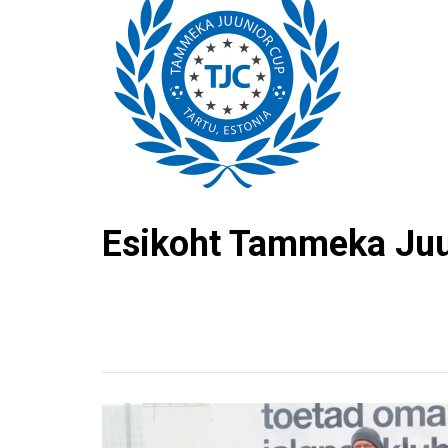
Esikoht Tammeka Juun