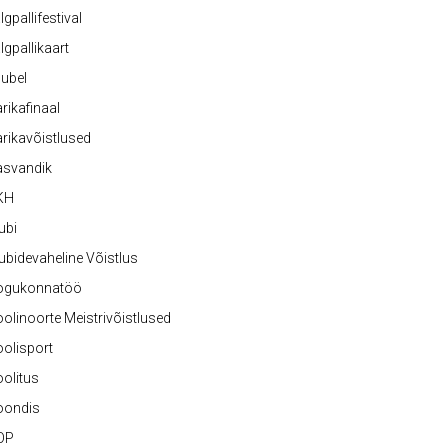
lgpallifestival
lgpallikaart
ubel
rikafinaal
rikavõistlused
asvandik
KH
ubi
ubidevaheline Võistlus
ogukonnatöö
olinoorte Meistrivõistlused
olisport
olitus
oondis
OP