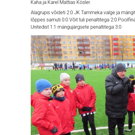
Kaha ja Karel Mattias Kösler.
Alagrupis võideti 2:0 JK Tammeka valge ja mängi
lõppes samuti 0:0.Võit tuli penaltitega 2:0.Poolfin
Unitedist 1:1 mängujärgsete penaltitega 3:0