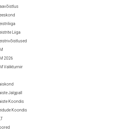
aavõistlus
eeskond
istriliiga
istrite Liiga
istrivõistlused
M
M 2026
 Valikturniir
aiskond
iste Jalgpall
iste Koondis
eidude Koondis
LT
oored