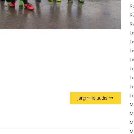
K
K
Kv
La
Le
L
Li
L
Lo
L
L
järgmine uudis
M
M
M
Ma