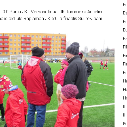
Er
ti 0:0 Pärnu JK. Veerandfinaal JK Tammeka Annelinn
Es
aalis oldi üle Raplamaa JK 5:0 ja finaalis Suure-Jaani
Eu
Eu
Fä
FI
Fi
Fi
Fu
Ha
Ha
H
II
III
IV