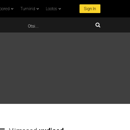
oored
Turniirid
Lootos
Sign In