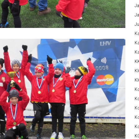
Ja
Ja
Ju
Ka
Ka
K
K
Kl
Kl
K
Ko
Ko
Ko
K
K