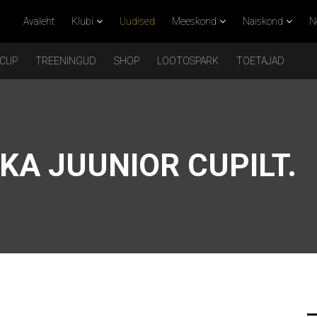
Avaleht
Klubi
Uudised
Meeskond
Naiskond
N
 CUP
TREENINGUD
SHOP
LOOTOSPARK
TOETAJAD
A JUUNIOR CUPILT.