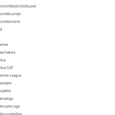
orte Meistrivõistlused
oortekoondis
orteturniirid
M
rtner
laymakers
õlva
õlva CUP
emier League
esident
ojektid
hvaliiga
hvuste Liiga
ahvusvaheline