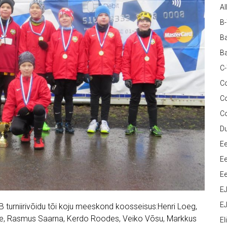
Al
B
Ba
Ba
C
Co
C
C
D
Ee
Ee
Ee
E
EJ
 turniirivõidu tõi koju meeskond koosseisus:Henri Loeg,
Rinne, Rasmus Saarna, Kerdo Roodes, Veiko Võsu, Markkus
Eli