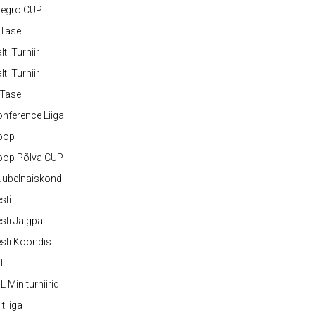
legro CUP
-Tase
lti Turniir
lti Turniir
-Tase
nference Liiga
oop
oop Põlva CUP
uubelnaiskond
sti
sti Jalgpall
sti Koondis
JL
L Miniturniirid
itliiga