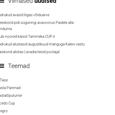
Viimased
uudised
drukud avasid liigas võiduarve
eskond pidi sügisringi avavoorus Paidele alla
anduma
ubi noored käisid Tammeka CUP-il
drukud alustasid augustikuud mänguga Kalevi vastu
iskond alistas Levadia teisel poolajal
Teemad
-Tase
asta Parimad
stalõputurniir
lcedo Cup
legro