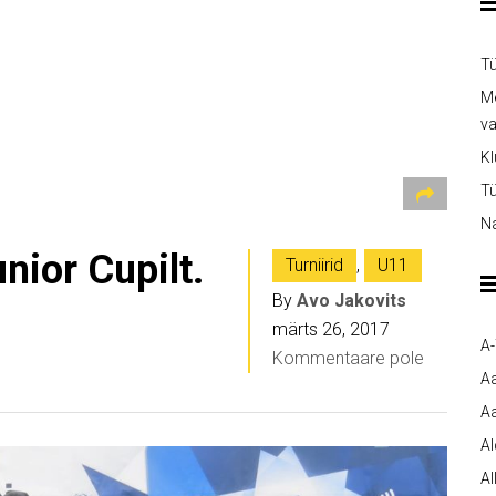
Tü
Me
v
Kl
Tü
Na
ior Cupilt.
Turniirid
,
U11
By
Avo Jakovits
märts 26, 2017
A
Kommentaare pole
A
Aa
A
Al