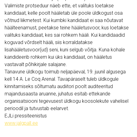
Valimiste protseduur näeb ette, et valituks loetakse
kandidaat, kelle poolt hääletab üle poole üldkogust osa
võtnud liikmetest. Kui kumbki kandidaat ei saa nõutavat
häälteenamust, peetakse teine hääletusvoor, kus loetakse
valituks kandidaat, kes sai rohkem hääli. Kui kandidaadid
koguvad võrdselt hääli, siis korraldatakse
lisahääletusvoor(ud) seni, kuni selgub võitja. Kuna kohale
kandideerib rohkem kui üks kandidaat, on hääletus
vastavalt põhikirjale salajane.
Tänavune üldkogu toimub neljapäeval, 19. juunil algusega
kell 14 A. Le Coq Arenal. Tavapäraselt tuleb üldkogule
kinnitamiseks sõltumatu audiitori poolt auditeeritud
majandusaasta aruanne, juhatus esitab ettekande
organisatsiooni tegevusest üldkogu koosolekute vahelisel
perioodil ja tutvustab eelarvet.
EJLi pressiteenistus
www.jalgpall.ee