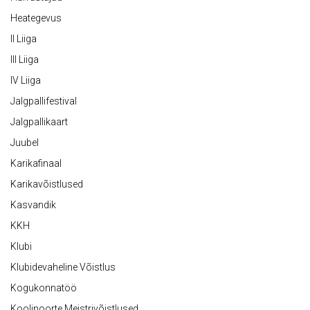
Heategevus
II Liiga
III Liiga
IV Liiga
Jalgpallifestival
Jalgpallikaart
Juubel
Karikafinaal
Karikavõistlused
Kasvandik
KKH
Klubi
Klubidevaheline Võistlus
Kogukonnatöö
Koolinoorte Meistrivõistlused