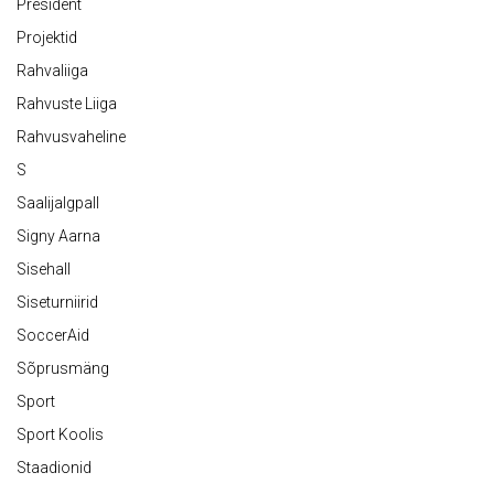
President
Projektid
Rahvaliiga
Rahvuste Liiga
Rahvusvaheline
S
Saalijalgpall
Signy Aarna
Sisehall
Siseturniirid
SoccerAid
Sõprusmäng
Sport
Sport Koolis
Staadionid