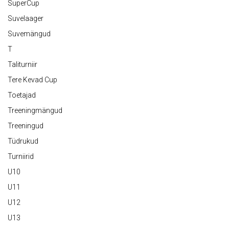
SuperCup
Suvelaager
Suvemängud
T
Taliturniir
Tere Kevad Cup
Toetajad
Treeningmängud
Treeningud
Tüdrukud
Turniirid
U10
U11
U12
U13