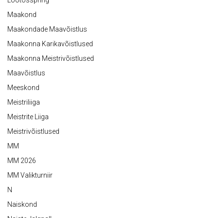
Lootosspring
Maakond
Maakondade Maavõistlus
Maakonna Karikavõistlused
Maakonna Meistrivõistlused
Maavõistlus
Meeskond
Meistriliiga
Meistrite Liiga
Meistrivõistlused
MM
MM 2026
MM Valikturniir
N
Naiskond