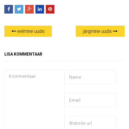
eelmine uudis
järgmine uudis
LISA KOMMENTAAR