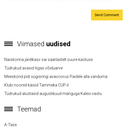
Viimased
uudised
Naiskonna järelkasv sai saarlastelt suure kaotuse
Tüdrukud avasid liigas võiduarve
Meeskond pidi sügisringi avavoorus Paidele alla vanduma
Klubi noored käisid Tammeka CUP-il
Tüdrukud alustasid augustikuud mänguga Kalevi vastu
Teemad
A-Tase