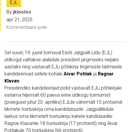
EJL
By
jklootos
apr 21, 2025
Kommentaare pole
Sel suvel, 19. juunil toimuval Eesti Jalgpalli Liidu (EJL)
üldkogul valitakse alaliidule president järgmiseks neljaks
aastaks ning vastavalt EJLi põhikirja tingimuste täitmisele
kandideerivad sellele kohale
Aivar Pohlak
ja
Ragnar
Klavan
.
Presidendiks kandideerijad pidid vastavalt EJLi põhikirjale
esitama hiljemalt 60 päeva enne üldkogu toimumist
(praegusel juhul 20. aprilliks) EJLile vähemalt 15 protsendi
liikmete toetuskirja oma kandidatuurile. Jalgpalliliidule
laekus oma liikmetelt toetuskirju kahele kandidaadile:
Ragnar Klavanile 18 toetuskirja (17 protsenti) ning Aivar
Pohlakule 70 toetuskirja (66 protsenti).