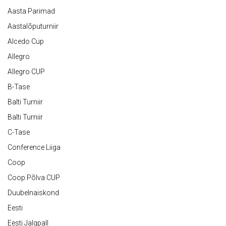
Aasta Parimad
Aastalõputurniir
Alcedo Cup
Allegro
Allegro CUP
B-Tase
Balti Turniir
Balti Turniir
C-Tase
Conference Liiga
Coop
Coop Põlva CUP
Duubelnaiskond
Eesti
Eesti Jalgpall