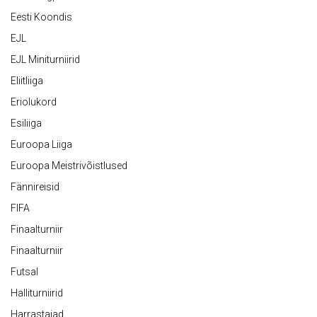
Eesti Koondis
EJL
EJL Miniturniirid
Eliitliiga
Eriolukord
Esiliiga
Euroopa Liiga
Euroopa Meistrivõistlused
Fännireisid
FIFA
Finaalturniir
Finaalturniir
Futsal
Halliturniirid
Harrastajad