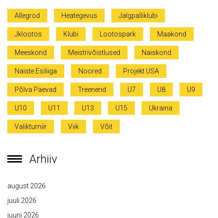
Allegrod
Heategevus
Jalgpalliklubi
Jklootos
Klubi
Lootospark
Maakond
Meeskond
Meistrivõistlused
Naiskond
Naiste Esiliiga
Noored
Projekt USA
Põlva Päevad
Treenerid
U7
U8
U9
U10
U11
U13
U15
Ukraina
Valikturniir
Viik
Võit
Arhiiv
august 2026
juuli 2026
juuni 2026