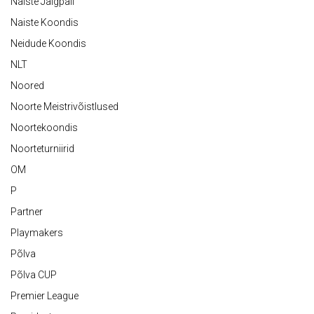
Naiste Jalgpall
Naiste Koondis
Neidude Koondis
NLT
Noored
Noorte Meistrivõistlused
Noortekoondis
Noorteturniirid
OM
P
Partner
Playmakers
Põlva
Põlva CUP
Premier League