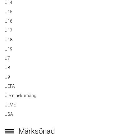
U14
U15
U16
U17
U18
U19
U7
U8
U9
UEFA
Üleminekumäng
ULME
USA
Märksõnad