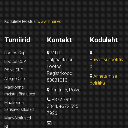
Kodulehe teostus:
www.innar.eu
Turniirid
Kontakt
Koduleht
MTÜ
Lootos Cup
Jalgpalliklubi
Privaatsuspoliitik
Lootos CUP
Lootos
a
Põlva CUP
Registrikood:
Annetamise
Allegro Cup
80031013
poliitika
Maakonna
Piiri tn. 5, Põlva
meistrivõistlused
+372 799
Maakonna
3344, +372 525
karikavõistlused
7926
Maavõistlused
NLT