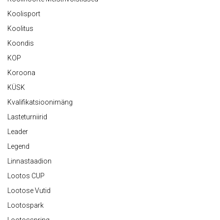
Koolisport
Koolitus
Koondis
KOP
Koroona
KÜSK
Kvalifikatsioonimäng
Lasteturniirid
Leader
Legend
Linnastaadion
Lootos CUP
Lootose Vutid
Lootospark