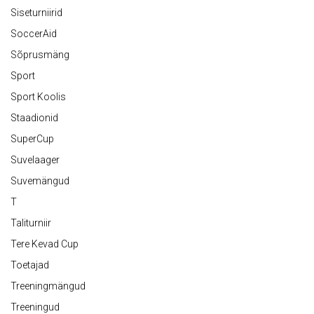
Siseturniirid
SoccerAid
Sõprusmäng
Sport
Sport Koolis
Staadionid
SuperCup
Suvelaager
Suvemängud
T
Taliturniir
Tere Kevad Cup
Toetajad
Treeningmängud
Treeningud