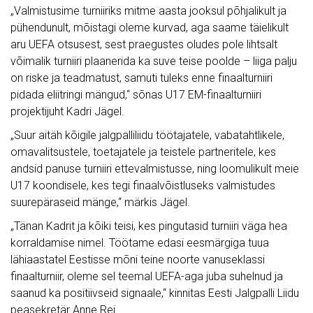
„Valmistusime turniiriks mitme aasta jooksul põhjalikult ja
pühendunult, mõistagi oleme kurvad, aga saame täielikult
aru UEFA otsusest, sest praegustes oludes pole lihtsalt
võimalik turniiri plaanerida ka suve teise poolde – liiga palju
on riske ja teadmatust, samuti tuleks enne finaalturniiri
pidada eliitringi mängud,“ sõnas U17 EM-finaalturniiri
projektijuht Kadri Jägel.
„Suur aitäh kõigile jalgpalliliidu töötajatele, vabatahtlikele,
omavalitsustele, toetajatele ja teistele partneritele, kes
andsid panuse turniiri ettevalmistusse, ning loomulikult meie
U17 koondisele, kes tegi finaalvõistluseks valmistudes
suurepäraseid mänge,“ märkis Jägel.
„Tänan Kadrit ja kõiki teisi, kes pingutasid turniiri väga hea
korraldamise nimel. Töötame edasi eesmärgiga tuua
lähiaastatel Eestisse mõni teine noorte vanuseklassi
finaalturniir, oleme sel teemal UEFA-aga juba suhelnud ja
saanud ka positiivseid signaale,“ kinnitas Eesti Jalgpalli Liidu
peasekretär Anne Rei.