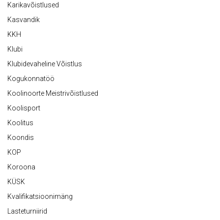
Karikavõistlused
Kasvandik
KKH
Klubi
Klubidevaheline Võistlus
Kogukonnatöö
Koolinoorte Meistrivõistlused
Koolisport
Koolitus
Koondis
KOP
Koroona
KÜSK
Kvalifikatsioonimäng
Lasteturniirid