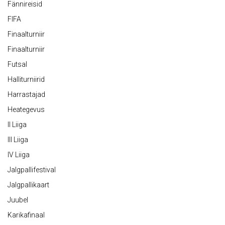
Fännireisid
FIFA
Finaalturniir
Finaalturniir
Futsal
Halliturniirid
Harrastajad
Heategevus
II Liiga
III Liiga
IV Liiga
Jalgpallifestival
Jalgpallikaart
Juubel
Karikafinaal