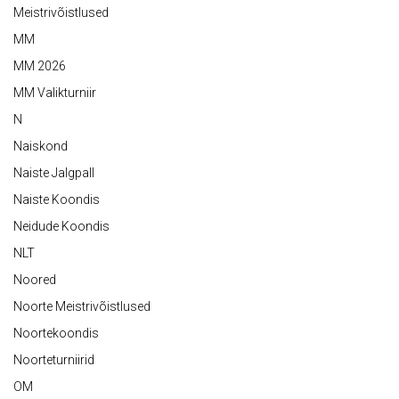
Meistrivõistlused
MM
MM 2026
MM Valikturniir
N
Naiskond
Naiste Jalgpall
Naiste Koondis
Neidude Koondis
NLT
Noored
Noorte Meistrivõistlused
Noortekoondis
Noorteturniirid
OM