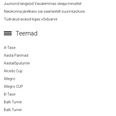
Juuniorid langesid Vasalemmas üleaja minutitel
Naiskonna järelkasv sai saarlastelt suure kaotuse
Tüdrukud avasid liigas võiduarve
Teemad
A-Tase
Aasta Parimad
Aastalõputurniir
Alcedo Cup
Allegro
Allegro CUP
B-Tase
Balti Turniir
Balti Turniir