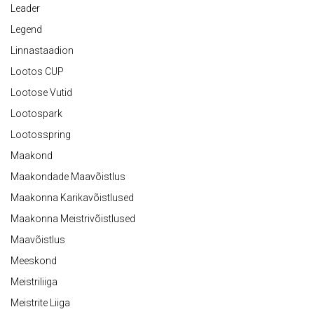
Leader
Legend
Linnastaadion
Lootos CUP
Lootose Vutid
Lootospark
Lootosspring
Maakond
Maakondade Maavõistlus
Maakonna Karikavõistlused
Maakonna Meistrivõistlused
Maavõistlus
Meeskond
Meistriliiga
Meistrite Liiga