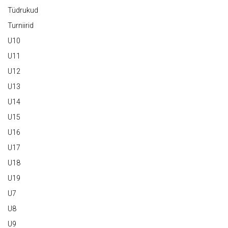
Tüdrukud
Turniirid
U10
U11
U12
U13
U14
U15
U16
U17
U18
U19
U7
U8
U9