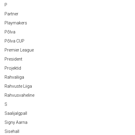
P
Partner
Playmakers
Põlva
Põlva CUP
Premier League
President
Projektid
Rahvaliiga
Rahvuste Liiga
Rahvusvaheline
S
Saalijalgpall
Signy Aarna
Sisehall