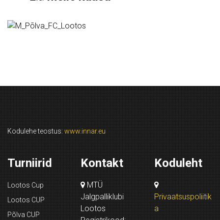
Kodulehe teostus:
www.innar.eu
Turniirid
Kontakt
Koduleht
MTÜ
Lootos Cup
Jalgpalliklubi
Privaatsuspoliitik
Lootos CUP
Lootos
a
Põlva CUP