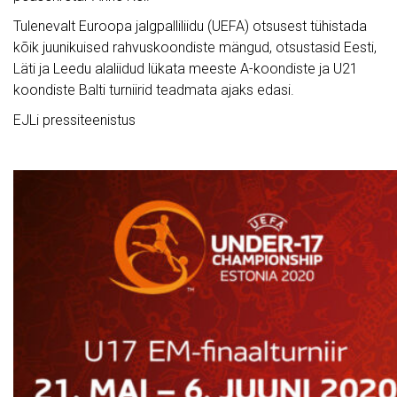
Tulenevalt Euroopa jalgpalliliidu (UEFA) otsusest tühistada
kõik juunikuised rahvuskoondiste mängud, otsustasid Eesti,
Läti ja Leedu alaliidud lükata meeste A-koondiste ja U21
koondiste Balti turniirid teadmata ajaks edasi.
EJLi pressiteenistus