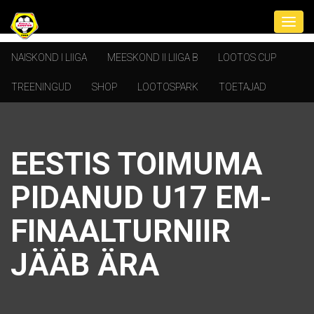
NAISKOND I LIIGA
MEESKOND II LIIGA B
LOOTOS CUP
TREENINGUD
SHOP
LOOTOSPARK
TOETAJAD
EESTIS TOIMUMA
PIDANUD U17 EM-
FINAALTURNIIR
JÄÄB ÄRA