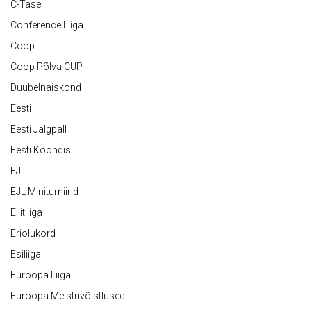
C-Tase
Conference Liiga
Coop
Coop Põlva CUP
Duubelnaiskond
Eesti
Eesti Jalgpall
Eesti Koondis
EJL
EJL Miniturniirid
Eliitliiga
Eriolukord
Esiliiga
Euroopa Liiga
Euroopa Meistrivõistlused