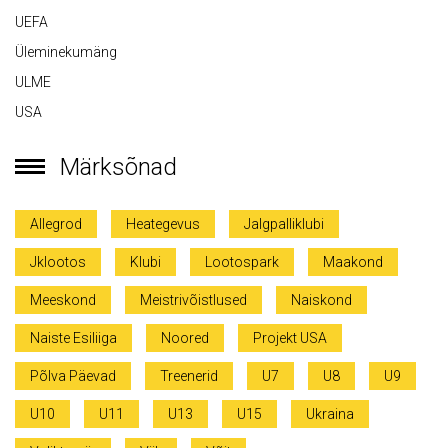
UEFA
Üleminekumäng
ULME
USA
Märksõnad
Allegrod
Heategevus
Jalgpalliklubi
Jklootos
Klubi
Lootospark
Maakond
Meeskond
Meistrivõistlused
Naiskond
Naiste Esiliiga
Noored
Projekt USA
Põlva Päevad
Treenerid
U7
U8
U9
U10
U11
U13
U15
Ukraina