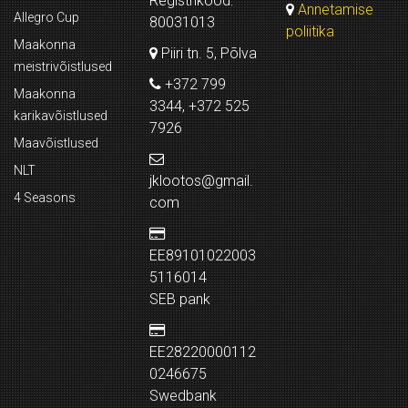
Registrikood:
Annetamise
Allegro Cup
80031013
poliitika
Maakonna
Piiri tn. 5, Põlva
meistrivõistlused
+372 799
Maakonna
3344, +372 525
karikavõistlused
7926
Maavõistlused
NLT
jklootos@gmail.
4 Seasons
com
EE89101022003
5116014
SEB pank
EE28220000112
0246675
Swedbank