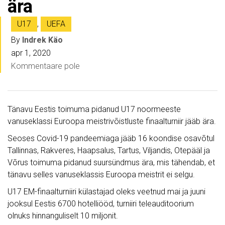
ära
U17
,
UEFA
By
Indrek Käo
apr 1, 2020
Kommentaare pole
Tänavu Eestis toimuma pidanud U17 noormeeste
vanuseklassi Euroopa meistrivõistluste finaalturniir jääb ära.
Seoses Covid-19 pandeemiaga jääb 16 koondise osavõtul
Tallinnas, Rakveres, Haapsalus, Tartus, Viljandis, Otepääl ja
Võrus toimuma pidanud suursündmus ära, mis tähendab, et
tänavu selles vanuseklassis Euroopa meistrit ei selgu.
U17 EM-finaalturniiri külastajad oleks veetnud mai ja juuni
jooksul Eestis 6700 hotelliööd, turniiri teleauditoorium
olnuks hinnanguliselt 10 miljonit.