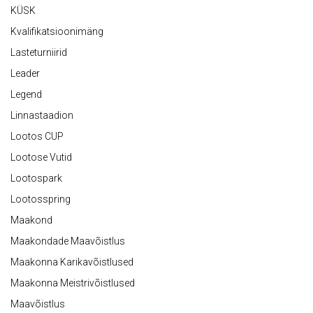
KÜSK
Kvalifikatsioonimäng
Lasteturniirid
Leader
Legend
Linnastaadion
Lootos CUP
Lootose Vutid
Lootospark
Lootosspring
Maakond
Maakondade Maavõistlus
Maakonna Karikavõistlused
Maakonna Meistrivõistlused
Maavõistlus