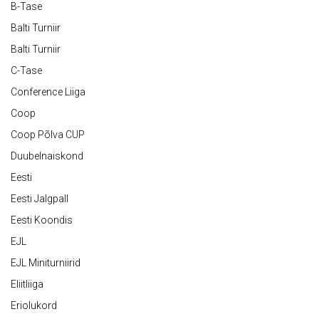
B-Tase
Balti Turniir
Balti Turniir
C-Tase
Conference Liiga
Coop
Coop Põlva CUP
Duubelnaiskond
Eesti
Eesti Jalgpall
Eesti Koondis
EJL
EJL Miniturniirid
Eliitliiga
Eriolukord