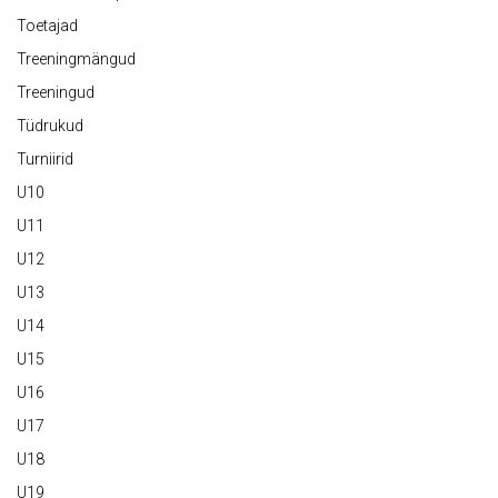
Toetajad
Treeningmängud
Treeningud
Tüdrukud
Turniirid
U10
U11
U12
U13
U14
U15
U16
U17
U18
U19