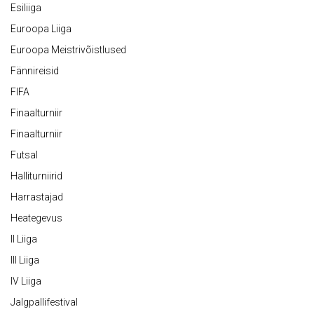
Esiliiga
Euroopa Liiga
Euroopa Meistrivõistlused
Fännireisid
FIFA
Finaalturniir
Finaalturniir
Futsal
Halliturniirid
Harrastajad
Heategevus
II Liiga
III Liiga
IV Liiga
Jalgpallifestival