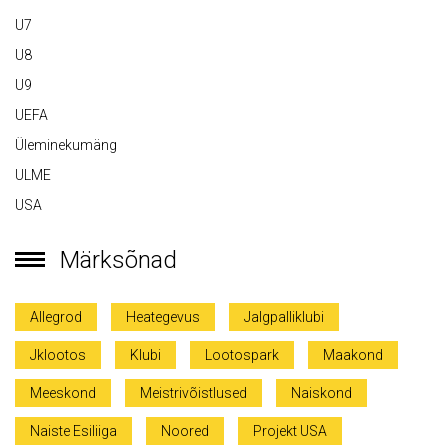
U7
U8
U9
UEFA
Üleminekumäng
ULME
USA
Märksõnad
Allegrod
Heategevus
Jalgpalliklubi
Jklootos
Klubi
Lootospark
Maakond
Meeskond
Meistrivõistlused
Naiskond
Naiste Esiliiga
Noored
Projekt USA