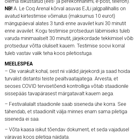
olema isikustatud (ees- ja perekonnanimi, e-post, telefon).
NB!
A. Le Coq Arenal kõrval asuvas EJLi jalgpallihallis on
avatud kiirtestimise võimalus (maksumus 10 eurot)
mängupäeval alates 3 tundi enne avavilet kuni 30 minutit
enne avavilet. Kogu testimise protseduuri läbimiseks tuleb
varuda minimaalselt 30 minutit, järjekordade tekkimisel võib
protseduur võtta oluliselt kauem. Testimise soovi korral
tuleb vastav valik teha koos piletiostuga.
MEELESPEA
– Ole varakult kohal, sest nii väldid järjekordi ja saad hoida
turvalist distantsi teiste pealtvaatajatega. Arvesta, et
seoses COVID tervisetõendi kontrolliga võtab staadionile
sissepääs tavapärasest märgatavalt kauem aega.
– Festivalialalt staadionile saab siseneda ühe korra. See
tähendab, et staadionilt välja minnes enam sama piletiga
siseneda ei saa.
– Võta kaasa isikut tõendav dokument, et seda vajadusel
väravas koos piletiga näidata.