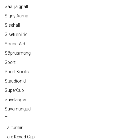
Saalijalgpall
Signy Aarna
Sisehall
Siseturniirid
SoccerAid
Sõprusmäng
Sport
Sport Koolis
Staadionid
SuperCup
Suvelaager
Suvemängud
T
Taliturniir
Tere Kevad Cup