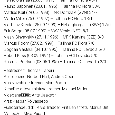
Henrik Ojamaa (20.05.1991) – Tallinna FC Flora 46/1
Rauno Sappinen (23.01.1996) – Tallinna FC Flora 38/8
Mattias Käit (29.06.1998) – NK Domžale (SVN) 34/7
Martin Miller (25.09.1997) – Tallinna FC Flora 13/1
Vladislav Kreida (25.09.1999) – Helsingborgs IF (SWE) 12/0
Erik Sorga (08.07.1999) – VVV-Venlo (NED) 8/1
Vlasiy Sinyavskiy (27.11.1996) – MFK Karvina (CZE) 8/0
Markus Poom (27.02.1999) – Tallinna FC Flora 7/0
Bogdan Vaštšuk (04.10.1995) – Tallinna FCI Levadia 6/0
Robert Kirss (03.09.1994) – Tallinna FCI Levadia 5/0
Rasmus Peetson (03.05.1995) – Tallinna FCI Levadia 2/0
Peatreener: Thomas Häberli
Abitreenerid: Norbert Hurt, Andres Oper
Väravavahtide treener: Mart Poom
Kehalise ettevalmistuse treener: Michael Müller
Videoanalüütik: Ants Jaakson
Arst: Kaspar Rõivassepp
Füsioterapeudid: Helvis Trääder, Priit Lehismets, Marius Unt
Mänedžer: Miko Pupart