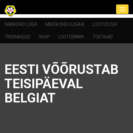
NAISKOND I LIIGA
MEESKOND II LIIGA B
LOOTOS CUP
TREENINGUD
SHOP
LOOTOSPARK
TOETAJAD
EESTI VÕÕRUSTAB
TEISIPÄEVAL
BELGIAT