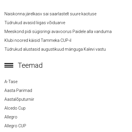
Naiskonna järelkasv sai saarlastelt suure kaotuse
Tüdrukud avasid liigas võiduarve
Meeskond pidi sügisringi avavoorus Paidele alla vanduma
Klubi noored käisid Tammeka CUP-il
Tüdrukud alustasid augustikuud mänguga Kalevi vastu
Teemad
A-Tase
Aasta Parimad
Aastalõputurniir
Alcedo Cup
Allegro
Allegro CUP