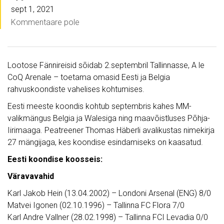
sept 1, 2021
Kommentaare pole
Lootose Fännireisid sõidab 2.septembril Tallinnasse, A le
CoQ Arenale – toetama omasid Eesti ja Belgia
rahvuskoondiste vahelises kohtumises.
Eesti meeste koondis kohtub septembris kahes MM-
valikmängus Belgia ja Walesiga ning maavõistluses Põhja-
Iirimaaga. Peatreener Thomas Häberli avalikustas nimekirja
27 mängijaga, kes koondise esindamiseks on kaasatud.
Eesti koondise koosseis:
Väravavahid
Karl Jakob Hein (13.04.2002) – Londoni Arsenal (ENG) 8/0
Matvei Igonen (02.10.1996) – Tallinna FC Flora 7/0
Karl Andre Vallner (28.02.1998) – Tallinna FCI Levadia 0/0