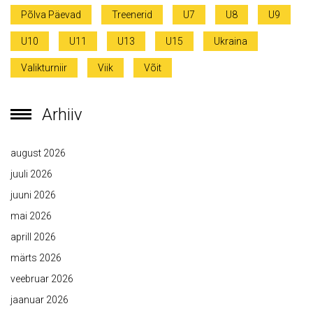
Põlva Päevad
Treenerid
U7
U8
U9
U10
U11
U13
U15
Ukraina
Valikturniir
Viik
Võit
Arhiiv
august 2026
juuli 2026
juuni 2026
mai 2026
aprill 2026
märts 2026
veebruar 2026
jaanuar 2026