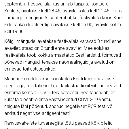
septembril. Festivaliala, kus annab täispika kontserdi
Smilers, avatakse kell 18.45, avavile kõlab kell 21.45. Põhja-
Iirimaaga mängime 5. septembril, kui festivaliala koos Karl-
Erik Taukari kontserdiga avatakse kell 16.00, avavile kõlab
kell 19.00.
Kõigil mängudel avatakse festivaliala väravad 3 tundi enne
avavilet, staadion 2 tundi enne avavilet. Meeleolukas
festivaliala toob kokku armastatud Eesti artistid, toimuvad
põnevad mängud, tehakse näomaalinguid ja avatud on
erinevad toitlustuspunktid.
Mängud korraldatakse kooskõlas Eesti koroonaviiruse
reeglitega, mis tähendab, et kõik staadionil viibijad peavad
esitama kehtiva COVID tervisetõendi. See tähendab, et
külastaja peab olema vaktsineeritud COVID-19 vastu,
haiguse läbi põdenud, andnud negatiivset PCR testi või
andnud negatiivse antigeeni testi.
Rahvusvaheliste turvareeglite tõttu peavad kõik piletid