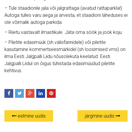
– Tule staadionile jala või jalgrattaga (avatud rattaparkla!).
Autoga tulles varu aega ja arvesta, et staadioni läheduses ei
ole võimalik autoga parkida.
– Riietu vastavalt ilmastikule. Jäta oma söök ja jook koju.
– Piletite edasimüük (sh välisfännidele) või piletite
kasutamine kommertseesmärkidel (sh loosimised vms) on
ilma Eesti Jalgpalli Liidu nõusolekuta keelatud. Eesti
Jalgpalli Liidul on õigus tühistada edasimüüdud piletite
kehtivus.
eelmine uudis
järgmine uudis