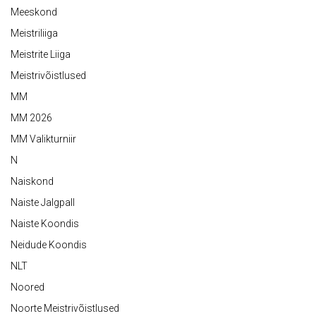
Meeskond
Meistriliiga
Meistrite Liiga
Meistrivõistlused
MM
MM 2026
MM Valikturniir
N
Naiskond
Naiste Jalgpall
Naiste Koondis
Neidude Koondis
NLT
Noored
Noorte Meistrivõistlused