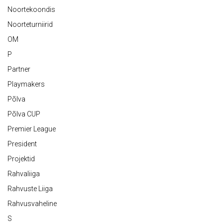
Noortekoondis
Noorteturniirid
OM
P
Partner
Playmakers
Põlva
Põlva CUP
Premier League
President
Projektid
Rahvaliiga
Rahvuste Liiga
Rahvusvaheline
S