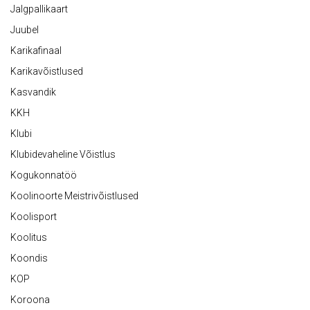
Jalgpallikaart
Juubel
Karikafinaal
Karikavõistlused
Kasvandik
KKH
Klubi
Klubidevaheline Võistlus
Kogukonnatöö
Koolinoorte Meistrivõistlused
Koolisport
Koolitus
Koondis
KOP
Koroona