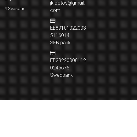
jklootos@gmail.
4 Seasons
com
EE89101022003
5116014
SEB pank
EE28220000112
0246675
Swedbank