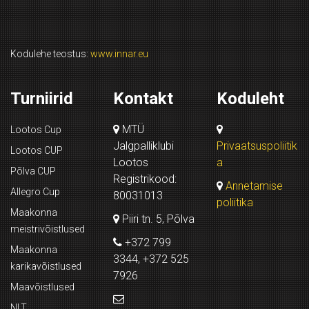
Kodulehe teostus:
www.innar.eu
Turniirid
Kontakt
Koduleht
MTÜ
Lootos Cup
Jalgpalliklubi
Privaatsuspoliitik
Lootos CUP
Lootos
a
Põlva CUP
Registrikood:
Annetamise
Allegro Cup
80031013
poliitika
Maakonna
Piiri tn. 5, Põlva
meistrivõistlused
+372 799
Maakonna
3344, +372 525
karikavõistlused
7926
Maavõistlused
NLT