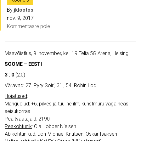
By
jklootos
nov. 9, 2017
Kommentaare pole
Maavõistlus, 9. november, kell 19 Telia 5G Arena, Helsingi
SOOME – EESTI
3 : 0
(2:0)
Väravad: 27. Pyry Soiri, 31., 54. Robin Lod
Hoiatused
: –
Mänguolud
: +6, pilves ja tuuline ilm; kunstmuru väga heas
seisukorras
Pealtvaatajaid
: 2190
Peakohtunik
: Ola Hobber Nielsen
Abikohtunikud
: Jon-Michael Knutsen, Oskar Isaksen