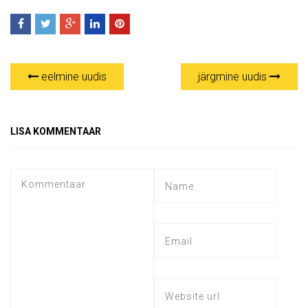
eelmine uudis
järgmine uudis
LISA KOMMENTAAR