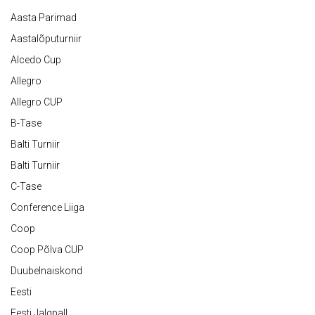
Aasta Parimad
Aastalõputurniir
Alcedo Cup
Allegro
Allegro CUP
B-Tase
Balti Turniir
Balti Turniir
C-Tase
Conference Liiga
Coop
Coop Põlva CUP
Duubelnaiskond
Eesti
Eesti Jalgpall