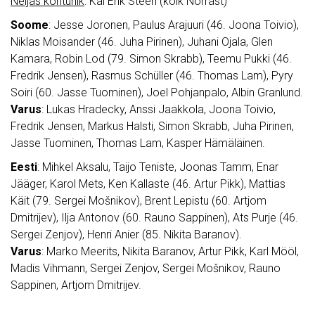
Neljas kohtunik
: Kai Erik Steen (kõik Norrast)
Soome
: Jesse Joronen, Paulus Arajuuri (46. Joona Toivio),
Niklas Moisander (46. Juha Pirinen), Juhani Ojala, Glen
Kamara, Robin Lod (79. Simon Skrabb), Teemu Pukki (46.
Fredrik Jensen), Rasmus Schüller (46. Thomas Lam), Pyry
Soiri (60. Jasse Tuominen), Joel Pohjanpalo, Albin Granlund.
Varus
: Lukas Hradecky, Anssi Jaakkola, Joona Toivio,
Fredrik Jensen, Markus Halsti, Simon Skrabb, Juha Pirinen,
Jasse Tuominen, Thomas Lam, Kasper Hämäläinen.
Eesti
: Mihkel Aksalu, Taijo Teniste, Joonas Tamm, Enar
Jääger, Karol Mets, Ken Kallaste (46. Artur Pikk), Mattias
Käit (79. Sergei Mošnikov), Brent Lepistu (60. Artjom
Dmitrijev), Ilja Antonov (60. Rauno Sappinen), Ats Purje (46.
Sergei Zenjov), Henri Anier (85. Nikita Baranov).
Varus
: Marko Meerits, Nikita Baranov, Artur Pikk, Karl Mööl,
Madis Vihmann, Sergei Zenjov, Sergei Mošnikov, Rauno
Sappinen, Artjom Dmitrijev.