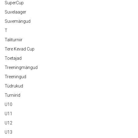
SuperCup
Suvelaager
Suvemängud
T
Taliturniir
Tere Kevad Cup
Toetajad
Treeningmängud
Treeningud
Tüdrukud
Turniirid
U10
U11
U12
U13