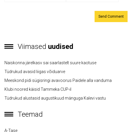
Viimased
uudised
Naiskonna järelkasv sai saarlastelt suure kaotuse
Tüdrukud avasid liigas võiduarve
Meeskond pidi sügisringi avavoorus Paidele alla vanduma
Klubi noored käisid Tammeka CUP-il
Tüdrukud alustasid augustikuud mänguga Kalevi vastu
Teemad
A-Tase