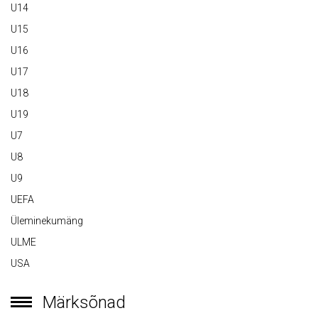
U14
U15
U16
U17
U18
U19
U7
U8
U9
UEFA
Üleminekumäng
ULME
USA
Märksõnad