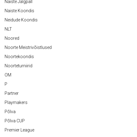
Naiste Jalgpall
Naiste Koondis
Neidude Koondis
NLT
Noored
Noorte Meistrivõistlused
Noortekoondis
Noorteturniirid
OM
P
Partner
Playmakers
Põlva
Põlva CUP
Premier League