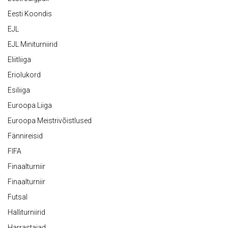
Eesti Koondis
EJL
EJL Miniturniirid
Eliitliiga
Eriolukord
Esiliiga
Euroopa Liiga
Euroopa Meistrivõistlused
Fännireisid
FIFA
Finaalturniir
Finaalturniir
Futsal
Halliturniirid
Harrastajad