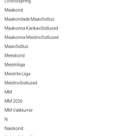
Lootosspring
Maakond
Maakondade Maavõistlus
Maakonna Karikavõistlused
Maakonna Meistrivõistlused
Maavõistlus
Meeskond
Meistriliiga
Meistrite Liiga
Meistrivõistlused
MM
MM 2026
MM Valikturniir
N
Naiskond