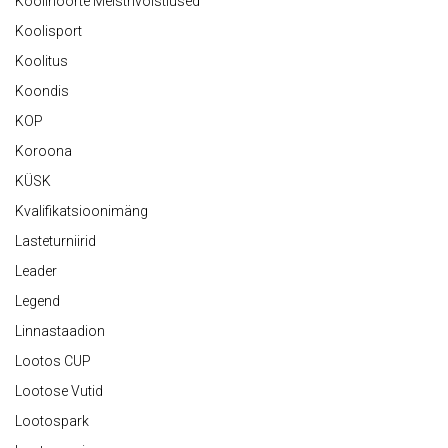
Koolinoorte Meistrivõistlused
Koolisport
Koolitus
Koondis
KOP
Koroona
KÜSK
Kvalifikatsioonimäng
Lasteturniirid
Leader
Legend
Linnastaadion
Lootos CUP
Lootose Vutid
Lootospark