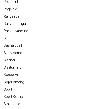
President
Projektid
Rahvaliiga
Rahvuste Liiga
Rahvusvaheline
S
Saalijalgpall
Signy Aarna
Sisehall
Siseturniirid
SoccerAid
Sõprusmäng
Sport
Sport Koolis
Staadionid