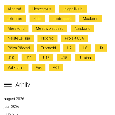
Allegrod
Heategevus
Jalgpalliklubi
Jklootos
Klubi
Lootospark
Maakond
Meeskond
Meistrivõistlused
Naiskond
Naiste Esiliiga
Noored
Projekt USA
Põlva Päevad
Treenerid
U7
U8
U9
U10
U11
U13
U15
Ukraina
Valikturniir
Viik
Võit
Arhiiv
august 2026
juuli 2026
juuni 2026