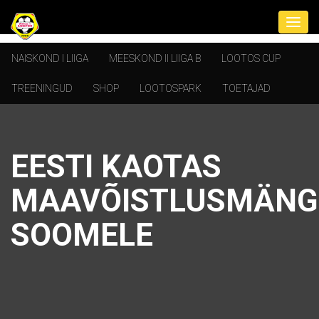
NAISKOND I LIIGA
MEESKOND II LIIGA B
LOOTOS CUP
TREENINGUD
SHOP
LOOTOSPARK
TOETAJAD
EESTI KAOTAS
MAAVÕISTLUSMÄNG
SOOMELE