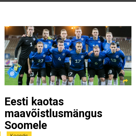
Eesti kaotas
maavõistlusmängus
Soomele
Koondis