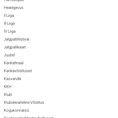
Heategevus
II Liiga
III Liiga
IV Liiga
Jalgpallifestival
Jalgpallikaart
Juubel
Karikafinaal
Karikavõistlused
Kasvandik
KKH
Klubi
Klubidevaheline Võistlus
Kogukonnatöö