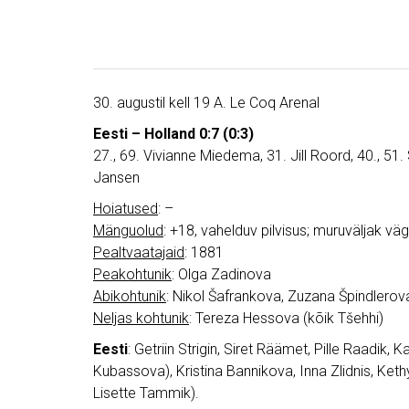
30. augustil kell 19 A. Le Coq Arenal
Eesti – Holland 0:7 (0:3)
27., 69. Vivianne Miedema, 31. Jill Roord, 40., 51
Jansen
Hoiatused
: –
Mänguolud
: +18, vahelduv pilvisus; muruväljak v
Pealtvaatajaid
: 1881
Peakohtunik
: Olga Zadinova
Abikohtunik
: Nikol Šafrankova, Zuzana Špindlerov
Neljas kohtunik
: Tereza Hessova (kõik Tšehhi)
Eesti
: Getriin Strigin, Siret Räämet, Pille Raadik, 
Kubassova), Kristina Bannikova, Inna Zlidnis, Kethy
Lisette Tammik).