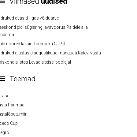
Viimased
uudised
drukud avasid liigas võiduarve
eskond pidi sügisringi avavoorus Paidele alla
anduma
ubi noored käisid Tammeka CUP-il
drukud alustasid augustikuud mänguga Kalevi vastu
iskond alistas Levadia teisel poolajal
Teemad
-Tase
asta Parimad
stalõputurniir
lcedo Cup
legro