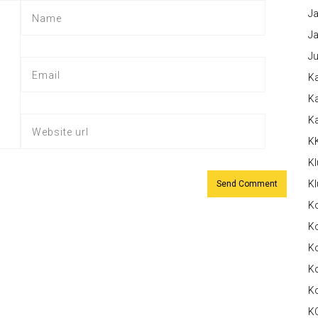
Ja
Ja
Ju
Ka
Ka
K
K
Kl
Kl
K
Ko
Ko
Ko
K
K