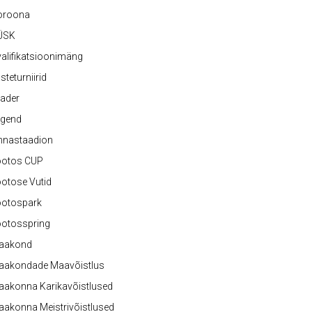
oroona
ÜSK
alifikatsioonimäng
steturniirid
ader
egend
nnastaadion
ootos CUP
otose Vutid
ootospark
ootosspring
aakond
aakondade Maavõistlus
aakonna Karikavõistlused
akonna Meistrivõistlused