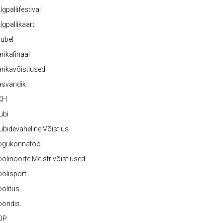
lgpallifestival
lgpallikaart
ubel
rikafinaal
rikavõistlused
asvandik
KH
ubi
ubidevaheline Võistlus
ogukonnatöö
olinoorte Meistrivõistlused
olisport
olitus
oondis
OP