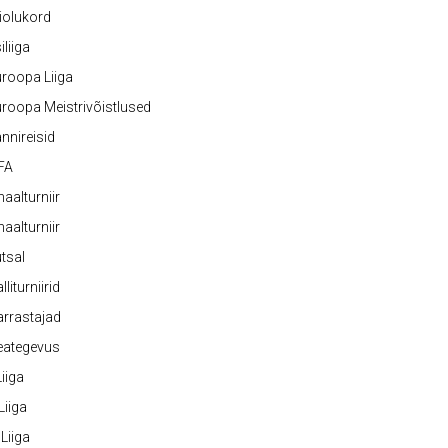
iolukord
iliiga
roopa Liiga
roopa Meistrivõistlused
nnireisid
FA
naalturniir
naalturniir
tsal
lliturniirid
rrastajad
eategevus
 Liiga
 Liiga
 Liiga