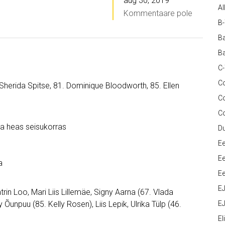
aug 30, 2019
Al
Kommentaare pole
B
Ba
Ba
C
Co
. Sherida Spitse, 81. Dominique Bloodworth, 85. Ellen
C
C
äga heas seisukorras
D
Ee
Ee
a
Ee
E
Katrin Loo, Mari Liis Lillemäe, Signy Aarna (67. Vlada
 Õunpuu (85. Kelly Rosen), Liis Lepik, Ulrika Tülp (46.
EJ
Eli