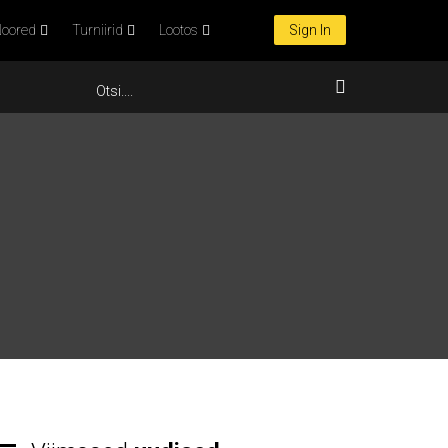
oored
Turniirid
Lootos
Sign In