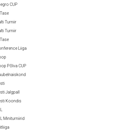
legro CUP
-Tase
lti Turniir
lti Turniir
-Tase
nference Liiga
oop
oop Põlva CUP
uubelnaiskond
sti
sti Jalgpall
sti Koondis
JL
L Miniturniirid
itliiga