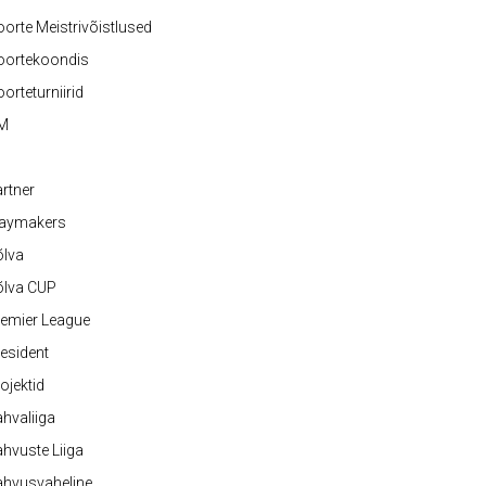
orte Meistrivõistlused
oortekoondis
orteturniirid
M
rtner
laymakers
õlva
õlva CUP
emier League
esident
ojektid
hvaliiga
hvuste Liiga
ahvusvaheline