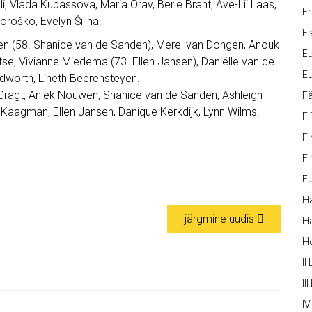
kli, Vlada Kubassova, Maria Orav, Berle Brant, Ave-Lii Laas,
Er
oroško, Evelyn Šilina.
Es
ren (58. Shanice van de Sanden), Merel van Dongen, Anouk
Eu
tse, Vivianne Miedema (73. Ellen Jansen), Daniëlle van de
Eu
dworth, Lineth Beerensteyen.
 Gragt, Aniek Nouwen, Shanice van de Sanden, Ashleigh
Fä
Kaagman, Ellen Jansen, Danique Kerkdijk, Lynn Wilms.
FI
Fi
Fi
Fu
Ha
järgmine uudis
Ha
H
II
III
IV