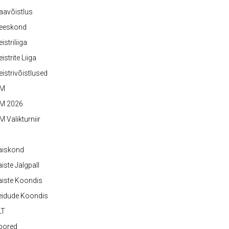
aavõistlus
eeskond
istriliiga
istrite Liiga
istrivõistlused
M
M 2026
 Valikturniir
aiskond
iste Jalgpall
iste Koondis
eidude Koondis
LT
oored