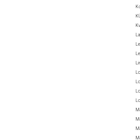
K
K
Kv
La
Le
L
Li
L
Lo
L
L
M
M
M
Ma