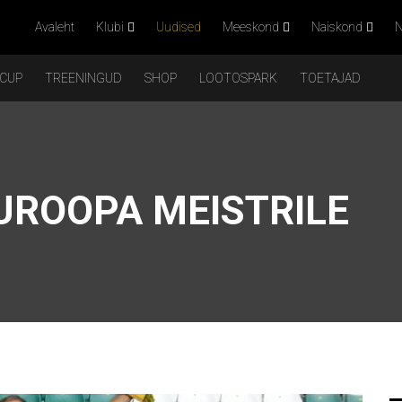
Avaleht
Klubi
Uudised
Meeskond
Naiskond
N
 CUP
TREENINGUD
SHOP
LOOTOSPARK
TOETAJAD
UROOPA MEISTRILE