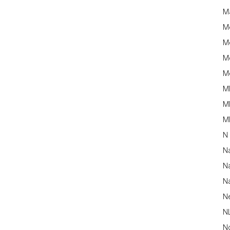
M
M
Me
Me
Me
M
M
MM
N
N
Na
Na
N
N
N