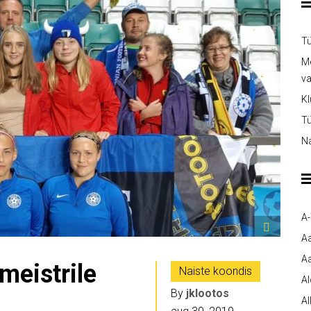
Tü
Me
v
Kl
Tü
Na
A
A
Aa
meistrile
Naiste koondis
A
By
jklootos
Al