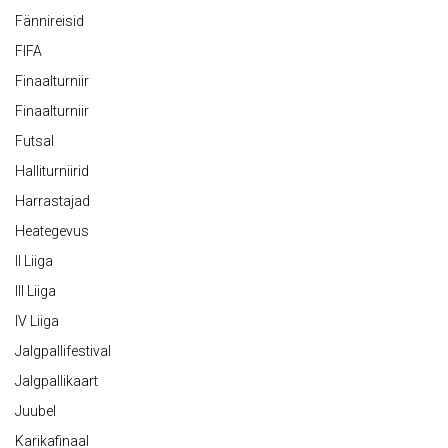
Fännireisid
FIFA
Finaalturniir
Finaalturniir
Futsal
Halliturniirid
Harrastajad
Heategevus
II Liiga
III Liiga
IV Liiga
Jalgpallifestival
Jalgpallikaart
Juubel
Karikafinaal