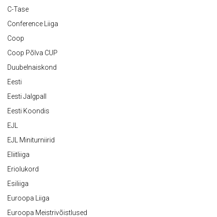
C-Tase
Conference Liiga
Coop
Coop Põlva CUP
Duubelnaiskond
Eesti
Eesti Jalgpall
Eesti Koondis
EJL
EJL Miniturniirid
Eliitliiga
Eriolukord
Esiliiga
Euroopa Liiga
Euroopa Meistrivõistlused