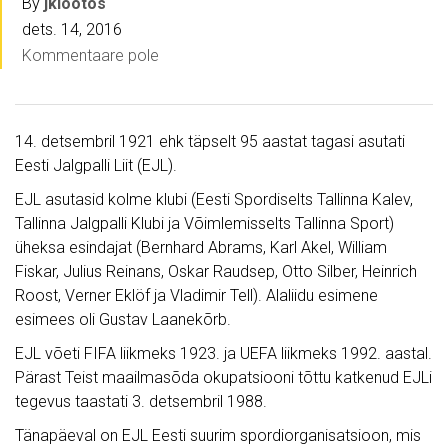
By
jklootos
dets. 14, 2016
Kommentaare pole
14. detsembril 1921 ehk täpselt 95 aastat tagasi asutati
Eesti Jalgpalli Liit (EJL).
EJL asutasid kolme klubi (Eesti Spordiselts Tallinna Kalev,
Tallinna Jalgpalli Klubi ja Võimlemisselts Tallinna Sport)
üheksa esindajat (Bernhard Abrams, Karl Akel, William
Fiskar, Julius Reinans, Oskar Raudsep, Otto Silber, Heinrich
Roost, Verner Eklöf ja Vladimir Tell). Alaliidu esimene
esimees oli Gustav Laanekõrb.
EJL võeti FIFA liikmeks 1923. ja UEFA liikmeks 1992. aastal.
Pärast Teist maailmasõda okupatsiooni tõttu katkenud EJLi
tegevus taastati 3. detsembril 1988.
Tänapäeval on EJL Eesti suurim spordiorganisatsioon, mis