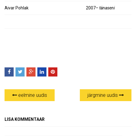
Aivar Pohlak
2007–
tänaseni
eelmine uudis
järgmine uudis
LISA KOMMENTAAR