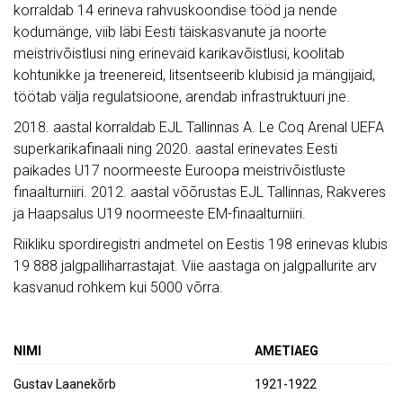
korraldab 14 erineva rahvuskoondise tööd ja nende
kodumänge, viib läbi Eesti täiskasvanute ja noorte
meistrivõistlusi ning erinevaid karikavõistlusi, koolitab
kohtunikke ja treenereid, litsentseerib klubisid ja mängijaid,
töötab välja regulatsioone, arendab infrastruktuuri jne.
2018. aastal korraldab EJL Tallinnas A. Le Coq Arenal UEFA
superkarikafinaali ning 2020. aastal erinevates Eesti
paikades U17 noormeeste Euroopa meistrivõistluste
finaalturniiri. 2012. aastal võõrustas EJL Tallinnas, Rakveres
ja Haapsalus U19 noormeeste EM-finaalturniiri.
Riikliku spordiregistri andmetel on Eestis 198 erinevas klubis
19 888 jalgpalliharrastajat. Viie aastaga on jalgpallurite arv
kasvanud rohkem kui 5000 võrra.
NIMI
AMETIAEG
Gustav Laanekõrb
1921-1922