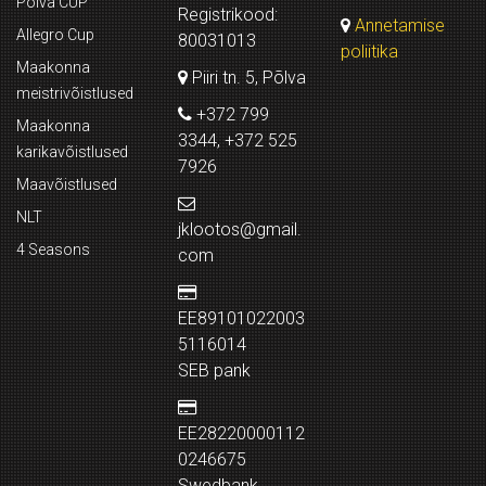
Põlva CUP
Registrikood:
Annetamise
Allegro Cup
80031013
poliitika
Maakonna
Piiri tn. 5, Põlva
meistrivõistlused
+372 799
Maakonna
3344, +372 525
karikavõistlused
7926
Maavõistlused
NLT
jklootos@gmail.
4 Seasons
com
EE89101022003
5116014
SEB pank
EE28220000112
0246675
Swedbank