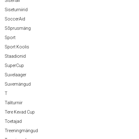
Sisehall
Siseturniirid
SoccerAid
Sõprusmäng
Sport
Sport Koolis
Staadionid
SuperCup
Suvelaager
Suvemängud
T
Taliturniir
Tere Kevad Cup
Toetajad
Treeningmängud