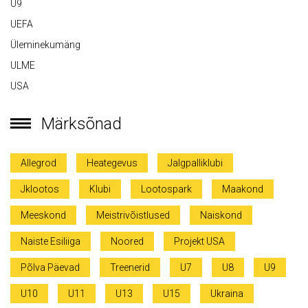
U9
UEFA
Üleminekumäng
ULME
USA
Märksõnad
Allegrod
Heategevus
Jalgpalliklubi
Jklootos
Klubi
Lootospark
Maakond
Meeskond
Meistrivõistlused
Naiskond
Naiste Esiliiga
Noored
Projekt USA
Põlva Päevad
Treenerid
U7
U8
U9
U10
U11
U13
U15
Ukraina