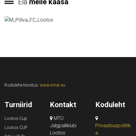
Ela
meile kaasa
Kodulehe teostus:
www.innar.eu
Turniirid
Kontakt
Koduleht
MTÜ
Lootos Cup
Jalgpalliklubi
Privaatsuspoliitik
Lootos CUP
Lootos
a