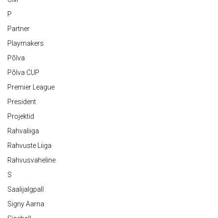
P
Partner
Playmakers
Põlva
Põlva CUP
Premier League
President
Projektid
Rahvaliiga
Rahvuste Liiga
Rahvusvaheline
S
Saalijalgpall
Signy Aarna