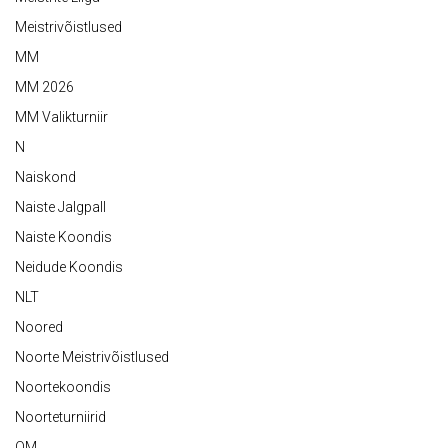
Meistrivõistlused
MM
MM 2026
MM Valikturniir
N
Naiskond
Naiste Jalgpall
Naiste Koondis
Neidude Koondis
NLT
Noored
Noorte Meistrivõistlused
Noortekoondis
Noorteturniirid
OM