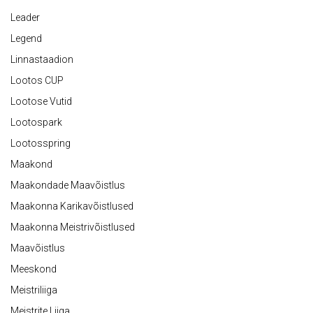
Leader
Legend
Linnastaadion
Lootos CUP
Lootose Vutid
Lootospark
Lootosspring
Maakond
Maakondade Maavõistlus
Maakonna Karikavõistlused
Maakonna Meistrivõistlused
Maavõistlus
Meeskond
Meistriliiga
Meistrite Liiga