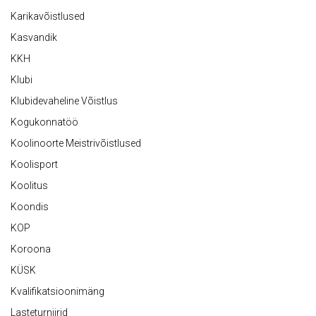
Karikavõistlused
Kasvandik
KKH
Klubi
Klubidevaheline Võistlus
Kogukonnatöö
Koolinoorte Meistrivõistlused
Koolisport
Koolitus
Koondis
KOP
Koroona
KÜSK
Kvalifikatsioonimäng
Lasteturniirid