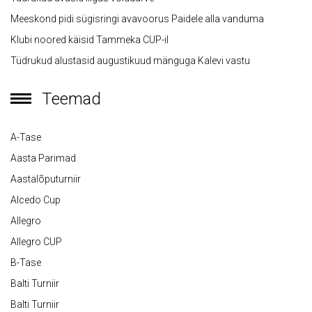
Meeskond pidi sügisringi avavoorus Paidele alla vanduma
Klubi noored käisid Tammeka CUP-il
Tüdrukud alustasid augustikuud mänguga Kalevi vastu
Teemad
A-Tase
Aasta Parimad
Aastalõputurniir
Alcedo Cup
Allegro
Allegro CUP
B-Tase
Balti Turniir
Balti Turniir