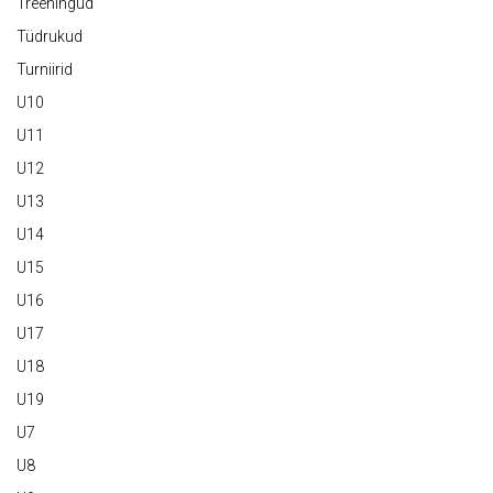
Treeningud
Tüdrukud
Turniirid
U10
U11
U12
U13
U14
U15
U16
U17
U18
U19
U7
U8