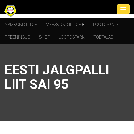
NAISKOND I LIIGA
MEESKOND II LIIGA B
LOOTOS CUP
TREENINGUD
SHOP
LOOTOSPARK
TOETAJAD
EESTI JALGPALLI
LIIT SAI 95