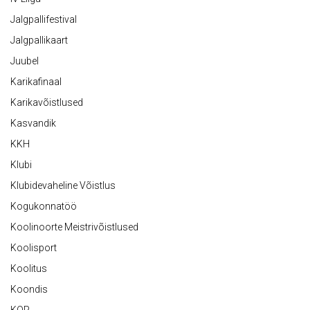
Jalgpallifestival
Jalgpallikaart
Juubel
Karikafinaal
Karikavõistlused
Kasvandik
KKH
Klubi
Klubidevaheline Võistlus
Kogukonnatöö
Koolinoorte Meistrivõistlused
Koolisport
Koolitus
Koondis