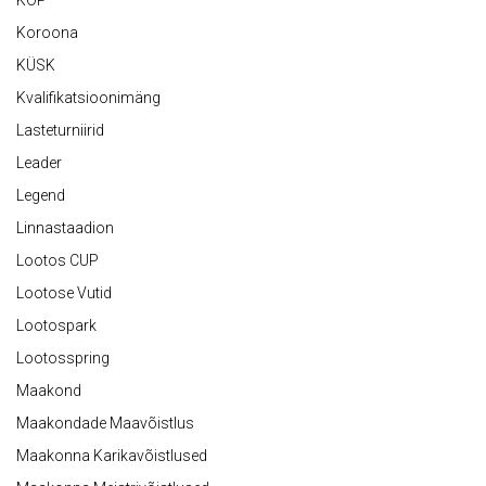
KOP
Koroona
KÜSK
Kvalifikatsioonimäng
Lasteturniirid
Leader
Legend
Linnastaadion
Lootos CUP
Lootose Vutid
Lootospark
Lootosspring
Maakond
Maakondade Maavõistlus
Maakonna Karikavõistlused