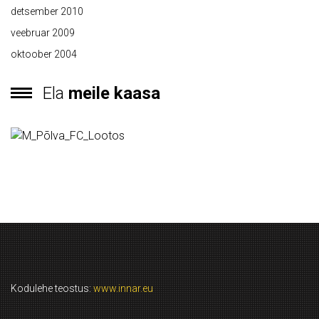
detsember 2010
veebruar 2009
oktoober 2004
Ela
meile kaasa
Kodulehe teostus:
www.innar.eu