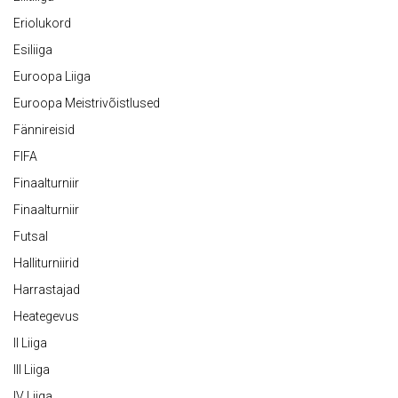
Eriolukord
Esiliiga
Euroopa Liiga
Euroopa Meistrivõistlused
Fännireisid
FIFA
Finaalturniir
Finaalturniir
Futsal
Halliturniirid
Harrastajad
Heategevus
II Liiga
III Liiga
IV Liiga