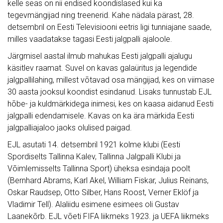
kelle seas on nii endised koondislased kui ka
tegevmängijad ning treenerid. Kahe nädala pärast, 28.
detsembril on Eesti Televisiooni eetris ligi tunniajane saade,
milles vaadatakse tagasi Eesti jalgpalli ajaloole.
Järgmisel aastal ilmub mahukas Eesti jalgpalli ajalugu
käsitlev raamat. Suvel on kavas galaüritus ja legendide
jalgpallilahing, millest võtavad osa mängijad, kes on viimase
30 aasta jooksul koondist esindanud. Lisaks tunnustab EJL
hõbe- ja kuldmärkidega inimesi, kes on kaasa aidanud Eesti
jalgpalli edendamisele. Kavas on ka ära märkida Eesti
jalgpalliajaloo jaoks olulised paigad.
EJL asutati 14. detsembril 1921 kolme klubi (Eesti
Spordiselts Tallinna Kalev, Tallinna Jalgpalli Klubi ja
Võimlemisselts Tallinna Sport) üheksa esindaja poolt
(Bernhard Abrams, Karl Akel, William Fiskar, Julius Reinans,
Oskar Raudsep, Otto Silber, Hans Roost, Verner Eklöf ja
Vladimir Tell). Alaliidu esimene esimees oli Gustav
Laanekõrb. EJL võeti FIFA liikmeks 1923. ja UEFA liikmeks