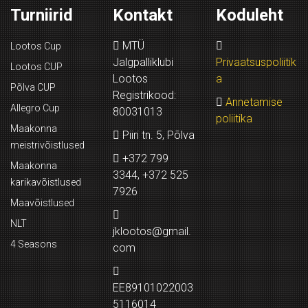
Turniirid
Kontakt
Koduleht
MTÜ
Lootos Cup
Jalgpalliklubi
Privaatsuspoliitik
Lootos CUP
Lootos
a
Põlva CUP
Registrikood:
Annetamise
Allegro Cup
80031013
poliitika
Maakonna
Piiri tn. 5, Põlva
meistrivõistlused
+372 799
Maakonna
3344, +372 525
karikavõistlused
7926
Maavõistlused
NLT
jklootos@gmail.
4 Seasons
com
EE89101022003
5116014