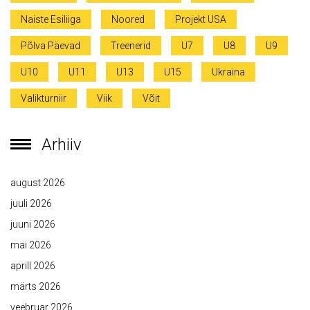
Naiste Esiliiga
Noored
Projekt USA
Põlva Päevad
Treenerid
U7
U8
U9
U10
U11
U13
U15
Ukraina
Valikturniir
Viik
Võit
Arhiiv
august 2026
juuli 2026
juuni 2026
mai 2026
aprill 2026
märts 2026
veebruar 2026