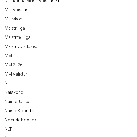
Maakonna Meistrivõistlused
Maavõistlus
Meeskond
Meistriliiga
Meistrite Liiga
Meistrivõistlused
MM
MM 2026
MM Valikturniir
N
Naiskond
Naiste Jalgpall
Naiste Koondis
Neidude Koondis
NLT