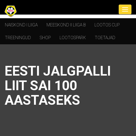
NAISKOND I LIIGA
MEESKOND II LIIGA B
LOOTOS CUP
TREENINGUD
SHOP
LOOTOSPARK
TOETAJAD
EESTI JALGPALLI
LIIT SAI 100
AASTASEKS