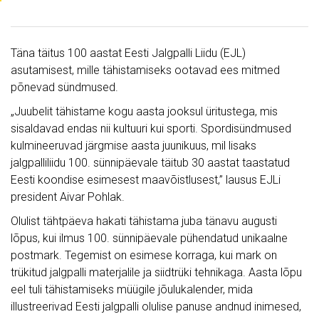
Täna täitus 100 aastat Eesti Jalgpalli Liidu (EJL)
asutamisest, mille tähistamiseks ootavad ees mitmed
põnevad sündmused.
„Juubelit tähistame kogu aasta jooksul üritustega, mis
sisaldavad endas nii kultuuri kui sporti. Spordisündmused
kulmineeruvad järgmise aasta juunikuus, mil lisaks
jalgpalliliidu 100. sünnipäevale täitub 30 aastat taastatud
Eesti koondise esimesest maavõistlusest,” lausus EJLi
president Aivar Pohlak.
Olulist tähtpäeva hakati tähistama juba tänavu augusti
lõpus, kui ilmus 100. sünnipäevale pühendatud unikaalne
postmark. Tegemist on esimese korraga, kui mark on
trükitud jalgpalli materjalile ja siidtrüki tehnikaga. Aasta lõpu
eel tuli tähistamiseks müügile jõulukalender, mida
illustreerivad Eesti jalgpalli olulise panuse andnud inimesed,