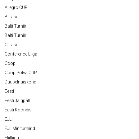
Allegro CUP
B-Tase
Balti Turniir
Balti Turniir
C-Tase
Conference Liiga
Coop
Coop Põlva CUP
Duubelnaiskond
Eesti
Eesti Jalgpall
Eesti Koondis
EJL
EJL Miniturniirid
Eliitliiga