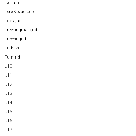
Taliturniir
Tere Kevad Cup
Toetajad
Treeningmängud
Treeningud
Tüdrukud
Turniirid
U10
U11
U12
U13
U14
U15
U16
U17