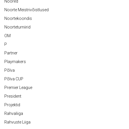
Noored
Noorte Meistrivõistlused
Noortekoondis
Noorteturniirid
OM
P
Partner
Playmakers
Põlva
Põlva CUP
Premier League
President
Projektid
Rahvaliiga
Rahvuste Liiga