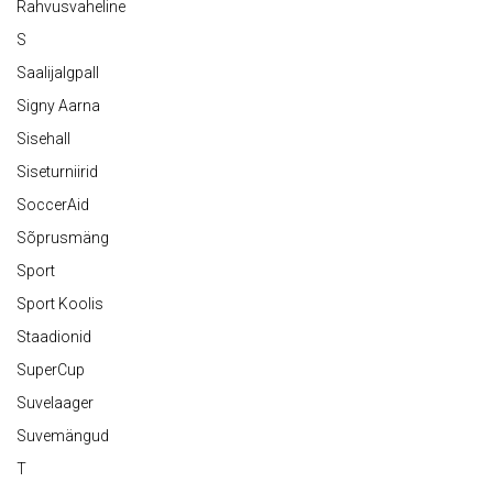
Rahvusvaheline
S
Saalijalgpall
Signy Aarna
Sisehall
Siseturniirid
SoccerAid
Sõprusmäng
Sport
Sport Koolis
Staadionid
SuperCup
Suvelaager
Suvemängud
T