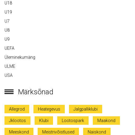
U18
U19
U7
U8
U9
UEFA
Üleminekumäng
ULME
USA
Märksõnad
Allegrod
Heategevus
Jalgpalliklubi
Jklootos
Klubi
Lootospark
Maakond
Meeskond
Meistrivõistlused
Naiskond