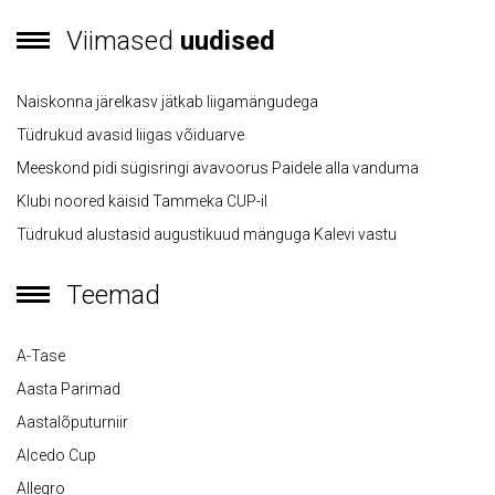
Viimased
uudised
Naiskonna järelkasv jätkab liigamängudega
Tüdrukud avasid liigas võiduarve
Meeskond pidi sügisringi avavoorus Paidele alla vanduma
Klubi noored käisid Tammeka CUP-il
Tüdrukud alustasid augustikuud mänguga Kalevi vastu
Teemad
A-Tase
Aasta Parimad
Aastalõputurniir
Alcedo Cup
Allegro