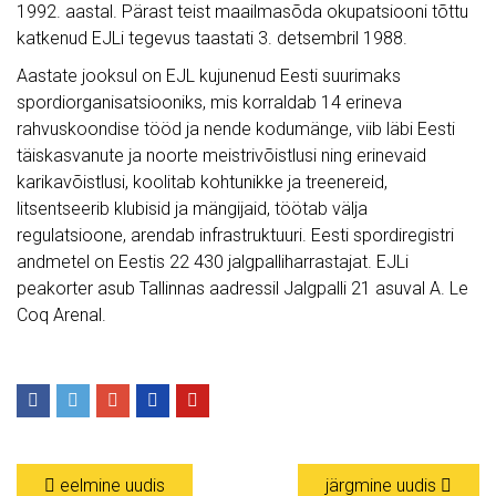
1992. aastal. Pärast teist maailmasõda okupatsiooni tõttu
katkenud EJLi tegevus taastati 3. detsembril 1988.
Aastate jooksul on EJL kujunenud Eesti suurimaks
spordiorganisatsiooniks, mis korraldab 14 erineva
rahvuskoondise tööd ja nende kodumänge, viib läbi Eesti
täiskasvanute ja noorte meistrivõistlusi ning erinevaid
karikavõistlusi, koolitab kohtunikke ja treenereid,
litsentseerib klubisid ja mängijaid, töötab välja
regulatsioone, arendab infrastruktuuri. Eesti spordiregistri
andmetel on Eestis 22 430 jalgpalliharrastajat. EJLi
peakorter asub Tallinnas aadressil Jalgpalli 21 asuval A. Le
Coq Arenal.
eelmine uudis
järgmine uudis