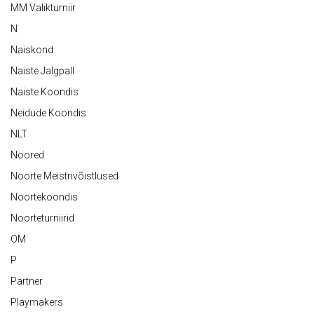
MM Valikturniir
N
Naiskond
Naiste Jalgpall
Naiste Koondis
Neidude Koondis
NLT
Noored
Noorte Meistrivõistlused
Noortekoondis
Noorteturniirid
OM
P
Partner
Playmakers