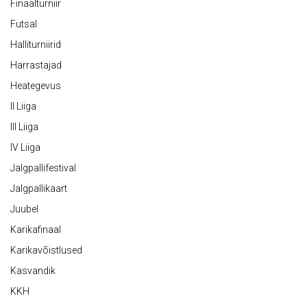
Finaalturniir
Futsal
Halliturniirid
Harrastajad
Heategevus
II Liiga
III Liiga
IV Liiga
Jalgpallifestival
Jalgpallikaart
Juubel
Karikafinaal
Karikavõistlused
Kasvandik
KKH