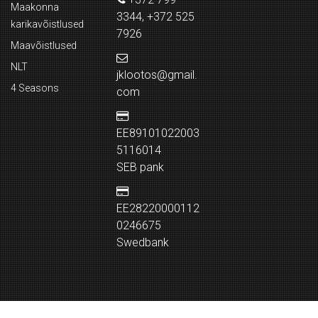
Maakonna
3344, +372 525
karikavõistlused
7926
Maavõistlused
NLT
jklootos@gmail.
4 Seasons
com
EE89101022003
5116014
SEB pank
EE28220000112
0246675
Swedbank