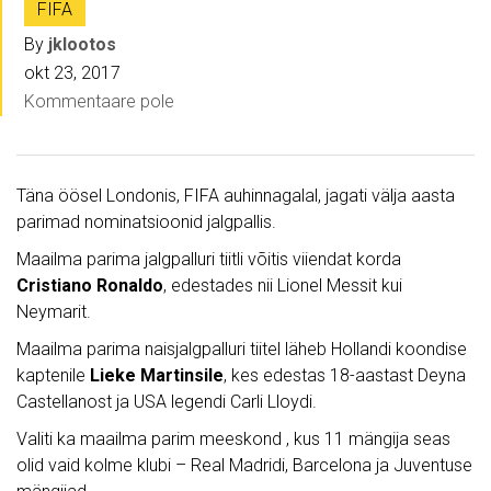
FIFA
By
jklootos
okt 23, 2017
Kommentaare pole
Täna öösel Londonis, FIFA auhinnagalal, jagati välja aasta
parimad nominatsioonid jalgpallis.
Maailma parima jalgpalluri tiitli võitis viiendat korda
Cristiano Ronaldo
, edestades nii Lionel Messit kui
Neymarit.
Maailma parima naisjalgpalluri tiitel läheb Hollandi koondise
kaptenile
Lieke Martinsile
, kes edestas 18-aastast Deyna
Castellanost ja USA legendi Carli Lloydi.
Valiti ka maailma parim meeskond , kus 11 mängija seas
olid vaid kolme klubi – Real Madridi, Barcelona ja Juventuse