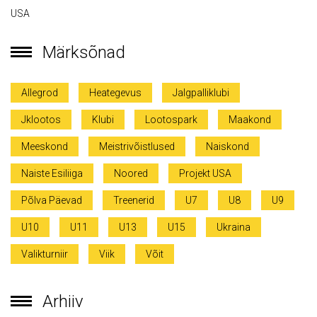
USA
Märksõnad
Allegrod
Heategevus
Jalgpalliklubi
Jklootos
Klubi
Lootospark
Maakond
Meeskond
Meistrivõistlused
Naiskond
Naiste Esiliiga
Noored
Projekt USA
Põlva Päevad
Treenerid
U7
U8
U9
U10
U11
U13
U15
Ukraina
Valikturniir
Viik
Võit
Arhiiv