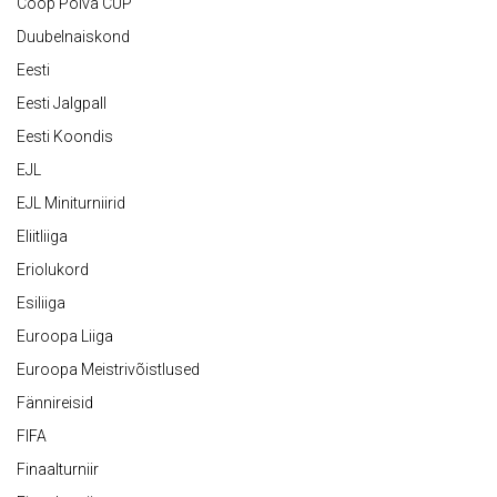
Coop Põlva CUP
Duubelnaiskond
Eesti
Eesti Jalgpall
Eesti Koondis
EJL
EJL Miniturniirid
Eliitliiga
Eriolukord
Esiliiga
Euroopa Liiga
Euroopa Meistrivõistlused
Fännireisid
FIFA
Finaalturniir