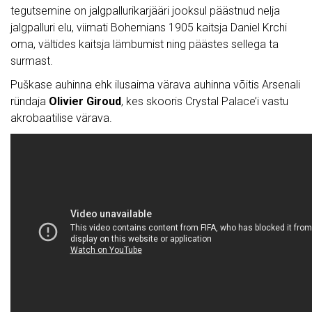
tegutsemine on jalgpallurikarjääri jooksul päästnud nelja
jalgpalluri elu, viimati Bohemians 1905 kaitsja Daniel Krchi
oma, vältides kaitsja lämbumist ning päästes sellega ta
surmast.
Puškase auhinna ehk ilusaima värava auhinna võitis Arsenali
ründaja
Olivier Giroud
, kes skooris Crystal Palace’i vastu
akrobaatilise värava.