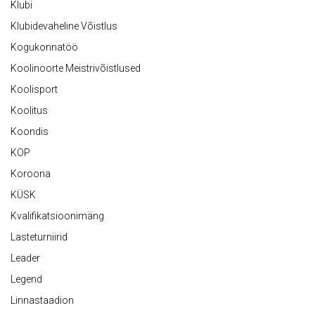
Klubi
Klubidevaheline Võistlus
Kogukonnatöö
Koolinoorte Meistrivõistlused
Koolisport
Koolitus
Koondis
KOP
Koroona
KÜSK
Kvalifikatsioonimäng
Lasteturniirid
Leader
Legend
Linnastaadion