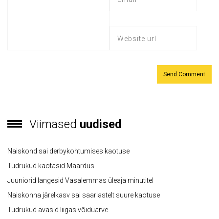
Viimased
uudised
Naiskond sai derbykohtumises kaotuse
Tüdrukud kaotasid Maardus
Juuniorid langesid Vasalemmas üleaja minutitel
Naiskonna järelkasv sai saarlastelt suure kaotuse
Tüdrukud avasid liigas võiduarve