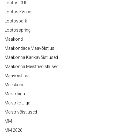
Lootos CUP
Lootose Vutid
Lootospark
Lootosspring
Maakond
Maakondade Maavõistlus
Maakonna Karikavõistlused
Maakonna Meistrivõistlused
Maavõistlus
Meeskond
Meistriliiga
Meistrite Liiga
Meistrivõistlused
MM
MM 2026