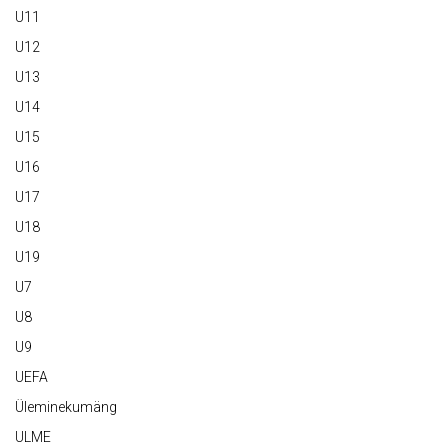
U11
U12
U13
U14
U15
U16
U17
U18
U19
U7
U8
U9
UEFA
Üleminekumäng
ULME