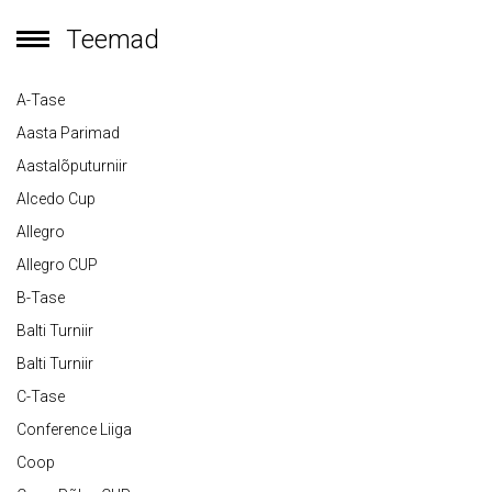
Teemad
A-Tase
Aasta Parimad
Aastalõputurniir
Alcedo Cup
Allegro
Allegro CUP
B-Tase
Balti Turniir
Balti Turniir
C-Tase
Conference Liiga
Coop