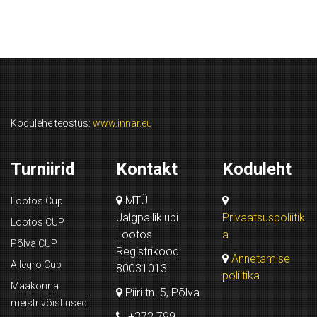
Kodulehe teostus:
www.innar.eu
Turniirid
Kontakt
Koduleht
MTÜ
Lootos Cup
Jalgpalliklubi
Privaatsuspoliitik
Lootos CUP
Lootos
a
Põlva CUP
Registrikood:
Annetamise
Allegro Cup
80031013
poliitika
Maakonna
Piiri tn. 5, Põlva
meistrivõistlused
+372 799