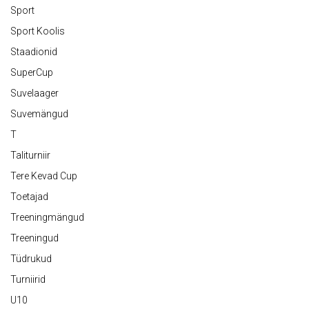
Sport
Sport Koolis
Staadionid
SuperCup
Suvelaager
Suvemängud
T
Taliturniir
Tere Kevad Cup
Toetajad
Treeningmängud
Treeningud
Tüdrukud
Turniirid
U10