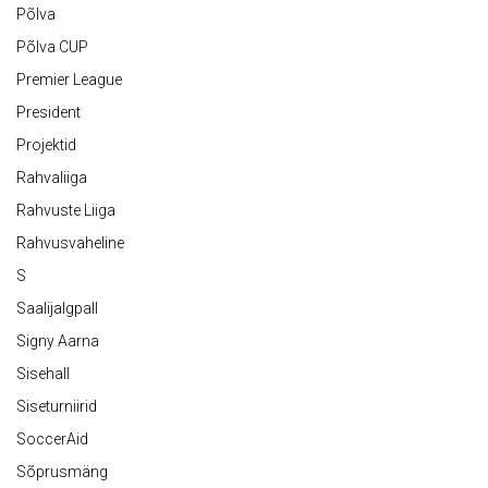
Põlva
Põlva CUP
Premier League
President
Projektid
Rahvaliiga
Rahvuste Liiga
Rahvusvaheline
S
Saalijalgpall
Signy Aarna
Sisehall
Siseturniirid
SoccerAid
Sõprusmäng