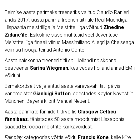
Eelmise aasta parimaks treeneriks valitud Claudio Ranieri
andis 2017. aasta parima treeneri tiitli üle Real Madridiga
Hispaania meistriliiga ja Meistrite liiga võitnud
Zinedine
Zidane’ile
. Esikolme sisse mahtusid veel Juventuse
Meistrite liiga finaali viinud Massimiliano Allegri ja Chelseaga
võimsa hooaja teinud Antonio Conte.
Aasta naiskonna treeneri tiitli sai Hollandi naiskonna
peatreener
Sarina Wiegman
, kes vedas hollandlannad EM-i
võiduni.
Esmakordselt välja antud aasta väravavahi tiitli pälvis
vanameister
Gianluigi Buffon
, edestades Keylor Navast ja
Müncheni Bayerni kiiprit Manuel Neuerit.
Aasta parimate fännide tiitli võitis
Glasgow Celticu
fännibaas
, tähistades 50 aasta möödumist Lissabonis
saadud Euroopa meistrite karikavõidust.
Fair play
kategoorias võttis võidu
Francis Kone
, kelle kiire