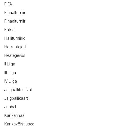
FIFA
Finaalturniir
Finaalturniir
Futsal
Halliturniirid
Harrastajad
Heategevus
II Liiga
III Liiga
IV Liiga
Jalgpallifestival
Jalgpallikaart
Juubel
Karikafinaal
Karikavõistlused