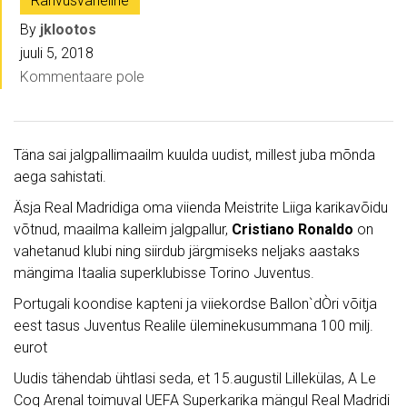
Rahvusvaheline
By
jklootos
juuli 5, 2018
Kommentaare pole
Täna sai jalgpallimaailm kuulda uudist, millest juba mõnda
aega sahistati.
Äsja Real Madridiga oma viienda Meistrite Liiga karikavõidu
võtnud, maailma kalleim jalgpallur,
Cristiano Ronaldo
on
vahetanud klubi ning siirdub järgmiseks neljaks aastaks
mängima Itaalia superklubisse Torino Juventus.
Portugali koondise kapteni ja viiekordse Ballon`dÒri võitja
eest tasus Juventus Realile üleminekusummana 100 milj.
eurot
Uudis tähendab ühtlasi seda, et 15.augustil Lillekülas, A Le
Coq Arenal toimuval UEFA Superkarika mängul Real Madridi