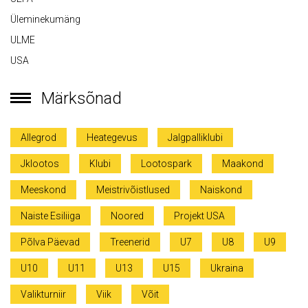
Üleminekumäng
ULME
USA
Märksõnad
Allegrod
Heategevus
Jalgpalliklubi
Jklootos
Klubi
Lootospark
Maakond
Meeskond
Meistrivõistlused
Naiskond
Naiste Esiliiga
Noored
Projekt USA
Põlva Päevad
Treenerid
U7
U8
U9
U10
U11
U13
U15
Ukraina
Valikturniir
Viik
Võit