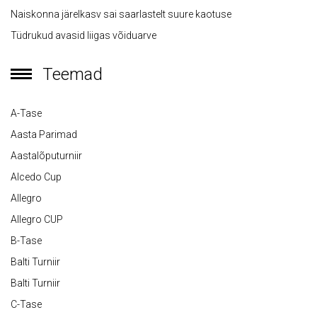
Naiskonna järelkasv sai saarlastelt suure kaotuse
Tüdrukud avasid liigas võiduarve
Teemad
A-Tase
Aasta Parimad
Aastalõputurniir
Alcedo Cup
Allegro
Allegro CUP
B-Tase
Balti Turniir
Balti Turniir
C-Tase