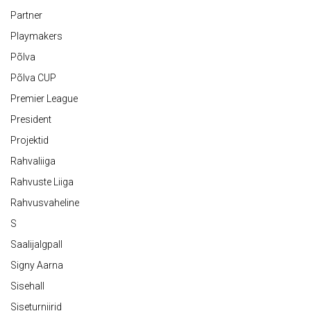
Partner
Playmakers
Põlva
Põlva CUP
Premier League
President
Projektid
Rahvaliiga
Rahvuste Liiga
Rahvusvaheline
S
Saalijalgpall
Signy Aarna
Sisehall
Siseturniirid