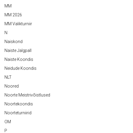
MM
MM 2026
MM Valikturniir
N
Naiskond
Naiste Jalgpall
Naiste Koondis
Neidude Koondis
NLT
Noored
Noorte Meistrivõistlused
Noortekoondis
Noorteturniirid
OM
P