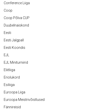
Conference Liiga
Coop
Coop Põlva CUP
Duubelnaiskond
Eesti
Eesti Jalgpall
Eesti Koondis
EJL
EJL Miniturniirid
Eliitliiga
Eriolukord
Esiliiga
Euroopa Liiga
Euroopa Meistrivõistlused
Fännireisid