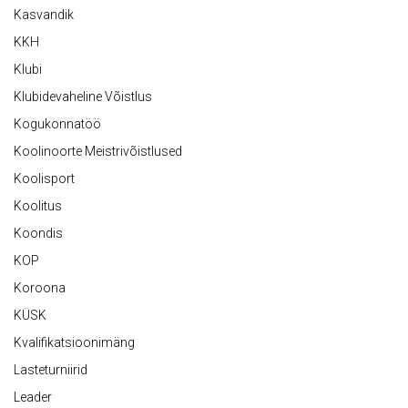
Kasvandik
KKH
Klubi
Klubidevaheline Võistlus
Kogukonnatöö
Koolinoorte Meistrivõistlused
Koolisport
Koolitus
Koondis
KOP
Koroona
KÜSK
Kvalifikatsioonimäng
Lasteturniirid
Leader