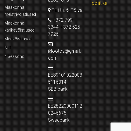
80031013
poliitika
Maakonna
Piiri tn. 5, Põlva
meistrivõistlused
+372 799
Maakonna
3344, +372 525
karikavõistlused
7926
Maavõistlused
NLT
jklootos@gmail.
4 Seasons
com
EE89101022003
5116014
SEB pank
EE28220000112
0246675
Swedbank