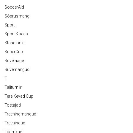
SoccerAid
Sõprusmäng
Sport
Sport Koolis
Staadionid
SuperCup
Suvelaager
Suvemängud
T
Taliturniir
Tere Kevad Cup
Toetajad
Treeningmängud
Treeningud
Tüdrukud