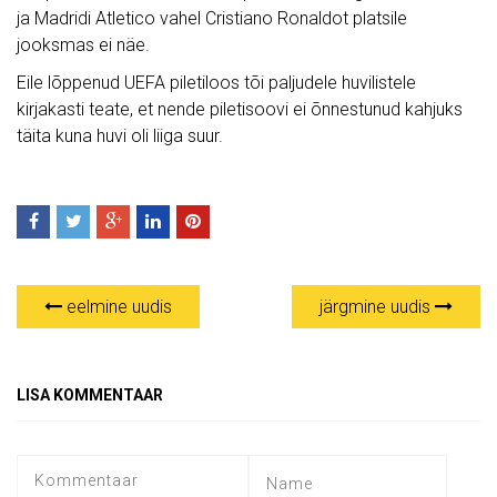
ja Madridi Atletico vahel Cristiano Ronaldot platsile
jooksmas ei näe.
Eile lõppenud UEFA piletiloos tõi paljudele huvilistele
kirjakasti teate, et nende piletisoovi ei õnnestunud kahjuks
täita kuna huvi oli liiga suur.
eelmine uudis
järgmine uudis
LISA KOMMENTAAR