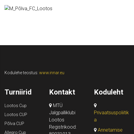
Kodulehe teostus:
www.innar.eu
Turniirid
Kontakt
Koduleht
MTÜ
Lootos Cup
Jalgpalliklubi
Privaatsuspoliitik
Lootos CUP
Lootos
a
Põlva CUP
Registrikood:
Annetamise
Allegro Cup