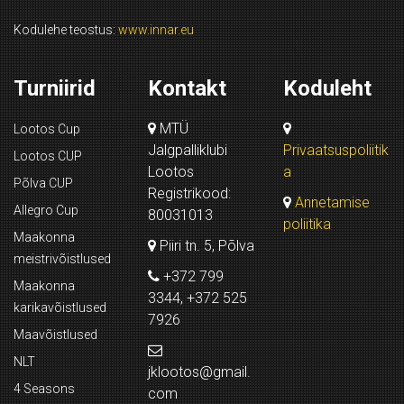
Kodulehe teostus:
www.innar.eu
Turniirid
Kontakt
Koduleht
MTÜ
Lootos Cup
Jalgpalliklubi
Privaatsuspoliitik
Lootos CUP
Lootos
a
Põlva CUP
Registrikood:
Annetamise
Allegro Cup
80031013
poliitika
Maakonna
Piiri tn. 5, Põlva
meistrivõistlused
+372 799
Maakonna
3344, +372 525
karikavõistlused
7926
Maavõistlused
NLT
jklootos@gmail.
4 Seasons
com