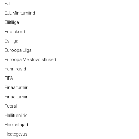
EJL
EJL Miniturniirid
Eliitliiga
Eriolukord
Esiliiga
Euroopa Liiga
Euroopa Meistrivõistlused
Fännireisid
FIFA
Finaalturniir
Finaalturniir
Futsal
Halliturniirid
Harrastajad
Heategevus