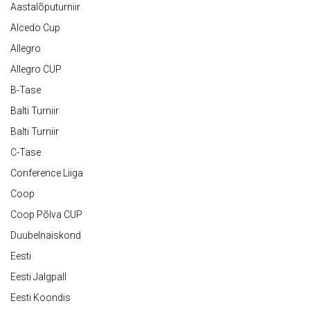
Aastalõputurniir
Alcedo Cup
Allegro
Allegro CUP
B-Tase
Balti Turniir
Balti Turniir
C-Tase
Conference Liiga
Coop
Coop Põlva CUP
Duubelnaiskond
Eesti
Eesti Jalgpall
Eesti Koondis