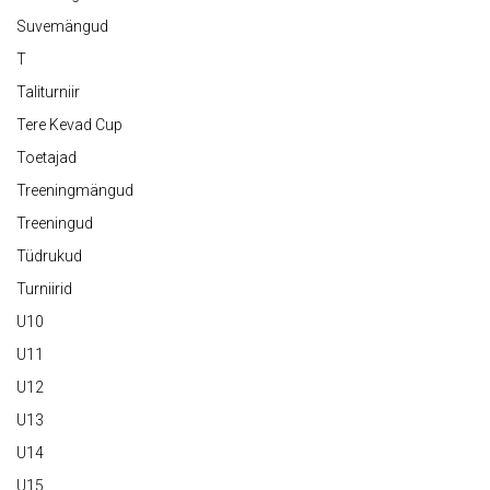
Suvemängud
T
Taliturniir
Tere Kevad Cup
Toetajad
Treeningmängud
Treeningud
Tüdrukud
Turniirid
U10
U11
U12
U13
U14
U15