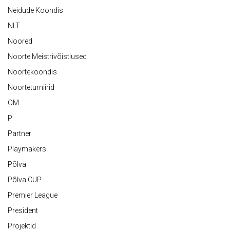
Neidude Koondis
NLT
Noored
Noorte Meistrivõistlused
Noortekoondis
Noorteturniirid
OM
P
Partner
Playmakers
Põlva
Põlva CUP
Premier League
President
Projektid