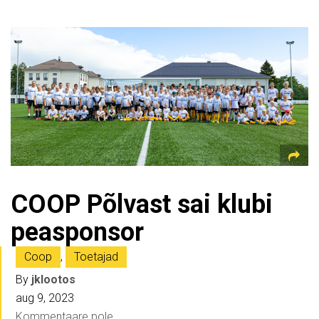
COOP Põlvast sai klubi
peasponsor
Coop
,
Toetajad
By
jklootos
aug 9, 2023
Kommentaare pole