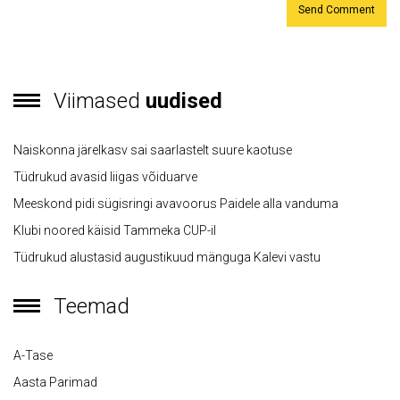
Viimased
uudised
Naiskonna järelkasv sai saarlastelt suure kaotuse
Tüdrukud avasid liigas võiduarve
Meeskond pidi sügisringi avavoorus Paidele alla vanduma
Klubi noored käisid Tammeka CUP-il
Tüdrukud alustasid augustikuud mänguga Kalevi vastu
Teemad
A-Tase
Aasta Parimad