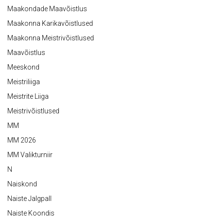
Maakondade Maavõistlus
Maakonna Karikavõistlused
Maakonna Meistrivõistlused
Maavõistlus
Meeskond
Meistriliiga
Meistrite Liiga
Meistrivõistlused
MM
MM 2026
MM Valikturniir
N
Naiskond
Naiste Jalgpall
Naiste Koondis