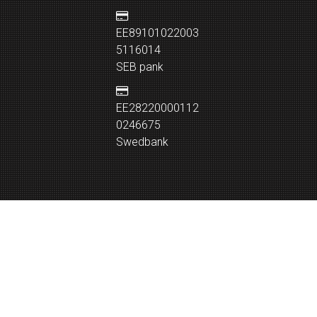
EE89101022003
5116014
SEB pank
EE28220000112
0246675
Swedbank