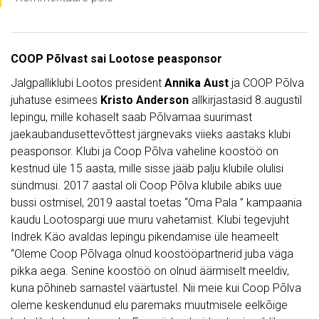
COOP Põlvast sai Lootose peasponsor
Jalgpalliklubi Lootos president
Annika Aust
ja COOP Põlva
juhatuse esimees
Kristo Anderson
allkirjastasid 8.augustil
lepingu, mille kohaselt saab Põlvamaa suurimast
jaekaubandusettevõttest järgnevaks viieks aastaks klubi
peasponsor. Klubi ja Coop Põlva vaheline koostöö on
kestnud üle 15 aasta, mille sisse jääb palju klubile olulisi
sündmusi. 2017 aastal oli Coop Põlva klubile abiks uue
bussi ostmisel, 2019 aastal toetas “Oma Pala ” kampaania
kaudu Lootospargi uue muru vahetamist. Klubi tegevjuht
Indrek Käo avaldas lepingu pikendamise üle heameelt
“Oleme Coop Põlvaga olnud koostööpartnerid juba väga
pikka aega. Senine koostöö on olnud äärmiselt meeldiv,
kuna põhineb sarnastel väärtustel. Nii meie kui Coop Põlva
oleme keskendunud elu paremaks muutmisele eelkõige