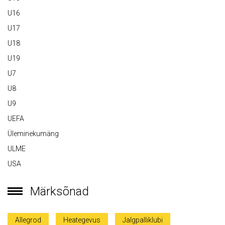
U16
U17
U18
U19
U7
U8
U9
UEFA
Üleminekumäng
ULME
USA
Märksõnad
Allegrod
Heategevus
Jalgpalliklubi