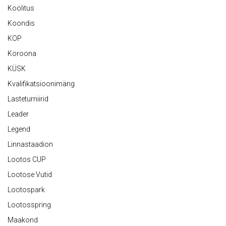
Koolitus
Koondis
KOP
Koroona
KÜSK
Kvalifikatsioonimäng
Lasteturniirid
Leader
Legend
Linnastaadion
Lootos CUP
Lootose Vutid
Lootospark
Lootosspring
Maakond