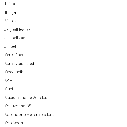
II Liiga
III Liiga
IV Liiga
Jalgpallifestival
Jalgpallikaart
Juubel
Karikafinaal
Karikavõistlused
Kasvandik
KKH
Klubi
Klubidevaheline Võistlus
Kogukonnatöö
Koolinoorte Meistrivõistlused
Koolisport