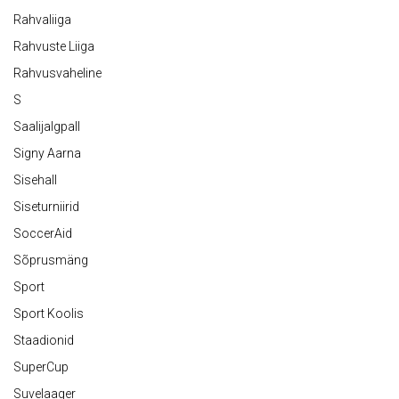
Rahvaliiga
Rahvuste Liiga
Rahvusvaheline
S
Saalijalgpall
Signy Aarna
Sisehall
Siseturniirid
SoccerAid
Sõprusmäng
Sport
Sport Koolis
Staadionid
SuperCup
Suvelaager