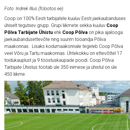
Foto: Indrek Illus (fclootos.ee)
Coop on 100% Eesti tarbijatele kuuluv Eesti jaekaubanduses
ühiselt tegutsev grupp. Grupi liikmete sekka kuuluv
Coop
Põlva Tarbijate Ühistu
ehk
Coop Põlva
on pika ajalooga
jaekaubandusettevõte ning suurim tööandja Põlva
maakonnas. Lisaks kodumaakonnale tegeleb Coop Põlva
veel Võru ja Tartu maakonnas. Ühtekokku on ettevõttel 17
toidukauplust ja 9 tööstuskaupade poodi. Coop Põlva
Tarbijate Ühistus töötab üle 350 inimese ja ühistul on üle
450 liikme.