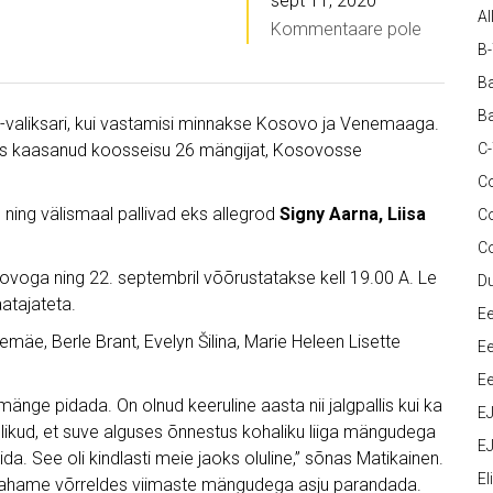
sept 11, 2020
Al
Kommentaare pole
B
Ba
Ba
M-valiksari, kui vastamisi minnakse Kosovo ja Venemaaga.
ks kaasanud koosseisu 26 mängijat, Kosovosse
C
Co
, ning välismaal pallivad eks allegrod
Signy Aarna, Liisa
C
C
sovoga ning 22. septembril võõrustatakse kell 19.00 A. Le
D
tajateta.
Ee
llemäe, Berle Brant, Evelyn Šilina, Marie Heleen Lisette
Ee
Ee
nge pidada. On olnud keeruline aasta nii jalgpallis kui ka
E
ulikud, et suve alguses õnnestus kohaliku liiga mängudega
EJ
. See oli kindlasti meie jaoks oluline,” sõnas Matikainen.
Eli
t. Tahame võrreldes viimaste mängudega asju parandada.