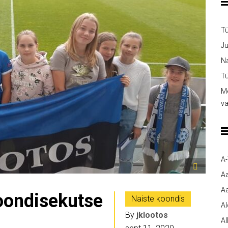
T
Ju
Na
Tü
Me
v
A
A
Aa
koondisekutse
Naiste koondis
A
By
jklootos
Al