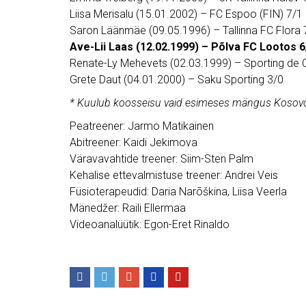
Liisa Merisalu (15.01.2002) – FC Espoo (FIN) 7/1
Saron Läänmäe (09.05.1996) – Tallinna FC Flora 
Ave-Lii Laas (12.02.1999) – Põlva FC Lootos 6
Renate-Ly Mehevets (02.03.1999) – Sporting de C
Grete Daut (04.01.2000) – Saku Sporting 3/0
* Kuulub koosseisu vaid esimeses mängus Kosov
Peatreener: Jarmo Matikainen
Abitreener: Kaidi Jekimova
Väravavahtide treener: Siim-Sten Palm
Kehalise ettevalmistuse treener: Andrei Veis
Füsioterapeudid: Daria Narõškina, Liisa Veerla
Mänedžer: Raili Ellermaa
Videoanalüütik: Egon-Eret Rinaldo