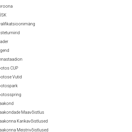
oroona
ÜSK
alifikatsioonimäng
steturniirid
ader
egend
nnastaadion
ootos CUP
otose Vutid
ootospark
ootosspring
aakond
aakondade Maavõistlus
aakonna Karikavõistlused
akonna Meistrivõistlused