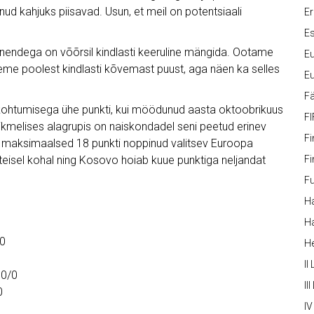
nud kahjuks piisavad. Usun, et meil on potentsiaali
Er
Es
ndega on võõrsil kindlasti keeruline mängida. Ootame
Eu
eme poolest kindlasti kõvemast puust, aga näen ka selles
Eu
Fä
a kohtumisega ühe punkti, kui möödunud aasta oktoobrikuus
FI
iikmelises alagrupis on naiskondadel seni peetud erinev
Fi
st maksimaalsed 18 punkti noppinud valitsev Euroopa
eisel kohal ning Kosovo hoiab kuue punktiga neljandat
Fi
Fu
Ha
Ha
/0
H
II
 0/0
III
0
IV