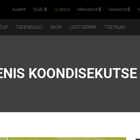
Avaleht
Klubi
Uudised
Meeskond
Naiskond
N
 CUP
TREENINGUD
SHOP
LOOTOSPARK
TOETAJAD
EENIS KOONDISEKUTSE