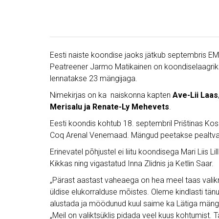
Eesti naiste koondise jaoks jätkub septembris E
Peatreener Jarmo Matikainen on koondiselaagri
lennatakse 23 mängijaga.
Nimekirjas on ka naiskonna kapten
Ave-Lii Laas
Merisalu ja Renate-Ly Mehevets
.
Eesti koondis kohtub 18. septembril Prištinas Ko
Coq Arenal Venemaad. Mängud peetakse pealtvaa
Erinevatel põhjustel ei liitu koondisega Mari Liis Li
Kikkas ning vigastatud Inna Zlidnis ja Ketlin Saar.
„Pärast aastast vaheaega on hea meel taas valikmä
üldise elukorralduse mõistes. Oleme kindlasti tän
alustada ja möödunud kuul saime ka Lätiga mängida
„Meil on valiktsüklis pidada veel kuus kohtumis