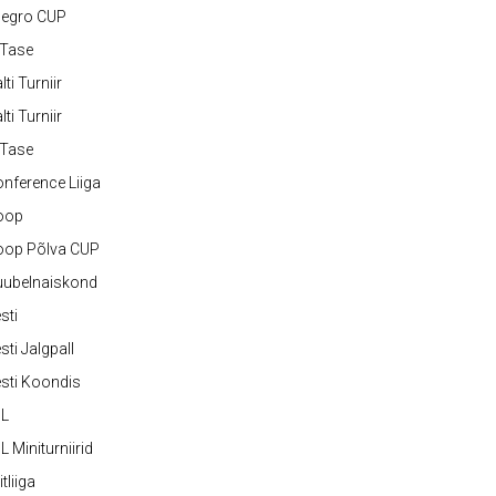
legro CUP
-Tase
lti Turniir
lti Turniir
-Tase
nference Liiga
oop
oop Põlva CUP
uubelnaiskond
sti
sti Jalgpall
sti Koondis
JL
L Miniturniirid
itliiga