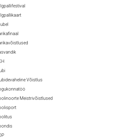
lgpallifestival
lgpallikaart
ubel
rikafinaal
rikavõistlused
asvandik
KH
ubi
ubidevaheline Võistlus
ogukonnatöö
olinoorte Meistrivõistlused
olisport
olitus
oondis
OP