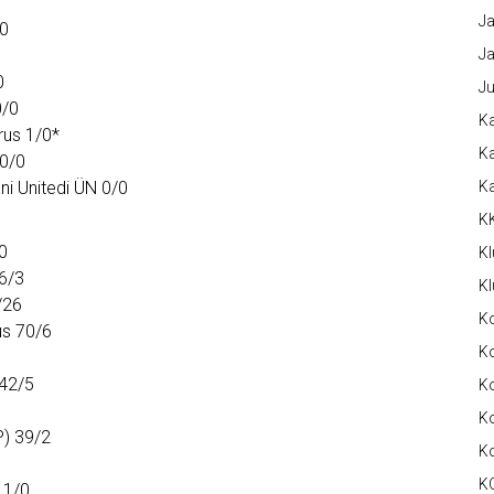
Ja
/0
Ja
0
Ju
0/0
Ka
rus 1/0*
Ka
 0/0
ni Unitedi ÜN 0/0
K
K
0
Kl
06/3
Kl
/26
K
us 70/6
Ko
 42/5
Ko
Ko
P) 39/2
K
K
11/0