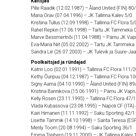
Kaitsjad
Pille Raadik (12.02.1987) – Åland United (FIN) 80
Maria Orav (07.04.1996) – JK Tallinna Kalev 5/0
Kristiina Tullus (12.09.1998) – Tallinna FC Flora 5/
Rahel Repkin (17.06.1998) – Tartu JK Tammeka 
Marve Bessmertnõi (11.04.1988) – Pärnu JK Vap
Eva-Maria Niit (05.02.2002) – Tartu JK Tammeka
Sandra Liir (26.07.2003) – JK Tulevik ja Suure-Jaa
Poolkaitsjad ja ründajad
Katrin Loo (02.01.1991) – Tallinna FC Flora 111/2
Kethy Õunpuu (04.12.1987) – Tallinna FC Flora 1
Signy Aarna (04.10.1990) – Åland United (FIN) 89
Kristina Bannikova (15.06.1991) – Pärnu JK Vapr
Kelly Rosen (23.11.1995) – Tallinna FC Flora 47/1
Vlada Kubassova (23.08.1995) – Napoli CF (ITA)
Kairi Himanen (11.11.1992) – Saku Sporting 42/1
Lisette Tammik (14.10.1998) – Santa Teresa (ES
Merily Toom (20.08.1994) – Saku Sporting 36/1
Emma Treiberg (19.11.2000) – JK Tallinna Kalev 