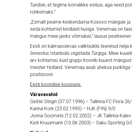
Tundsin, et tegime korralikke esitusi, aga need pol
rohkemaks.”
„Esmalt peame keskenduma Kosovo mängule ja ne
seda kohtumist kindlasti huviga. Venemaa on tas
mängus meie jaoks võimalusi,” lausus peatreener.
Eesti on käimasolevas valiktsüklis teeninud nelj
õnnestus Istanbulis viigistada Türgiga. Meie kuuel
arv kohtumisi, kuid gruppi troonib kuuest mängu
meister Holland. Venemaa asub üheksa punktiga t
positsiooni.
Eesti koondise koosseis:
Väravavahid
Getriin Strigin (07.07.1996) – Tallinna FC Flora 26
Karina Kork (23.02.1995) – HJK (FIN) 9/0
Jonna Soomets (12.02.2002) – JK Tallinna Kalev
Keiti Kruusmann (10.06.2003) – Saku Sporting 0/