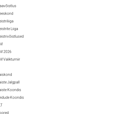
aavõistlus
eeskond
istriliiga
istrite Liiga
istrivõistlused
M
M 2026
 Valikturniir
aiskond
iste Jalgpall
iste Koondis
eidude Koondis
LT
oored