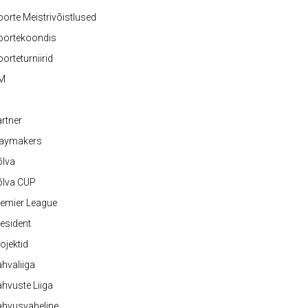
orte Meistrivõistlused
oortekoondis
orteturniirid
M
rtner
laymakers
õlva
õlva CUP
emier League
esident
ojektid
hvaliiga
hvuste Liiga
ahvusvaheline