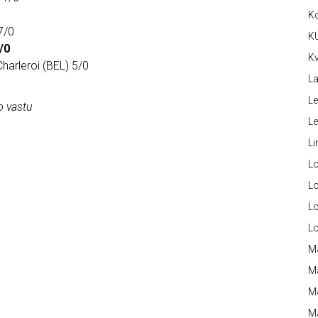
K
7/0
K
/0
Kv
harleroi (BEL) 5/0
La
Le
o vastu
L
Li
L
Lo
L
L
M
M
M
Ma