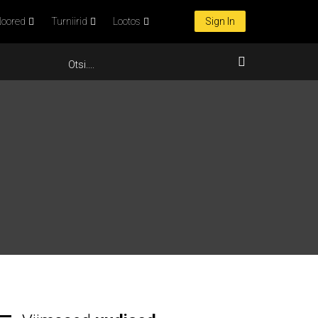
oored
Turniirid
Lootos
Sign In