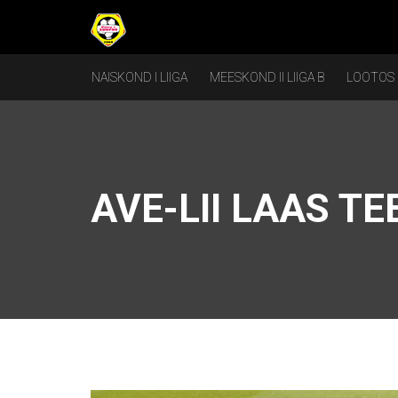
NAISKOND I LIIGA
MEESKOND II LIIGA B
LOOTOS
AVE-LII LAAS T