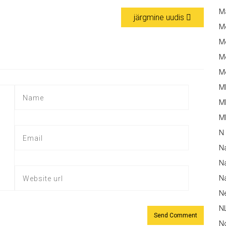
M
järgmine uudis
M
Me
Me
Me
M
M
MM
N
N
Na
Na
N
N
N