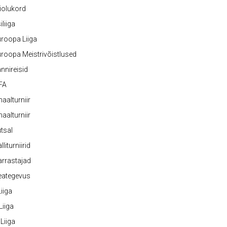
iolukord
iliiga
roopa Liiga
roopa Meistrivõistlused
nnireisid
FA
naalturniir
naalturniir
tsal
lliturniirid
rrastajad
eategevus
 Liiga
 Liiga
 Liiga