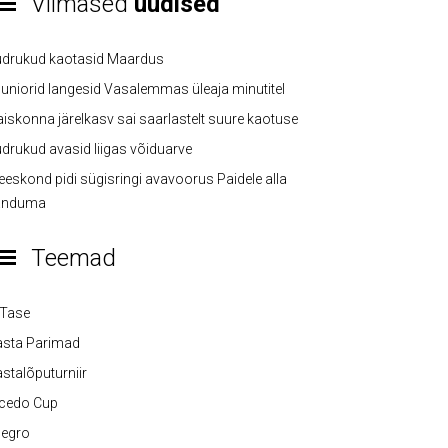
Viimased
uudised
üdrukud kaotasid Maardus
uniorid langesid Vasalemmas üleaja minutitel
iskonna järelkasv sai saarlastelt suure kaotuse
drukud avasid liigas võiduarve
eskond pidi sügisringi avavoorus Paidele alla
anduma
Teemad
-Tase
asta Parimad
stalõputurniir
lcedo Cup
legro