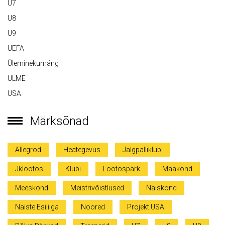
U7
U8
U9
UEFA
Üleminekumäng
ULME
USA
Märksõnad
Allegrod
Heategevus
Jalgpalliklubi
Jklootos
Klubi
Lootospark
Maakond
Meeskond
Meistrivõistlused
Naiskond
Naiste Esiliiga
Noored
Projekt USA