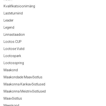
Kvalifikatsioonimäng
Lasteturniirid
Leader
Legend
Linnastaadion
Lootos CUP
Lootose Vutid
Lootospark
Lootosspring
Maakond
Maakondade Maavõistlus
Maakonna Karikavõistlused
Maakonna Meistrivõistlused
Maavõistlus
Meeskond