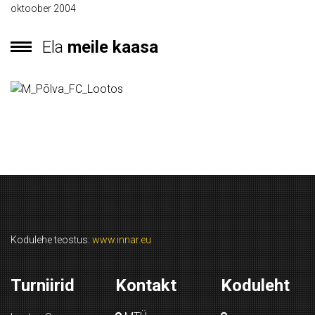
oktoober 2004
Ela
meile kaasa
Kodulehe teostus:
www.innar.eu
Turniirid
Kontakt
Koduleht