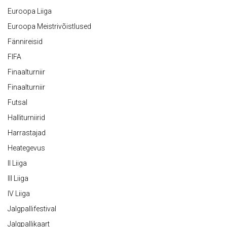
Euroopa Liiga
Euroopa Meistrivõistlused
Fännireisid
FIFA
Finaalturniir
Finaalturniir
Futsal
Halliturniirid
Harrastajad
Heategevus
II Liiga
III Liiga
IV Liiga
Jalgpallifestival
Jalgpallikaart