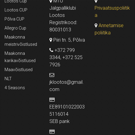
MTÜ
Lootos Cup
Jalgpalliklubi
Privaatsuspoliitik
Lootos CUP
Lootos
a
Põlva CUP
Registrikood:
Annetamise
Allegro Cup
80031013
poliitika
Maakonna
Piiri tn. 5, Põlva
meistrivõistlused
+372 799
Maakonna
3344, +372 525
karikavõistlused
7926
Maavõistlused
NLT
jklootos@gmail.
4 Seasons
com
EE89101022003
5116014
SEB pank