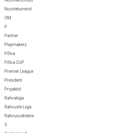
Noortekoondis
Noorteturniirid
OM
P
Partner
Playmakers
Põlva
Põlva CUP
Premier League
President
Projektid
Rahvaliiga
Rahvuste Liiga
Rahvusvaheline
S