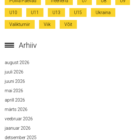
Põlva Päevad
Treenerid
U7
U8
U9
U10
U11
U13
U15
Ukraina
Valikturniir
Viik
Võit
Arhiiv
august 2026
juuli 2026
juuni 2026
mai 2026
aprill 2026
märts 2026
veebruar 2026
jaanuar 2026
detsember 2025