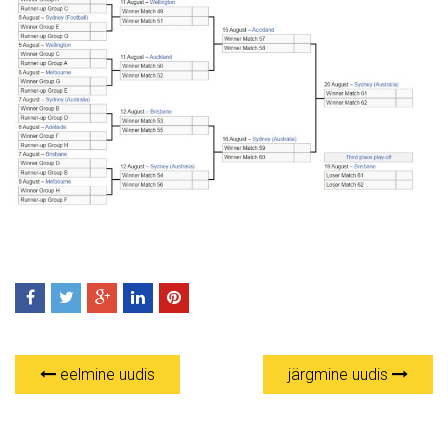
eelmine uudis
järgmine uudis