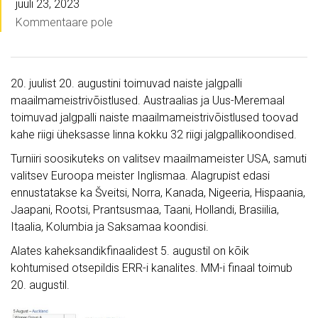
juuli 23, 2023
Kommentaare pole
20. juulist 20. augustini toimuvad naiste jalgpalli
maailmameistrivõistlused. Austraalias ja Uus-Meremaal
toimuvad jalgpalli naiste maailmameistrivõistlused toovad
kahe riigi üheksasse linna kokku 32 riigi jalgpallikoondised.
Turniiri soosikuteks on valitsev maailmameister USA, samuti
valitsev Euroopa meister Inglismaa. Alagrupist edasi
ennustatakse ka Šveitsi, Norra, Kanada, Nigeeria, Hispaania,
Jaapani, Rootsi, Prantsusmaa, Taani, Hollandi, Brasiilia,
Itaalia, Kolumbia ja Saksamaa koondisi.
Alates kaheksandikfinaalidest 5. augustil on kõik
kohtumised otsepildis ERR-i kanalites. MM-i finaal toimub
20. augustil.