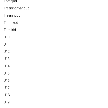
Toetajad
Treeningmängud
Treeningud
Tüdrukud
Turniirid
U10
U11
U12
U13
U14
U15
U16
U17
U18
U19