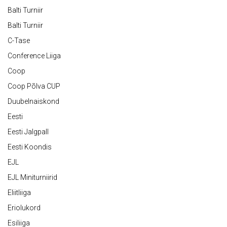
Balti Turniir
Balti Turniir
C-Tase
Conference Liiga
Coop
Coop Põlva CUP
Duubelnaiskond
Eesti
Eesti Jalgpall
Eesti Koondis
EJL
EJL Miniturniirid
Eliitliiga
Eriolukord
Esiliiga