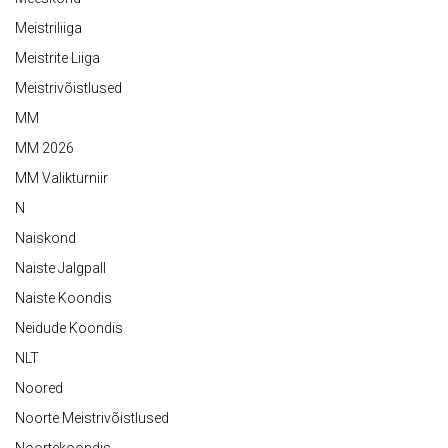
Meistriliiga
Meistrite Liiga
Meistrivõistlused
MM
MM 2026
MM Valikturniir
N
Naiskond
Naiste Jalgpall
Naiste Koondis
Neidude Koondis
NLT
Noored
Noorte Meistrivõistlused