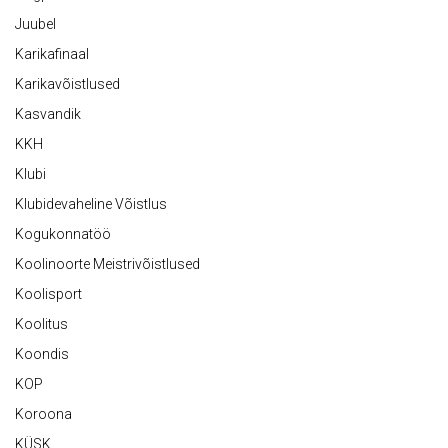
Juubel
Karikafinaal
Karikavõistlused
Kasvandik
KKH
Klubi
Klubidevaheline Võistlus
Kogukonnatöö
Koolinoorte Meistrivõistlused
Koolisport
Koolitus
Koondis
KOP
Koroona
KÜSK