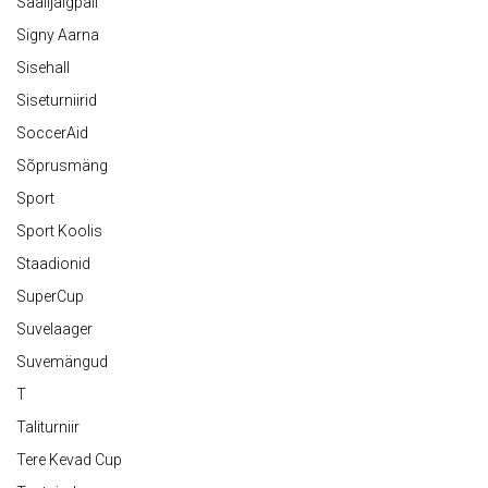
Saalijalgpall
Signy Aarna
Sisehall
Siseturniirid
SoccerAid
Sõprusmäng
Sport
Sport Koolis
Staadionid
SuperCup
Suvelaager
Suvemängud
T
Taliturniir
Tere Kevad Cup