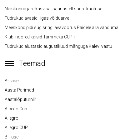
Naiskonna järelkasv sai saarlastelt suure kaotuse
Tüdrukud avasid liigas võiduarve
Meeskond pidi sügisringi avavoorus Paidele alla vanduma
Klubi noored käisid Tammeka CUP-il
Tüdrukud alustasid augustikuud mänguga Kalevi vastu
Teemad
A-Tase
Aasta Parimad
Aastalõputurniir
Alcedo Cup
Allegro
Allegro CUP
B-Tase