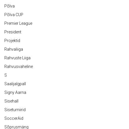
Põlva
Põlva CUP
Premier League
President
Projektid
Rahvaliiga
Rahvuste Liiga
Rahvusvaheline
S
Saalijalgpall
Signy Aarna
Sisehall
Siseturniirid
SoccerAid
Sõprusmäng