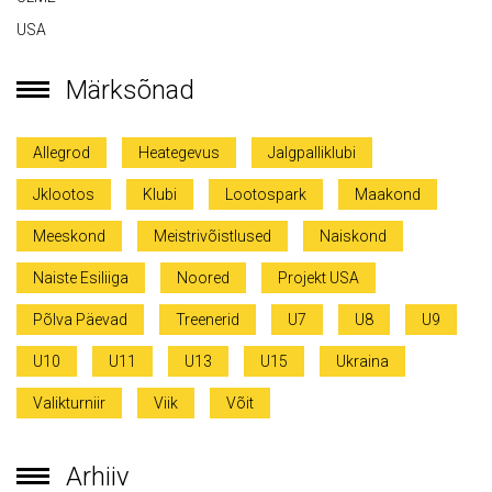
USA
Märksõnad
Allegrod
Heategevus
Jalgpalliklubi
Jklootos
Klubi
Lootospark
Maakond
Meeskond
Meistrivõistlused
Naiskond
Naiste Esiliiga
Noored
Projekt USA
Põlva Päevad
Treenerid
U7
U8
U9
U10
U11
U13
U15
Ukraina
Valikturniir
Viik
Võit
Arhiiv