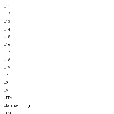
U11
U12
U13
U14
U15
U16
U17
U18
U19
U7
U8
U9
UEFA
Üleminekumäng
ULME