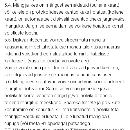
5.4. Mängija, kes on mängust eemaldatud (punane kaart)
või kellele on protokollidesse kantud kaks hoiatust (kollane
kaart), on automaatselt diskvalifitseeritud üheks järgnevaks
mänguks. Järgmise eemaldamise või kahe hoiatuse korral
võistluste lõpuni.
5.5. Diskvalifitseeritud või registreerimata mängija
kaasamängimisel tühistatakse mängu tulemus ja määrusi
rikkunud võistkond eemaldatakse turniirilt. Tabelisse
kantakse -: (vastase löödud väravate arv).
Vastasvõistkonna poolt löödud väravad jäävad kehtima,
samuti jäävad jõusse kõik mängus saadud karistused.
5.6. Mängudes kasutavad võistkonnad võistkonna ankeedil
märgitud põhivormi. Sama värvi mängusärkide ja/või
põlvikute korral vahetab särgid ja/või põlvikud tabelis
teisena märgitud meeskond. Säärekaitsmete ja põlvikute
kasutamine on kohustuslik. Ilma kaitsmete ja põlvikuteta
mängijat väljakule ei lubata. Ei ole lubatud mängida 6
nupuga (või metall-nuppudega) putsadega.