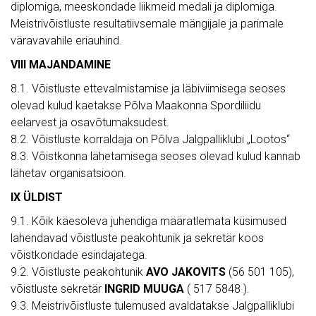
diplomiga, meeskondade liikmeid medali ja diplomiga.
Meistrivõistluste resultatiivsemale mängijale ja parimale
väravavahile eriauhind.
VIII MAJANDAMINE
8.1. Võistluste ettevalmistamise ja läbiviimisega seoses
olevad kulud kaetakse Põlva Maakonna Spordiliidu
eelarvest ja osavõtumaksudest.
8.2. Võistluste korraldaja on Põlva Jalgpalliklubi „Lootos“
8.3. Võistkonna lähetamisega seoses olevad kulud kannab
lähetav organisatsioon.
IX ÜLDIST
9.1. Kõik käesoleva juhendiga määratlemata küsimused
lahendavad võistluste peakohtunik ja sekretär koos
võistkondade esindajatega.
9.2. Võistluste peakohtunik
AVO JAKOVITS
(56 501 105),
võistluste sekretär
INGRID MUUGA
( 517 5848 ).
9.3. Meistrivõistluste tulemused avaldatakse Jalgpalliklubi