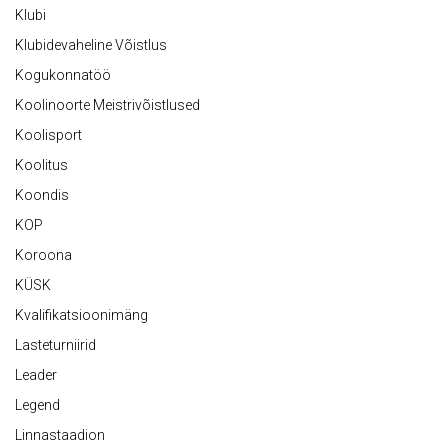
Klubi
Klubidevaheline Võistlus
Kogukonnatöö
Koolinoorte Meistrivõistlused
Koolisport
Koolitus
Koondis
KOP
Koroona
KÜSK
Kvalifikatsioonimäng
Lasteturniirid
Leader
Legend
Linnastaadion