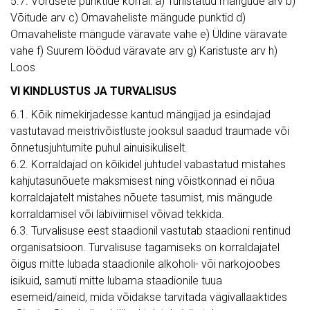
5.7. Võrdsete punktide korral: a) Tühistatud mängude arv b)
Võitude arv c) Omavaheliste mängude punktid d)
Omavaheliste mängude väravate vahe e) Üldine väravate
vahe f) Suurem löödud väravate arv g) Karistuste arv h)
Loos
VI KINDLUSTUS JA TURVALISUS
6.1. Kõik nimekirjadesse kantud mängijad ja esindajad
vastutavad meistrivõistluste jooksul saadud traumade või
õnnetusjuhtumite puhul ainuisikuliselt.
6.2. Korraldajad on kõikidel juhtudel vabastatud mistahes
kahjutasunõuete maksmisest ning võistkonnad ei nõua
korraldajatelt mistahes nõuete tasumist, mis mängude
korraldamisel või läbiviimisel võivad tekkida.
6.3. Turvalisuse eest staadionil vastutab staadioni rentinud
organisatsioon. Turvalisuse tagamiseks on korraldajatel
õigus mitte lubada staadionile alkoholi- või narkojoobes
isikuid, samuti mitte lubama staadionile tuua
esemeid/aineid, mida võidakse tarvitada vägivallaaktides