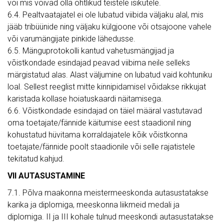
või mis võivad olla ohtlikud teistele isikutele.
6.4. Pealtvaatajatel ei ole lubatud viibida väljaku alal, mis
jääb tribüünide ning väljaku külgjoone või otsajoone vahele
või varumängijate pinkide lähedusse.
6.5. Mänguprotokolli kantud vahetusmängijad ja
võistkondade esindajad peavad viibima neile selleks
märgistatud alas. Alast väljumine on lubatud vaid kohtuniku
loal. Sellest reeglist mitte kinnipidamisel võidakse rikkujat
karistada kollase hoiatuskaardi näitamisega.
6.6. Võistkondade esindajad on täiel määral vastutavad
oma toetajate/fännide käitumise eest staadionil ning
kohustatud hüvitama korraldajatele kõik võistkonna
toetajate/fännide poolt staadionile või selle rajatistele
tekitatud kahjud.
VII AUTASUSTAMINE
7.1. Põlva maakonna meistermeeskonda autasustatakse
karika ja diplomiga, meeskonna liikmeid medali ja
diplomiga. II ja III kohale tulnud meeskondi autasustatakse