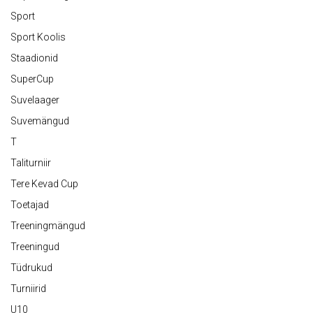
Sport
Sport Koolis
Staadionid
SuperCup
Suvelaager
Suvemängud
T
Taliturniir
Tere Kevad Cup
Toetajad
Treeningmängud
Treeningud
Tüdrukud
Turniirid
U10