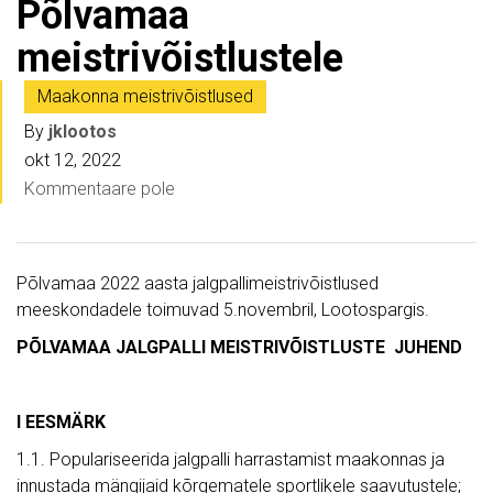
Põlvamaa
meistrivõistlustele
Maakonna meistrivõistlused
By
jklootos
okt 12, 2022
Kommentaare pole
Põlvamaa 2022 aasta jalgpallimeistrivõistlused
meeskondadele toimuvad 5.novembril, Lootospargis.
PÕLVAMAA JALGPALLI MEISTRIVÕISTLUSTE JUHEND
I EESMÄRK
1.1. Populariseerida jalgpalli harrastamist maakonnas ja
innustada mängijaid kõrgematele sportlikele saavutustele;