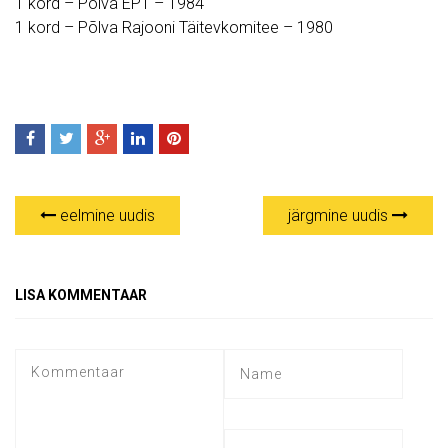
1 kord – Põlva EPT – 1984
1 kord – Põlva Rajooni Täitevkomitee – 1980
eelmine uudis
järgmine uudis
LISA KOMMENTAAR