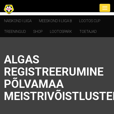
NAISKOND I LIIGA
MEESKOND II LIIGA B
LOOTOS CUP
TREENINGUD
SHOP
LOOTOSPARK
TOETAJAD
ALGAS
REGISTREERUMINE
PÕLVAMAA
MEISTRIVÕISTLUSTE