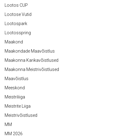
Lootos CUP
Lootose Vutid
Lootospark
Lootosspring
Maakond
Maakondade Maavõistlus
Maakonna Karikavõistlused
Maakonna Meistrivõistlused
Maavõistlus
Meeskond
Meistriliiga
Meistrite Liiga
Meistrivõistlused
MM
MM 2026