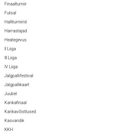
Finaalturniir
Futsal
Halliturniirid
Harrastajad
Heategevus
II Liiga
III Liiga
IV Liiga
Jalgpallifestival
Jalgpallikaart
Juubel
Karikafinaal
Karikavõistlused
Kasvandik
KKH