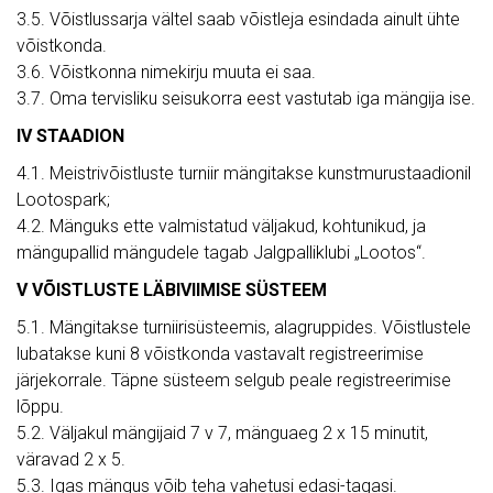
3.5. Võistlussarja vältel saab võistleja esindada ainult ühte
võistkonda.
3.6. Võistkonna nimekirju muuta ei saa.
3.7. Oma tervisliku seisukorra eest vastutab iga mängija ise.
IV STAADION
4.1. Meistrivõistluste turniir mängitakse kunstmurustaadionil
Lootospark;
4.2. Mänguks ette valmistatud väljakud, kohtunikud, ja
mängupallid mängudele tagab Jalgpalliklubi „Lootos“.
V VÕISTLUSTE LÄBIVIIMISE SÜSTEEM
5.1. Mängitakse turniirisüsteemis, alagruppides. Võistlustele
lubatakse kuni 8 võistkonda vastavalt registreerimise
järjekorrale. Täpne süsteem selgub peale registreerimise
lõppu.
5.2. Väljakul mängijaid 7 v 7, mänguaeg 2 x 15 minutit,
väravad 2 x 5.
5.3. Igas mängus võib teha vahetusi edasi-tagasi.