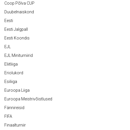
Coop Põlva CUP
Duubelnaiskond
Eesti
Eesti Jalgpall
Eesti Koondis
EJL
EJL Miniturniirid
Eliitliiga
Eriolukord
Esiliiga
Euroopa Liiga
Euroopa Meistrivõistlused
Fännireisid
FIFA
Finaalturniir