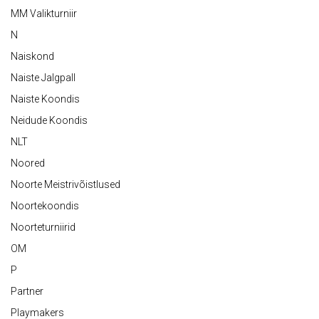
MM Valikturniir
N
Naiskond
Naiste Jalgpall
Naiste Koondis
Neidude Koondis
NLT
Noored
Noorte Meistrivõistlused
Noortekoondis
Noorteturniirid
OM
P
Partner
Playmakers