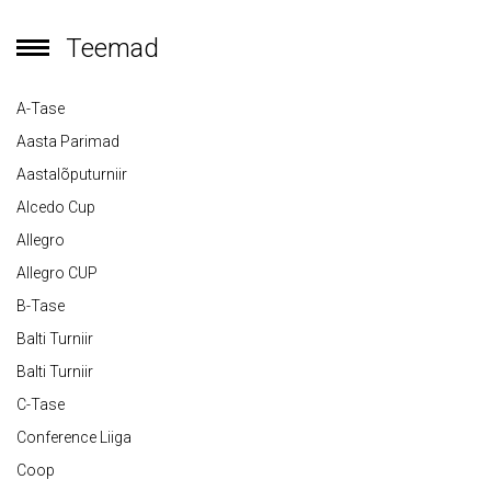
Teemad
A-Tase
Aasta Parimad
Aastalõputurniir
Alcedo Cup
Allegro
Allegro CUP
B-Tase
Balti Turniir
Balti Turniir
C-Tase
Conference Liiga
Coop