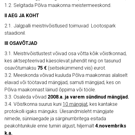
1.2. Selgitada Põlva maakonna meistermeeskond.
II AEG JA KOHT
2.1. Jalgpalli meistrivõistlused toimuvad Lootospark
staadionil.
III OSAVÕTJAD
3.1. Meistrivõistlustest võivad osa võtta kõik võistkonnad,
kes aktsepteerivad käesolevat juhendit ning on tasunud
osavõtumaksu
75 €
(seitsekümmend viis) eurot.
3.2. Meeskonda võivad kuuluda Põlva maakonnas alaliselt
elavad või töötavad mängijad, samuti mängijad, kes on
Põlva maakonnast läinud õppima või tööle.
3.3. Osaleda võivad
2008.a. ja varem sündinud mängijad.
3.4. Võistkonna suurus kuni
10 mängijat
, kes kantakse
protokolli igaks mänguks. Ülesandmisleht mängijate
nimede, sünniaegade ja särginumbritega esitada
peakohtunikule enne turniiri algust, hiljemalt
4.novembriks
k.a.