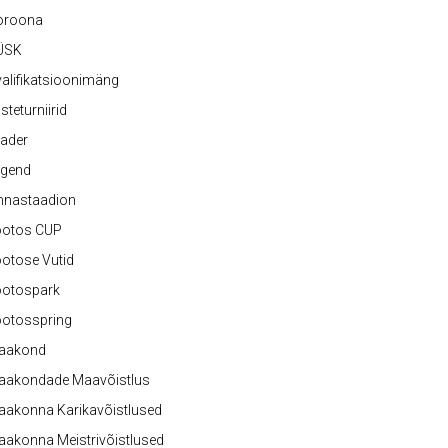
oroona
ÜSK
alifikatsioonimäng
steturniirid
ader
egend
nnastaadion
ootos CUP
otose Vutid
ootospark
ootosspring
aakond
aakondade Maavõistlus
aakonna Karikavõistlused
akonna Meistrivõistlused