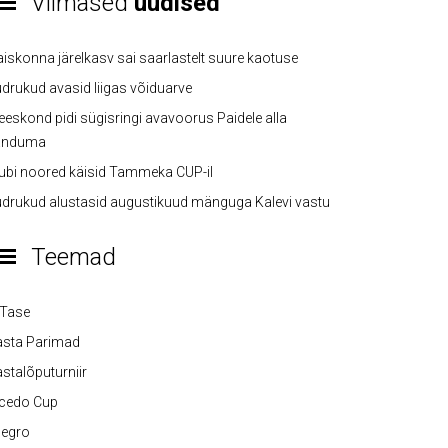
Viimased
uudised
iskonna järelkasv sai saarlastelt suure kaotuse
drukud avasid liigas võiduarve
eskond pidi sügisringi avavoorus Paidele alla
anduma
ubi noored käisid Tammeka CUP-il
drukud alustasid augustikuud mänguga Kalevi vastu
Teemad
-Tase
asta Parimad
stalõputurniir
lcedo Cup
legro