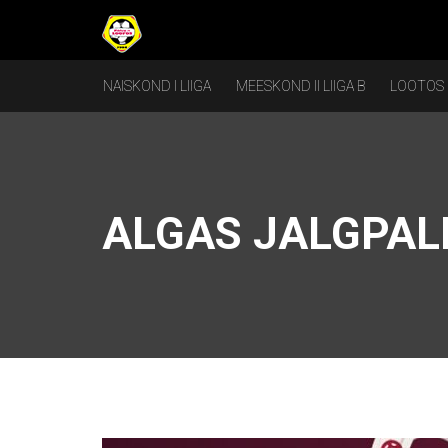
NAISKOND I LIIGA
MEESKOND II LIIGA B
LOOTOS
ALGAS JALGPAL