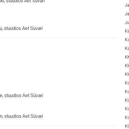
i, stuudios Aet Süvari
Ja
Ja
Ju
, stuudios Aet Süvari
Ka
Ka
K
K
Kl
v
Kl
K
Ko
e, stuudios Aet Süvari
Ko
Ko
, stuudios Aet Süvari
K
K