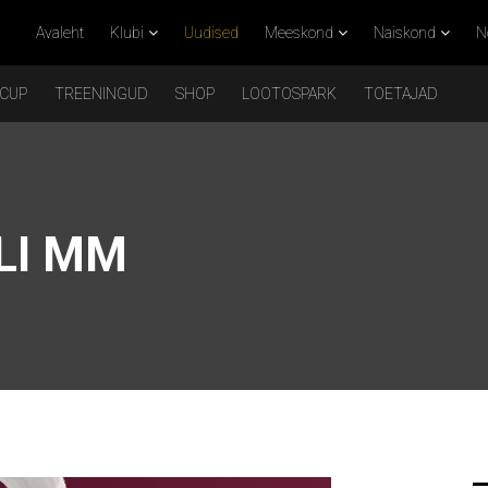
Avaleht
Klubi
Uudised
Meeskond
Naiskond
N
 CUP
TREENINGUD
SHOP
LOOTOSPARK
TOETAJAD
LI MM