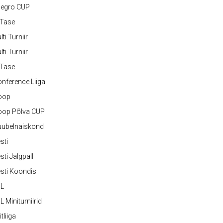
legro CUP
-Tase
lti Turniir
lti Turniir
-Tase
nference Liiga
oop
oop Põlva CUP
uubelnaiskond
sti
sti Jalgpall
sti Koondis
JL
L Miniturniirid
itliiga