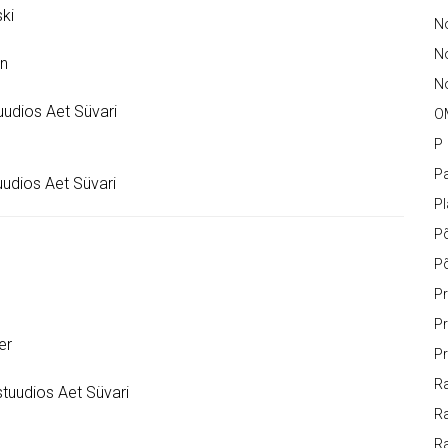
ki
No
N
on
No
uudios Aet Süvari
O
P
Pa
uudios Aet Süvari
P
P
P
Pr
Pr
er
Pr
Ra
tuudios Aet Süvari
Ra
R