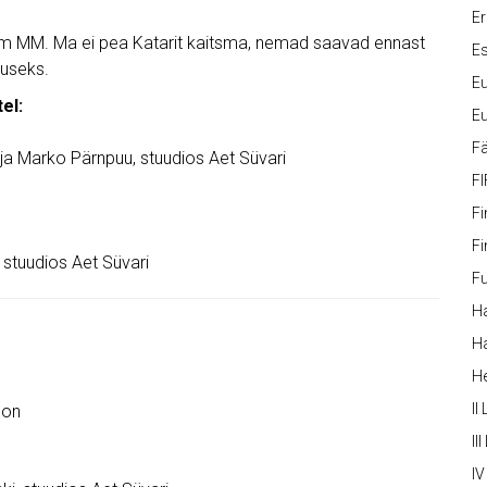
Er
arim MM. Ma ei pea Katarit kaitsma, nemad saavad ennast
Es
etuseks.
Eu
tel:
Eu
Fä
a Marko Pärnpuu, stuudios Aet Süvari
FI
Fi
Fi
stuudios Aet Süvari
Fu
Ha
Ha
H
II
son
III
IV