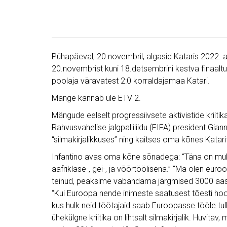
Pühapäeval, 20.novembril, algasid Kataris 2022. a
20.novembrist kuni 18.detsembrini kestva finaalt
poolaja väravatest 2:0 korraldajamaa Katari.
Mänge kannab üle ETV 2.
Mängude eelselt progressiivsete aktivistide kriitik
Rahvusvahelise jalgpalliliidu (FIFA) president Gian
“silmakirjalikkuses” ning kaitses oma kõnes Katarit 
Infantino avas oma kõne sõnadega: “Täna on mul 
aafriklase-, gei-, ja võõrtöölisena.” “Ma olen eu
teinud, peaksime vabandama järgmised 3000 aasta
“Kui Euroopa nende inimeste saatusest tõesti hool
kus hulk neid töötajaid saab Euroopasse tööle tulla
ühekülgne kriitika on lihtsalt silmakirjalik. Huvita