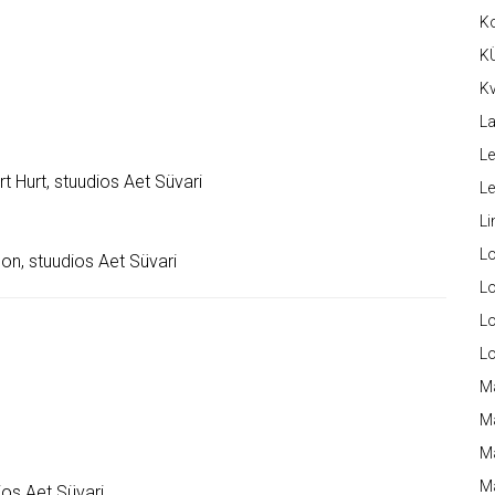
K
K
Kv
La
Le
Hurt, stuudios Aet Süvari
L
Li
L
n, stuudios Aet Süvari
Lo
L
L
M
M
M
Ma
ios Aet Süvari