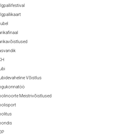
lgpallifestival
lgpallikaart
ubel
rikafinaal
rikavõistlused
asvandik
KH
ubi
ubidevaheline Võistlus
ogukonnatöö
olinoorte Meistrivõistlused
olisport
olitus
oondis
OP