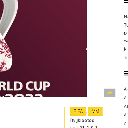
Na
Tü
Me
v
Kl
Tü
A
A
Aa
FIFA
,
MM
A
By
jklootos
Al
nov. 21, 2022