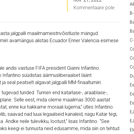
Al
Kommentaare pole
B
Ba
Ba
asta jalgpalli maailmameistrivõistluste mängud.
urniiri avamängus alistas Ecuador Enner Valencia esimese
C
Co
C
C
ale andis vastuse FIFA president Gianni Infantino.
ni Infantino süüdistas äärmusliberaalset läänt
D
ja seal peatselt algavat jalgpalli MM-finaalturniiri.
Ee
tugevad tunded. Tunnen end katarlase-, araablase-,
Ee
rooplane. Selle eest, mida oleme maailmas 3000 aastat
Ee
t, enne kui hakkame moraali lugema,” ütles Infantino.
E
ib, saavad nad luua legaalseid kanaleid, nagu Katar tegi,
. Andke neile tulevikku, lootust,” lisas Infantino. “See
EJ
v, miks keegi ei tunnusta neid edusamme, mida siin on tehtud
Eli