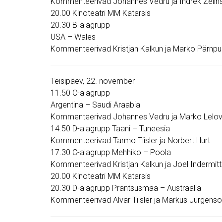
Kommenteerivad Johannes Vedru ja Indrek Zelinsk
20.00 Kinoteatri MM Katarsis
20.30 B-alagrupp
USA – Wales
Kommenteerivad Kristjan Kalkun ja Marko Pärnpuu
Teisipäev, 22. november
11.50 C-alagrupp
Argentina – Saudi Araabia
Kommenteerivad Johannes Vedru ja Marko Lelo
14.50 D-alagrupp Taani – Tuneesia
Kommenteerivad Tarmo Tiisler ja Norbert Hurt
17.30 C-alagrupp Mehhiko – Poola
Kommenteerivad Kristjan Kalkun ja Joel Indermitt
20.00 Kinoteatri MM Katarsis
20.30 D-alagrupp Prantsusmaa – Austraalia
Kommenteerivad Alvar Tiisler ja Markus Jürgenson