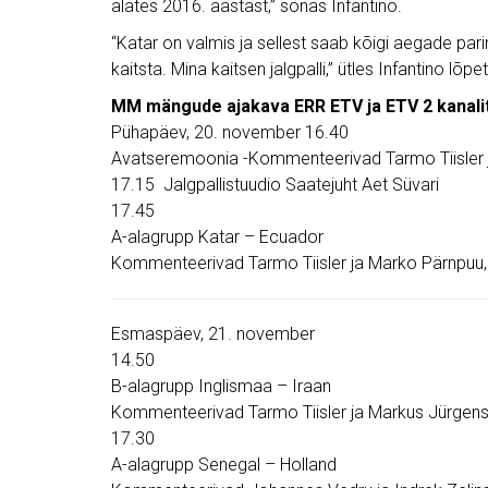
alates 2016. aastast,” sõnas Infantino.
“Katar on valmis ja sellest saab kõigi aegade p
kaitsta. Mina kaitsen jalgpalli,” ütles Infantino lõp
MM mängude ajakava ERR ETV ja ETV 2 kanali
Pühapäev, 20. november 16.40
Avatseremoonia -Kommenteerivad Tarmo Tiisler j
17.15 Jalgpallistuudio Saatejuht Aet Süvari
17.45
A-alagrupp Katar – Ecuador
Kommenteerivad Tarmo Tiisler ja Marko Pärnpuu, 
Esmaspäev, 21. november
14.50
B-alagrupp Inglismaa – Iraan
Kommenteerivad Tarmo Tiisler ja Markus Jürgen
17.30
A-alagrupp Senegal – Holland