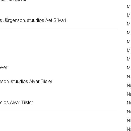
M
M
Jürgenson, stuudios Aet Süvari
Me
Me
Me
M
M
ever
MM
N
on, stuudios Alvar Tiisler
N
Na
ios Alvar Tiisler
Na
N
N
N