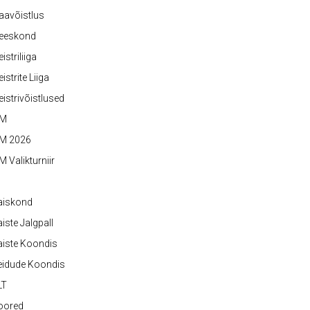
aavõistlus
eeskond
istriliiga
istrite Liiga
istrivõistlused
M
M 2026
 Valikturniir
aiskond
iste Jalgpall
iste Koondis
eidude Koondis
LT
oored