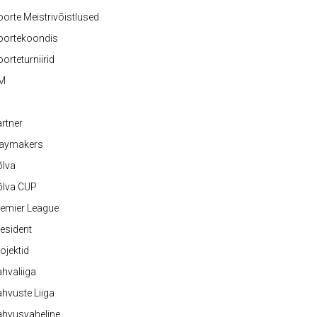
orte Meistrivõistlused
oortekoondis
orteturniirid
M
rtner
laymakers
õlva
õlva CUP
emier League
esident
ojektid
hvaliiga
hvuste Liiga
ahvusvaheline