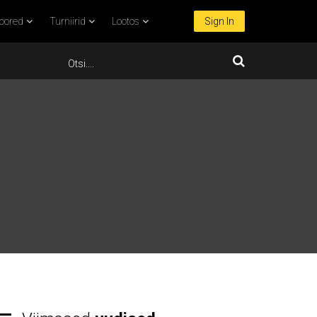
oored
Turniirid
Lootos
Sign In