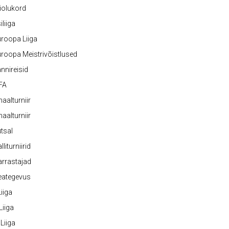
iolukord
iliiga
roopa Liiga
roopa Meistrivõistlused
nnireisid
FA
naalturniir
naalturniir
tsal
lliturniirid
rrastajad
eategevus
 Liiga
 Liiga
 Liiga