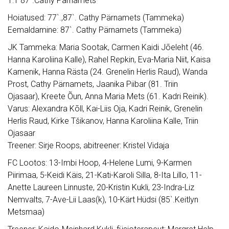
1:1 87`.Cathy Pärnamets
Hoiatused: 77`.,87`. Cathy Pärnamets (Tammeka)
Eemaldamine: 87`. Cathy Pärnamets (Tammeka)
JK Tammeka: Maria Sootak, Carmen Kaidi Jõeleht (46.
Hanna Karoliina Kalle), Rahel Repkin, Eva-Maria Niit, Kaisa
Kamenik, Hanna Rästa (24. Grenelin Herlis Raud), Wanda
Prost, Cathy Pärnamets, Jaanika Piibar (81. Triin
Ojasaar), Kreete Õun, Anna Maria Mets (61. Kadri Reinik).
Varus: Alexandra Kõll, Kai-Liis Oja, Kadri Reinik, Grenelin
Herlis Raud, Kirke Tšikanov, Hanna Karoliina Kalle, Triin
Ojasaar
Treener: Sirje Roops, abitreener: Kristel Vidaja
FC Lootos: 13-Imbi Hoop, 4-Helene Lumi, 9-Karmen
Piirimaa, 5-Keidi Käis, 21-Kati-Karoli Silla, 8-Ita Lillo, 11-
Anette Laureen Linnuste, 20-Kristin Kukli, 23-Indra-Liz
Nemvalts, 7-Ave-Lii Laas(k), 10-Kärt Hüdsi (85`.Keitlyn
Metsmaa)