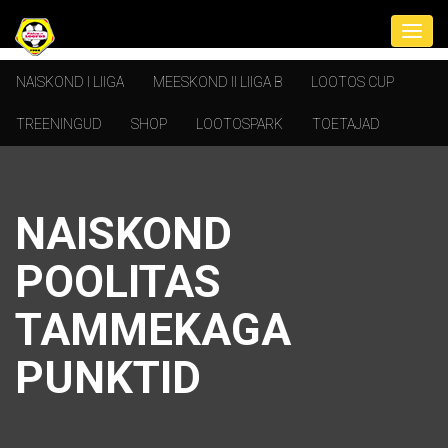
NAISKOND I LIIGA
MEESKOND II LIIGA B
LOOTOS CUP
TREENINGUD
SHOP
LOOTOSPARK
TOETAJAD
NAISKOND
POOLITAS
TAMMEKAGA
PUNKTID