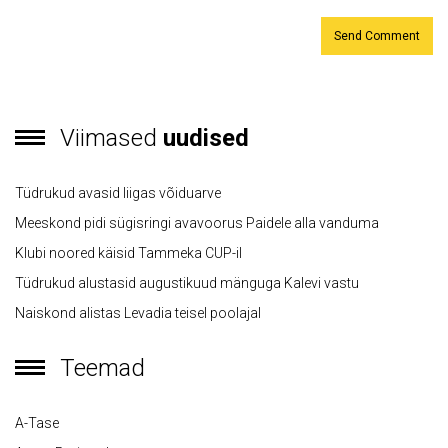
Viimased
uudised
Tüdrukud avasid liigas võiduarve
Meeskond pidi sügisringi avavoorus Paidele alla vanduma
Klubi noored käisid Tammeka CUP-il
Tüdrukud alustasid augustikuud mänguga Kalevi vastu
Naiskond alistas Levadia teisel poolajal
Teemad
A-Tase