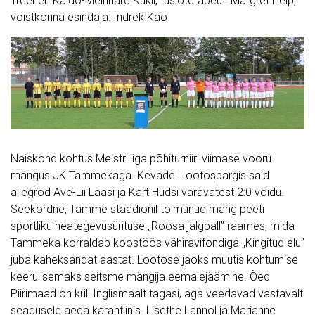
Treener: Kaido-Meinhard Kukli, füsioterapeut: Margret Help,
võistkonna esindaja: Indrek Käo
Naiskond kohtus Meistriliiga põhiturniiri viimase vooru
mängus JK Tammekaga. Kevadel Lootospargis said
allegrod Ave-Lii Laasi ja Kärt Hüdsi väravatest 2:0 võidu.
Seekordne, Tamme staadionil toimunud mäng peeti
sportliku heategevusürituse „Roosa jalgpall” raames, mida
Tammeka korraldab koostöös vähiravifondiga „Kingitud elu”
juba kaheksandat aastat. Lootose jaoks muutis kohtumise
keerulisemaks seitsme mängija eemalejäämine. Õed
Piirimaad on küll Inglismaalt tagasi, aga veedavad vastavalt
seadusele aega karantiinis. Lisethe Lannol ja Marianne