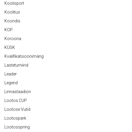
Koolisport
Koolitus
Koondis
KOP
Koroona
KÜSK
Kvalifikatsioonimäng
Lasteturniirid
Leader
Legend
Linnastaadion
Lootos CUP
Lootose Vutid
Lootospark
Lootosspring