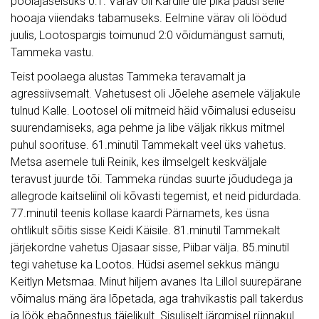
poolajaseisuks 0:1. Värav oli Kärdile üle pika pausi selle
hooaja viiendaks tabamuseks. Eelmine värav oli löödud
juulis, Lootospargis toimunud 2:0 võidumängust samuti,
Tammeka vastu.
Teist poolaega alustas Tammeka teravamalt ja
agressiivsemalt. Vahetusest oli Jõelehe asemele väljakule
tulnud Kalle. Lootosel oli mitmeid häid võimalusi eduseisu
suurendamiseks, aga pehme ja libe väljak rikkus mitmel
puhul soorituse. 61.minutil Tammekalt veel üks vahetus.
Metsa asemele tuli Reinik, kes ilmselgelt keskväljale
teravust juurde tõi. Tammeka ründas suurte jõududega ja
allegrode kaitseliinil oli kõvasti tegemist, et neid pidurdada.
77.minutil teenis kollase kaardi Pärnamets, kes üsna
ohtlikult sõitis sisse Keidi Käisile. 81.minutil Tammekalt
järjekordne vahetus Ojasaar sisse, Piibar välja. 85.minutil
tegi vahetuse ka Lootos. Hüdsi asemel sekkus mängu
Keitlyn Metsmaa. Minut hiljem avanes Ita Lillol suurepärane
võimalus mäng ära lõpetada, aga trahvikastis pall takerdus
ja löök ebaõnnestus täielikult. Sisuliselt järgmisel rünnakul