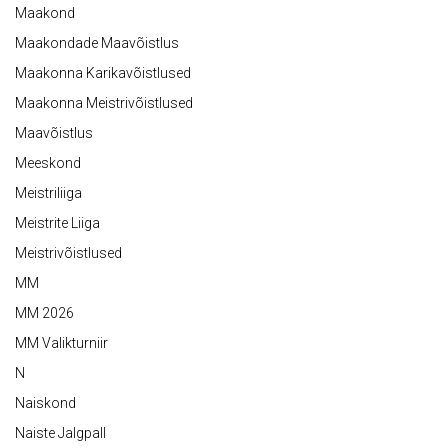
Maakond
Maakondade Maavõistlus
Maakonna Karikavõistlused
Maakonna Meistrivõistlused
Maavõistlus
Meeskond
Meistriliiga
Meistrite Liiga
Meistrivõistlused
MM
MM 2026
MM Valikturniir
N
Naiskond
Naiste Jalgpall