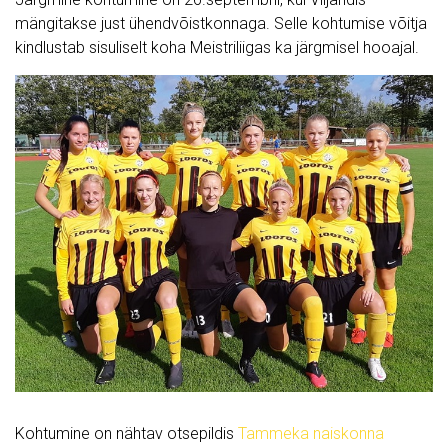
mängitakse just ühendvõistkonnaga. Selle kohtumise võitja
kindlustab sisuliselt koha Meistriliigas ka järgmisel hooajal.
Kohtumine on nähtav otsepildis
Tammeka naiskonna