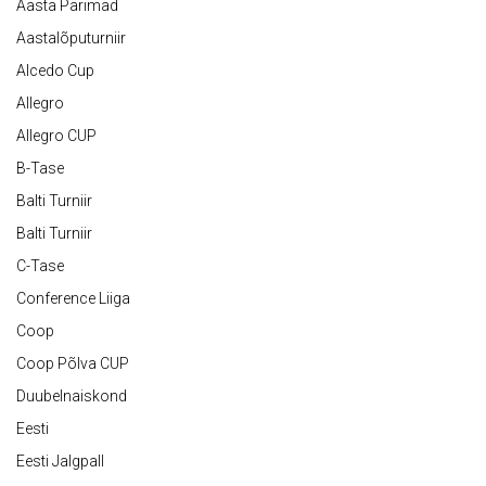
Aasta Parimad
Aastalõputurniir
Alcedo Cup
Allegro
Allegro CUP
B-Tase
Balti Turniir
Balti Turniir
C-Tase
Conference Liiga
Coop
Coop Põlva CUP
Duubelnaiskond
Eesti
Eesti Jalgpall