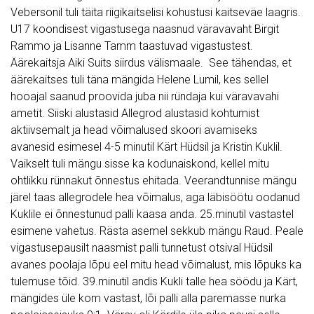
Vebersonil tuli täita riigikaitselisi kohustusi kaitseväe laagris.
U17 koondisest vigastusega naasnud väravavaht Birgit
Rammo ja Lisanne Tamm taastuvad vigastustest.
Äärekaitsja Aiki Suits siirdus välismaale. See tähendas, et
äärekaitses tuli täna mängida Helene Lumil, kes sellel
hooajal saanud proovida juba nii ründaja kui väravavahi
ametit. Siiski alustasid Allegrod alustasid kohtumist
aktiivsemalt ja head võimalused skoori avamiseks
avanesid esimesel 4-5 minutil Kärt Hüdsil ja Kristin Kuklil.
Vaikselt tuli mängu sisse ka kodunaiskond, kellel mitu
ohtlikku rünnakut õnnestus ehitada. Veerandtunnise mängu
järel taas allegrodele hea võimalus, aga läbisöötu oodanud
Kuklile ei õnnestunud palli kaasa anda. 25.minutil vastastel
esimene vahetus. Rästa asemel sekkub mängu Raud. Peale
vigastusepausilt naasmist palli tunnetust otsival Hüdsil
avanes poolaja lõpu eel mitu head võimalust, mis lõpuks ka
tulemuse tõid. 39.minutil andis Kukli talle hea söödu ja Kärt,
mängides üle kom vastast, lõi palli alla paremasse nurka