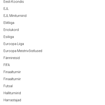
Eesti Koondis
EJL
EJL Miniturniirid
Eliitliiga
Eriolukord
Esiliiga
Euroopa Liiga
Euroopa Meistrivõistlused
Fännireisid
FIFA
Finaalturniir
Finaalturniir
Futsal
Halliturniirid
Harrastajad