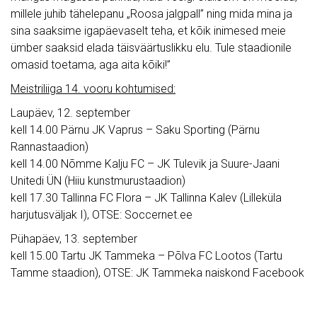
millele juhib tähelepanu „Roosa jalgpall” ning mida mina ja
sina saaksime igapäevaselt teha, et kõik inimesed meie
ümber saaksid elada täisväärtuslikku elu. Tule staadionile
omasid toetama, aga aita kõiki!”
Meistriliiga 14. vooru kohtumised:
Laupäev, 12. september
kell 14.00 Pärnu JK Vaprus – Saku Sporting (Pärnu
Rannastaadion)
kell 14.00 Nõmme Kalju FC – JK Tulevik ja Suure-Jaani
Unitedi ÜN (Hiiu kunstmurustaadion)
kell 17.30 Tallinna FC Flora – JK Tallinna Kalev (Lilleküla
harjutusväljak I), OTSE: Soccernet.ee
Pühapäev, 13. september
kell 15.00 Tartu JK Tammeka – Põlva FC Lootos (Tartu
Tamme staadion), OTSE: JK Tammeka naiskond Facebook