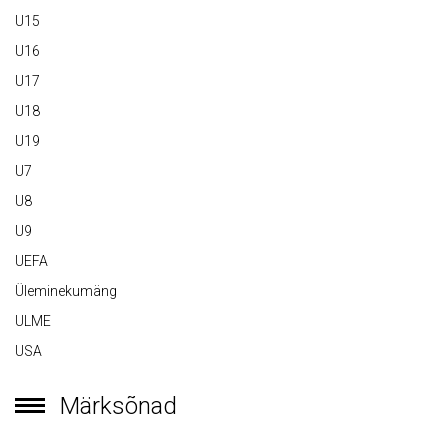
U15
U16
U17
U18
U19
U7
U8
U9
UEFA
Üleminekumäng
ULME
USA
Märksõnad