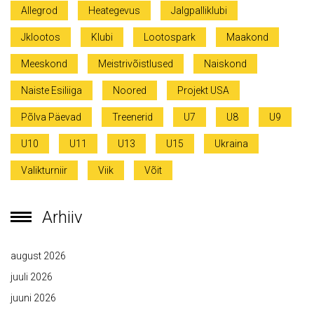
Allegrod
Heategevus
Jalgpalliklubi
Jklootos
Klubi
Lootospark
Maakond
Meeskond
Meistrivõistlused
Naiskond
Naiste Esiliiga
Noored
Projekt USA
Põlva Päevad
Treenerid
U7
U8
U9
U10
U11
U13
U15
Ukraina
Valikturniir
Viik
Võit
Arhiiv
august 2026
juuli 2026
juuni 2026