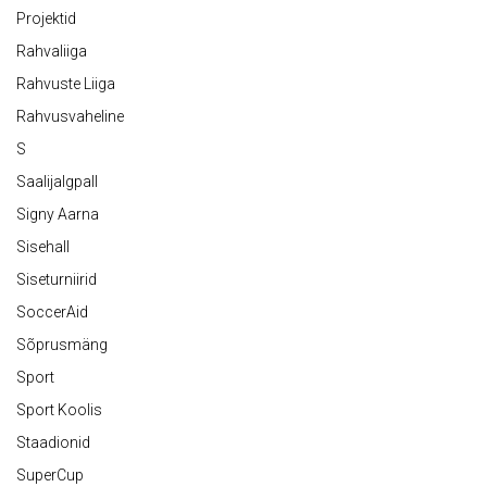
Projektid
Rahvaliiga
Rahvuste Liiga
Rahvusvaheline
S
Saalijalgpall
Signy Aarna
Sisehall
Siseturniirid
SoccerAid
Sõprusmäng
Sport
Sport Koolis
Staadionid
SuperCup