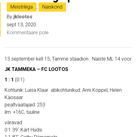
Meistriliiga
,
Naiskond
By
jklootos
sept 13, 2020
Kommentaare pole
13.september kell 15, Tamme staadion Naiste ML 14.voor
JK TAMMEKA – FC LOOTOS
1 : 1
(0:1)
Kohtunik: Luisa Klaar abikohtunikud: Anni Koppel, Helen
Käosaar
pealtvaatajaid: 253
ilm: +16C, tuuline
väravad:
0:1 39`.Kärt Hüdsi