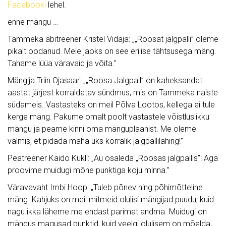
Facebooki
lehel.
enne mängu …
Tammeka abitreener Kristel Vidaja: „„Roosat jalgpalli” oleme
pikalt oodanud. Meie jaoks on see erilise tähtsusega mäng.
Tahame lüüa väravaid ja võita.”
Mängija Triin Ojasaar: „„Roosa Jalgpall” on kaheksandat
aastat järjest korraldatav sündmus, mis on Tammeka naiste
südameis. Vastasteks on meil Põlva Lootos, kellega ei tule
kerge mäng. Pakume omalt poolt vastastele võistluslikku
mängu ja peame kinni oma mänguplaanist. Me oleme
valmis, et pidada maha üks korralik jalgpallilahing!”
Peatreener Kaido Kukli: „Au osaleda „Roosas jalgpallis”! Aga
proovime muidugi mõne punktiga koju minna.”
Väravavaht Imbi Hoop: „Tuleb põnev ning põhimõtteline
mäng. Kahjuks on meil mitmeid olulisi mängijad puudu, kuid
nagu ikka läheme me endast parimat andma. Muidugi on
mängus magusad punktid, kuid veelgi olulisem on mõelda,