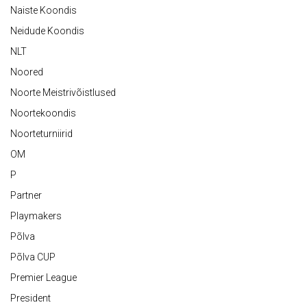
Naiste Koondis
Neidude Koondis
NLT
Noored
Noorte Meistrivõistlused
Noortekoondis
Noorteturniirid
OM
P
Partner
Playmakers
Põlva
Põlva CUP
Premier League
President