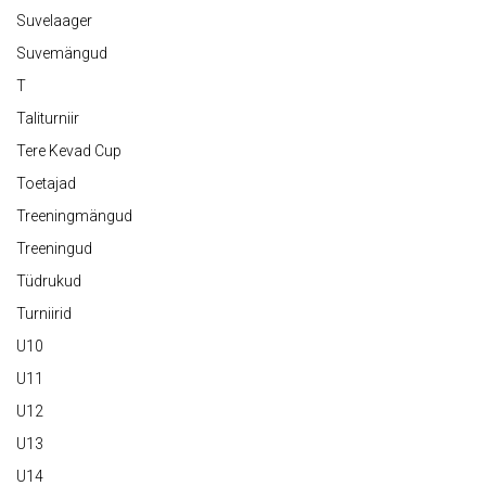
Suvelaager
Suvemängud
T
Taliturniir
Tere Kevad Cup
Toetajad
Treeningmängud
Treeningud
Tüdrukud
Turniirid
U10
U11
U12
U13
U14