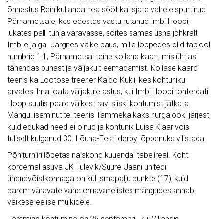
õnnestus Reinikul anda hea sööt kaitsjate vahele spurtinud
Pärnametsale, kes edestas vastu rutanud Imbi Hoopi,
lükates palli tühja väravasse, sõites samas üsna jõhkralt
Imbile jalga. Järgnes väike paus, mille lõppedes olid tablool
numbrid 1:1, Pärnametsal teine kollane kaart, mis ühtlasi
tähendas punast ja väljakult eemadamist. Kollase kaardi
teenis ka Lootose treener Kaido Kukli, kes kohtuniku
arvates ilma loata väljakule astus, kui Imbi Hoopi tohterdati.
Hoop suutis peale väikest ravi siiski kohtumist jätkata.
Mängu lisaminutitel teenis Tammeka kaks nurgalööki järjest,
kuid edukad need ei olnud ja kohtunik Luisa Klaar võis
tuliselt kulgenud 30. Lõuna-Eesti derby lõppenuks vilistada.
Põhiturniiri lõpetas naiskond kuuendal tabelireal. Koht
kõrgemal asuva JK Tulevik/Suure-Jaani unitedi
ühendvõistkonnaga on küll smapalju punkte (17), kuid
parem väravate vahe omavahelistes mängudes annab
väikese eelise mulkidele.
Järgmine kohtumine on 26.septembril, kui Viljandis