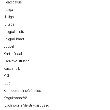
Heategevus
II Liiga
III Liiga
IV Liiga
Jalgpallifestival
Jalgpallikaart
Juubel
Karikafinaal
Karikavõistlused
Kasvandik
KKH
Klubi
Klubidevaheline Võistlus
Kogukonnatöö
Koolinoorte Meistrivõistlused