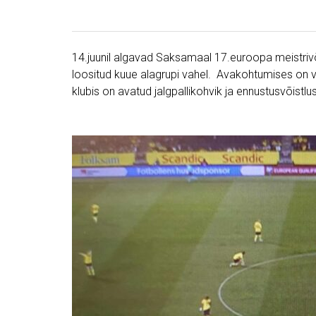
14.juunil algavad Saksamaal 17.euroopa meistrivõis
loositud kuue alagrupi vahel. Avakohtumises on
klubis on avatud jalgpallikohvik ja ennustusvõis