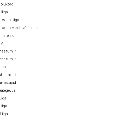
iolukord
iliiga
roopa Liiga
roopa Meistrivõistlused
nnireisid
FA
naalturniir
naalturniir
tsal
lliturniirid
rrastajad
eategevus
 Liiga
 Liiga
 Liiga