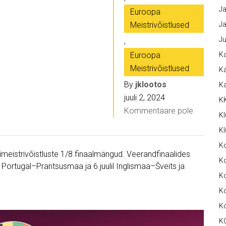
Ja
Euroopa
Meistrivõistlused
Ja
Ju
,
Euroopa
Ka
Meistrivõistlused
Ka
By
jklootos
K
juuli 2, 2024
K
Kommentaare pole
Kl
Kl
K
imeistrivõistluste 1/8 finaalmängud. Veerandfinaalides
Ko
ortugal–Prantsusmaa ja 6.juulil Inglismaa–Šveits ja
Ko
Ko
K
K