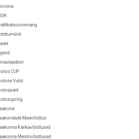
oroona
ÜSK
alifikatsioonimäng
steturniirid
ader
egend
nnastaadion
ootos CUP
otose Vutid
ootospark
ootosspring
aakond
aakondade Maavõistlus
aakonna Karikavõistlused
akonna Meistrivõistlused