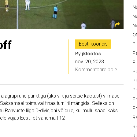
No
N
No
O
off
Eesti koondis
P
By
jklootos
Pa
nov. 20, 2023
P
Kommentaare pole
P
P
Pr
 alagrupi ühe punktiga (üks viik ja seitse kaotust) viimasel
Pr
Saksamaal toimuval finaalturniiril mängida. Selleks on
Pr
u Rahvuste liiga D-divisjoni võidule, kui mullu saadi kaks
lele vajas Eesti, et vähemalt 12
Ra
Ra
R