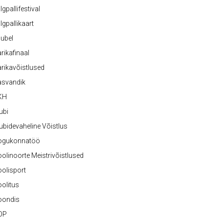
lgpallifestival
lgpallikaart
ubel
rikafinaal
rikavõistlused
asvandik
KH
ubi
ubidevaheline Võistlus
ogukonnatöö
olinoorte Meistrivõistlused
olisport
olitus
oondis
OP