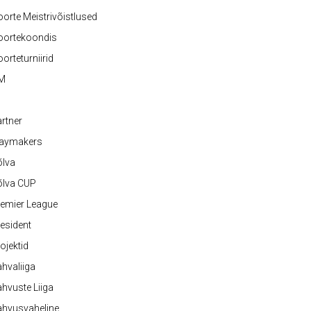
orte Meistrivõistlused
oortekoondis
orteturniirid
M
rtner
laymakers
õlva
õlva CUP
emier League
esident
ojektid
hvaliiga
hvuste Liiga
ahvusvaheline