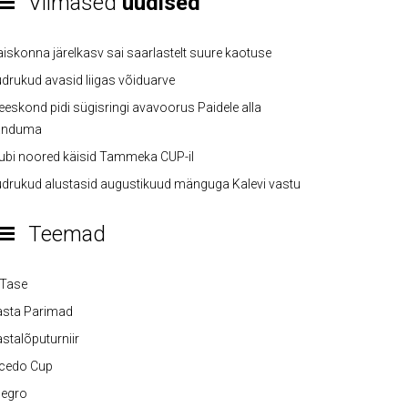
Viimased
uudised
iskonna järelkasv sai saarlastelt suure kaotuse
drukud avasid liigas võiduarve
eskond pidi sügisringi avavoorus Paidele alla
anduma
ubi noored käisid Tammeka CUP-il
drukud alustasid augustikuud mänguga Kalevi vastu
Teemad
-Tase
asta Parimad
stalõputurniir
lcedo Cup
legro