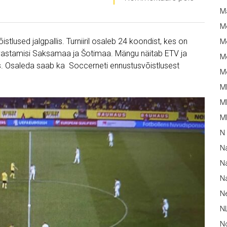
M
M
tlused jalgpallis. Turniiril osaleb 24 koondist, kes on
Me
 vastamisi Saksamaa ja Šotimaa. Mängu näitab ETV ja
Me
tlus. Osaleda saab ka Soccerneti ennustusvõistlusest
Me
M
M
MM
N
N
Na
Na
N
N
N