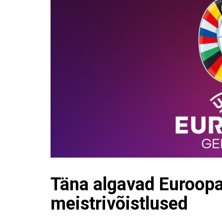
Täna algavad Euroop
meistrivõistlused