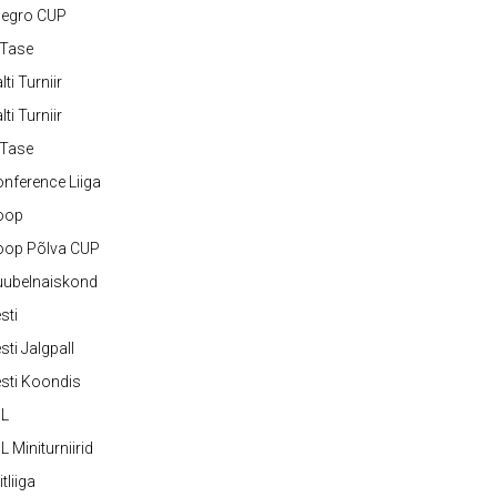
legro CUP
-Tase
lti Turniir
lti Turniir
-Tase
nference Liiga
oop
oop Põlva CUP
uubelnaiskond
sti
sti Jalgpall
sti Koondis
JL
L Miniturniirid
itliiga