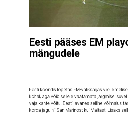
Eesti pääses EM play
mängudele
Eesti koondis lõpetas EM-valiksarjas viieliikmelise
kohal, aga võib sellele vaatamata järgmisel suvel 
vaja kahte võitu. Eestil avanes selline võimalus tän
korda jagu nii San Marinost kui Maltast. Lisaks sel