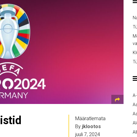
Na
Tü
Me
v
Kl
Tü
A
A
Aa
istid
Määratlemata
A
By
jklootos
Al
juuli 7, 2024