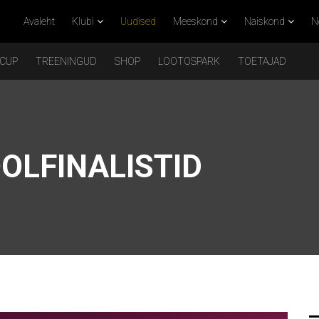
Avaleht
Klubi
Uudised
Meeskond
Naiskond
N
 CUP
TREENINGUD
SHOP
LOOTOSPARK
TOETAJAD
OLFINALISTID