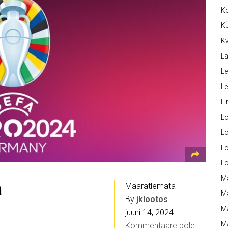
K
K
Kv
La
Le
L
Li
L
Lo
L
L
M
a
Määratlemata
M
By
jklootos
M
juuni 14, 2024
Ma
Kommentaare pole