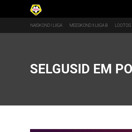
NAISKOND I LIIGA
MEESKOND II LIIGA B
LOOTOS
SELGUSID EM PO