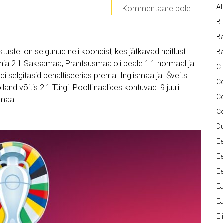
Al
Kommentaare pole
B
Ba
ustel on selgunud neli koondist, kes jätkavad heitlust
Ba
paania 2:1 Saksamaa, Prantsusmaa oli peale 1:1 normaal ja
C
di selgitasid penaltiseerias prema Inglismaa ja Šveits.
Co
land võitis 2:1 Türgi. Poolfinaalides kohtuvad: 9.juulil
C
ismaa
C
D
Ee
Ee
Ee
E
EJ
Eli