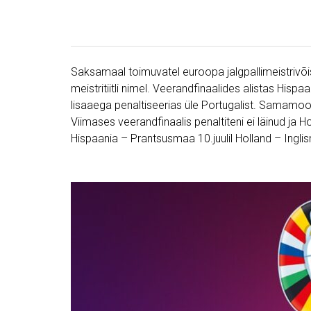
Saksamaal toimuvatel euroopa jalgpallimeistrivõist
meistritiitli nimel. Veerandfinaalides alistas His
lisaaega penaltiseerias üle Portugalist. Samamoo
Viimases veerandfinaalis penaltiteni ei läinud ja Hol
Hispaania – Prantsusmaa 10.juulil Holland – Ingl