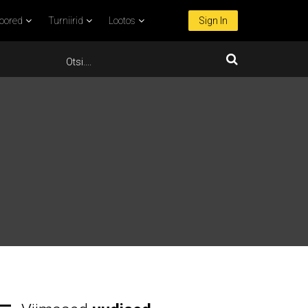
oored
Turniirid
Lootos
Sign In