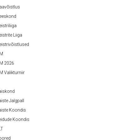
aavõistlus
eeskond
istriliiga
istrite Liiga
istrivõistlused
M
M 2026
 Valikturniir
aiskond
iste Jalgpall
iste Koondis
eidude Koondis
LT
oored