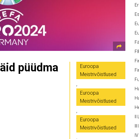
Er
Es
Eu
Eu
Fä
FI
Fi
 jäid püüdma
Euroopa
Fi
Meistrivõistlused
Fu
,
Ha
Euroopa
Ha
Meistrivõistlused
H
,
II
Euroopa
III
Meistrivõistlused
IV
,