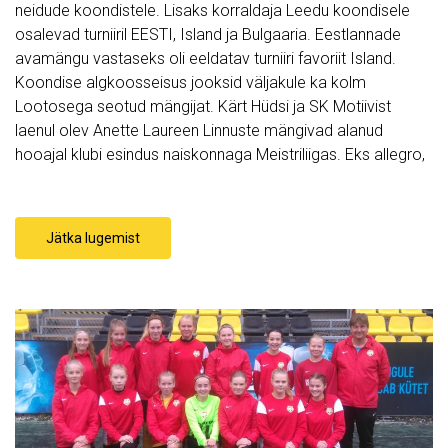
neidude koondistele. Lisaks korraldaja Leedu koondisele
osalevad turniiril EESTI, Island ja Bulgaaria. Eestlannade
avamängu vastaseks oli eeldatav turniiri favoriit Island.
Koondise algkoosseisus jooksid väljakule ka kolm
Lootosega seotud mängijat. Kärt Hüdsi ja SK Motiivist
laenul olev Anette Laureen Linnuste mängivad alanud
hooajal klubi esindus naiskonnaga Meistriliigas. Eks allegro,
Jätka lugemist