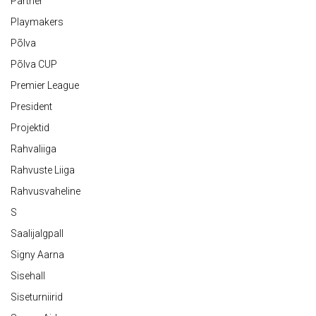
Partner
Playmakers
Põlva
Põlva CUP
Premier League
President
Projektid
Rahvaliiga
Rahvuste Liiga
Rahvusvaheline
S
Saalijalgpall
Signy Aarna
Sisehall
Siseturniirid