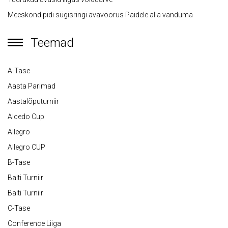
Meeskond pidi sügisringi avavoorus Paidele alla vanduma
Teemad
A-Tase
Aasta Parimad
Aastalõputurniir
Alcedo Cup
Allegro
Allegro CUP
B-Tase
Balti Turniir
Balti Turniir
C-Tase
Conference Liiga