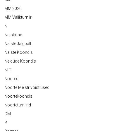
MM 2026
MM Valikturniir
N
Naiskond
Naiste Jalgpall
Naiste Koondis
Neidude Koondis
NLT
Noored
Noorte Meistrivõistlused
Noortekoondis
Noorteturniirid
OM
P