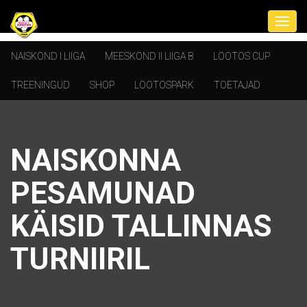
NAISKOND I LIIGA
MEESKOND II LIIGA B
LOOTOS CUP
TREENINGUD
SHOP
LOOTOSPARK
TOETAJAD
NAISKONNA
PESAMUNAD
KÄISID TALLINNAS
TURNIIRIL