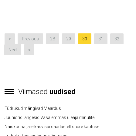
«
Previous
28
29
30
31
32
Next
»
Viimased
uudised
Tüdrukud mängivad Maardus
Juuniorid langesid Vasalemmas üleaja minutitel
Naiskonna järelkasv sai saarlastelt suure kaotuse
Tüdrukud avasid liigas võiduarve