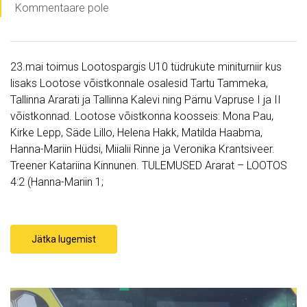
Kommentaare pole
23.mai toimus Lootospargis U10 tüdrukute miniturniir kus
lisaks Lootose võistkonnale osalesid Tartu Tammeka,
Tallinna Ararati ja Tallinna Kalevi ning Pärnu Vapruse I ja II
võistkonnad. Lootose võistkonna koosseis: Mona Pau,
Kirke Lepp, Säde Lillo, Helena Hakk, Matilda Haabma,
Hanna-Mariin Hüdsi, Miialii Rinne ja Veronika Krantsiveer.
Treener Katariina Kinnunen. TULEMUSED Ararat – LOOTOS
4:2 (Hanna-Mariin 1;
Jätka lugemist