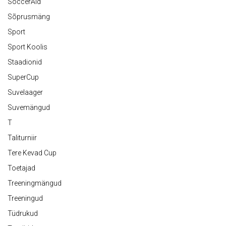
SoccerAid
Sõprusmäng
Sport
Sport Koolis
Staadionid
SuperCup
Suvelaager
Suvemängud
T
Taliturniir
Tere Kevad Cup
Toetajad
Treeningmängud
Treeningud
Tüdrukud