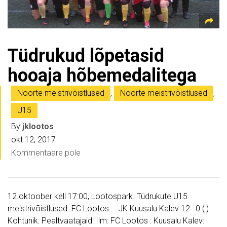
Tüdrukud lõpetasid
hooaja hõbemedalitega
Noorte meistrivõistlused
,
Noorte meistrivõistlused
,
U15
By
jklootos
okt 12, 2017
Kommentaare pole
12.oktoober kell 17:00, Lootospark. Tüdrukute U15
meistrivõistlused. FC Lootos – JK Kuusalu Kalev 12 : 0 (:)
Kohtunik: Pealtvaatajaid: Ilm: FC Lootos : Kuusalu Kalev: