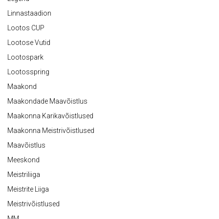
Linnastaadion
Lootos CUP
Lootose Vutid
Lootospark
Lootosspring
Maakond
Maakondade Maavõistlus
Maakonna Karikavõistlused
Maakonna Meistrivõistlused
Maavõistlus
Meeskond
Meistriliiga
Meistrite Liiga
Meistrivõistlused
MM