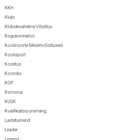
KKH
Klubi
Klubidevaheline Võistlus
Kogukonnatöö
Koolinoorte Meistrivõistlused
Koolisport
Koolitus
Koondis
KOP
Koroona
KÜSK
Kvalifikatsioonimäng
Lasteturniirid
Leader
Legend