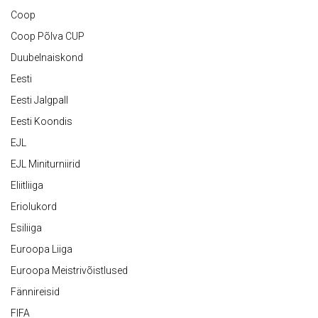
Coop
Coop Põlva CUP
Duubelnaiskond
Eesti
Eesti Jalgpall
Eesti Koondis
EJL
EJL Miniturniirid
Eliitliiga
Eriolukord
Esiliiga
Euroopa Liiga
Euroopa Meistrivõistlused
Fännireisid
FIFA