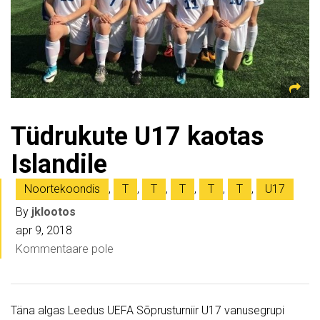
Tüdrukute U17 kaotas
Islandile
Noortekoondis
,
T
,
T
,
T
,
T
,
T
,
U17
By
jklootos
apr 9, 2018
Kommentaare pole
Täna algas Leedus UEFA Sõprusturniir U17 vanusegrupi