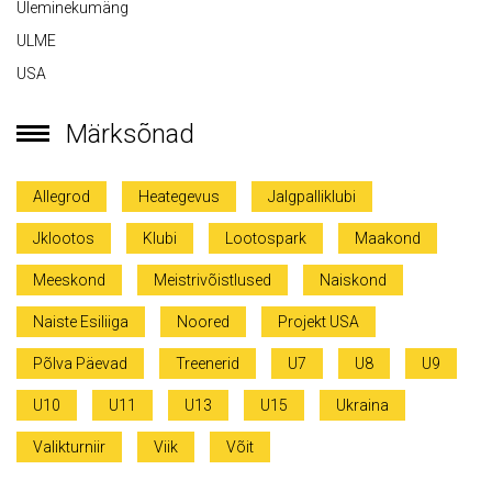
Üleminekumäng
ULME
USA
Märksõnad
Allegrod
Heategevus
Jalgpalliklubi
Jklootos
Klubi
Lootospark
Maakond
Meeskond
Meistrivõistlused
Naiskond
Naiste Esiliiga
Noored
Projekt USA
Põlva Päevad
Treenerid
U7
U8
U9
U10
U11
U13
U15
Ukraina
Valikturniir
Viik
Võit