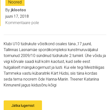
Noored
By
jklootos
juuni 17, 2018
Kommentaare pole
Klubi U10 tüdrukute võistkond osales täna ,17.juunil,
Tallinnas Lasnamäe spordikompleksi kunstmuruväljakul
toimunud 2009/10 sündinud tüdrukute 2.turniiril. Ühe võidu ja
viigi kõrvale saadi küll kolm kaotust, kuid selle eest
hulgaliselt mängukogemust ja lusti. Kui eile tegi Meistriliigas
Tammeka vastu kübaratriki Kärt Hüdsi, siis täna kordas
seda tema noorem õde Hanna-Mariin. Treener Katariina
Kinnunenil jagus kiidusõnu kõigi
Jätka lugemist