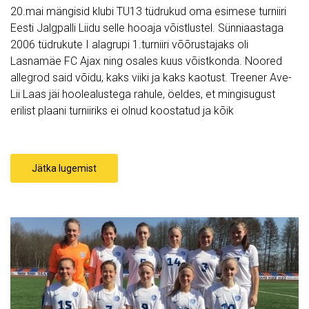
20.mai mängisid klubi TU13 tüdrukud oma esimese turniiri
Eesti Jalgpalli Liidu selle hooaja võistlustel. Sünniaastaga
2006 tüdrukute I alagrupi 1.turniiri võõrustajaks oli
Lasnamäe FC Ajax ning osales kuus võistkonda. Noored
allegrod said võidu, kaks viiki ja kaks kaotust. Treener Ave-
Lii Laas jäi hoolealustega rahule, öeldes, et mingisugust
erilist plaani turniiriks ei olnud koostatud ja kõik
Jätka lugemist