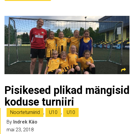
Pisikesed plikad mängisid
koduse turniiri
Noorteturniirid
,
U10
,
U10
By
Indrek Käo
mai 23, 2018