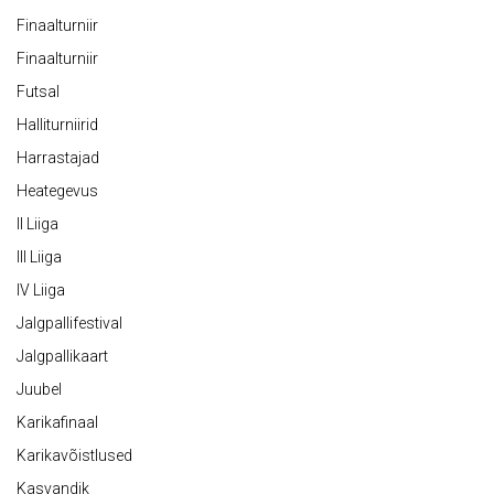
Finaalturniir
Finaalturniir
Futsal
Halliturniirid
Harrastajad
Heategevus
II Liiga
III Liiga
IV Liiga
Jalgpallifestival
Jalgpallikaart
Juubel
Karikafinaal
Karikavõistlused
Kasvandik