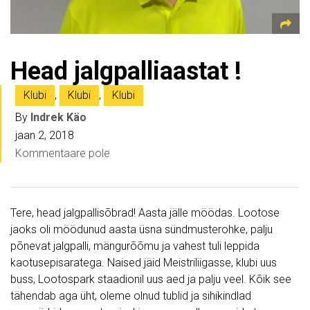
Head jalgpalliaastat !
Klubi
,
Klubi
,
Klubi
By
Indrek Käo
jaan 2, 2018
Kommentaare pole
Tere, head jalgpallisõbrad! Aasta jälle möödas. Lootose
jaoks oli möödunud aasta üsna sündmusterohke, palju
põnevat jalgpalli, mängurõõmu ja vahest tuli leppida
kaotusepisaratega. Naised jäid Meistriliigasse, klubi uus
buss, Lootospark staadionil uus aed ja palju veel. Kõik see
tähendab aga üht, oleme olnud tublid ja sihikindlad