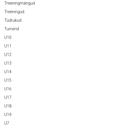
Treeningmängud
Treeningud
Tüdrukud
Turniirid
U10
U11
U12
U13
U14
U15
U16
U17
U18
U19
U7