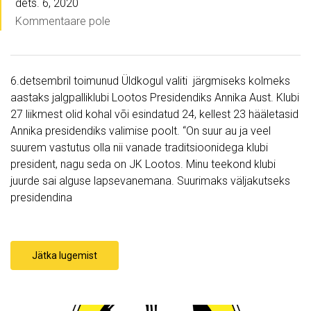
dets. 6, 2020
Kommentaare pole
6.detsembril toimunud Üldkogul valiti järgmiseks kolmeks
aastaks jalgpalliklubi Lootos Presidendiks Annika Aust. Klubi
27 liikmest olid kohal või esindatud 24, kellest 23 hääletasid
Annika presidendiks valimise poolt. “On suur au ja veel
suurem vastutus olla nii vanade traditsioonidega klubi
president, nagu seda on JK Lootos. Minu teekond klubi
juurde sai alguse lapsevanemana. Suurimaks väljakutseks
presidendina
Jätka lugemist