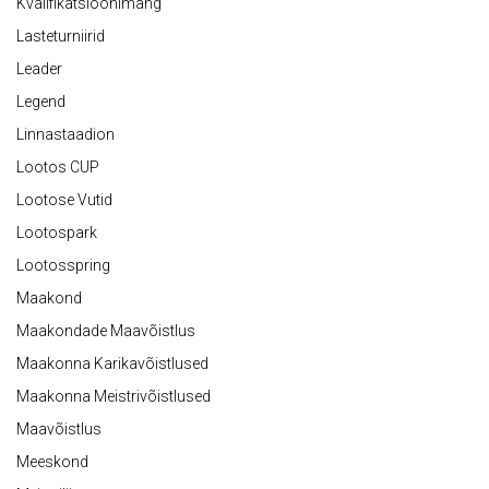
Kvalifikatsioonimäng
Lasteturniirid
Leader
Legend
Linnastaadion
Lootos CUP
Lootose Vutid
Lootospark
Lootosspring
Maakond
Maakondade Maavõistlus
Maakonna Karikavõistlused
Maakonna Meistrivõistlused
Maavõistlus
Meeskond