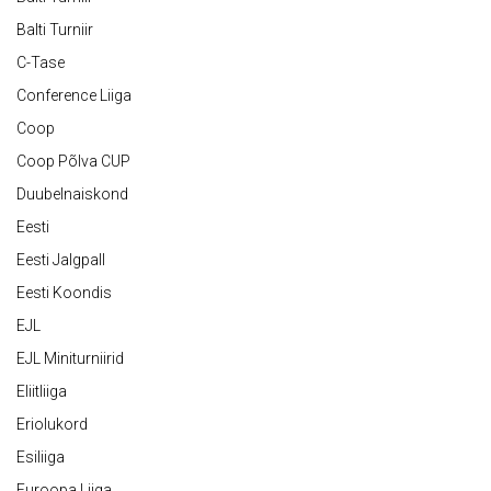
Balti Turniir
C-Tase
Conference Liiga
Coop
Coop Põlva CUP
Duubelnaiskond
Eesti
Eesti Jalgpall
Eesti Koondis
EJL
EJL Miniturniirid
Eliitliiga
Eriolukord
Esiliiga
Euroopa Liiga