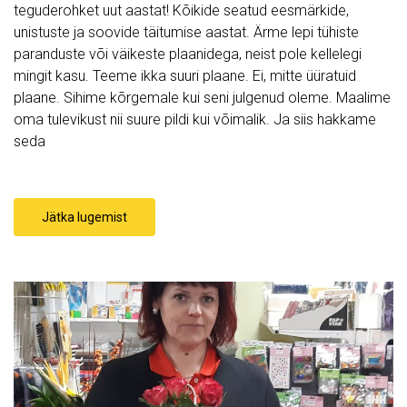
teguderohket uut aastat! Kõikide seatud eesmärkide,
unistuste ja soovide täitumise aastat. Ärme lepi tühiste
paranduste või väikeste plaanidega, neist pole kellelegi
mingit kasu. Teeme ikka suuri plaane. Ei, mitte üüratuid
plaane. Sihime kõrgemale kui seni julgenud oleme. Maalime
oma tulevikust nii suure pildi kui võimalik. Ja siis hakkame
seda
Jätka lugemist