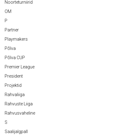
Noorteturniirid
OM
P
Partner
Playmakers
Põlva
Põlva CUP
Premier League
President
Projektid
Rahvaliiga
Rahvuste Liiga
Rahvusvaheline
S
Saalijalgpall