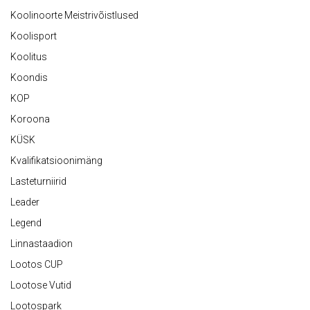
Koolinoorte Meistrivõistlused
Koolisport
Koolitus
Koondis
KOP
Koroona
KÜSK
Kvalifikatsioonimäng
Lasteturniirid
Leader
Legend
Linnastaadion
Lootos CUP
Lootose Vutid
Lootospark