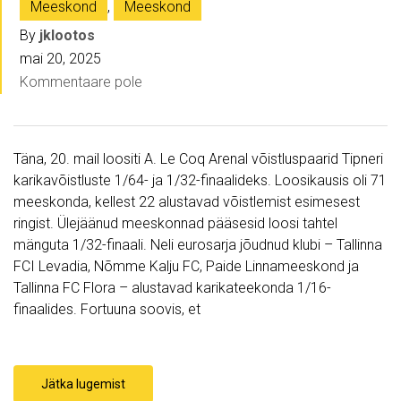
Meeskond
,
Meeskond
By
jklootos
mai 20, 2025
Kommentaare pole
Täna, 20. mail loositi A. Le Coq Arenal võistluspaarid Tipneri
karikavõistluste 1/64- ja 1/32-finaalideks. Loosikausis oli 71
meeskonda, kellest 22 alustavad võistlemist esimesest
ringist. Ülejäänud meeskonnad pääsesid loosi tahtel
mänguta 1/32-finaali. Neli eurosarja jõudnud klubi – Tallinna
FCI Levadia, Nõmme Kalju FC, Paide Linnameeskond ja
Tallinna FC Flora – alustavad karikateekonda 1/16-
finaalides. Fortuuna soovis, et
Jätka lugemist