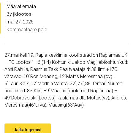
Määratlemata
By
jklootos
mai 27, 2025
Kommentaare pole
27.mai kell 19, Rapla kesklinna kooli staadion Raplamaa JK
– FC Lootos 1 : 6 (1:4) Kohtunik: Jakob Mägi, abikohtunikud:
Anni Rahula, Rasmus Takk Pealtvaatajaid: 38 Ilm: +17C
väravad: 10`Ron Maasing, 12`Mattis Meresmaa (ov) –
6`Tauri Kolk, 17`Marthin Vahtra, 32`,77`,88`Temari Nuuma
hoiatused: 83`Kus, 89`Maalinn (mõlemad Raplamaa) –
49`Dobrovolski (Lootos) Raplamaa JK: Mõttus(vv), Andres,
Meresmaa(46`Urva), Maasing(63`Aav),
Jätka lugemist