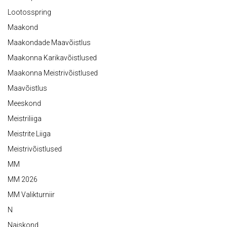
Lootosspring
Maakond
Maakondade Maavõistlus
Maakonna Karikavõistlused
Maakonna Meistrivõistlused
Maavõistlus
Meeskond
Meistriliiga
Meistrite Liiga
Meistrivõistlused
MM
MM 2026
MM Valikturniir
N
Naiskond