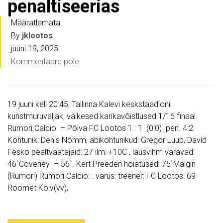
penaltiseerias
Määratlemata
By
jklootos
juuni 19, 2025
Kommentaare pole
19.juuni kell 20:45, Tallinna Kalevi keskstaadioni
kunstmuruväljak, väikesed karikavõistlused 1/16 finaal.
Rumori Calcio – Põlva FC Lootos 1 : 1 (0:0) pen. 4:2
Kohtunik: Denis Nõmm, abikohtunikud: Gregor Luup, David
Fesko pealtvaatajaid: 27 ilm: +10C , lausvihm väravad:
46`Coveney – 56`. Kert Preeden hoiatused: 75`Malgin
(Rumori) Rumori Calcio: . varus: treener: FC Lootos: 69-
Roomet Kõiv(vv),