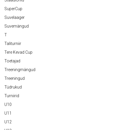
Staadionid
SuperCup
Suvelaager
Suvemängud
T
Taliturniir
Tere Kevad Cup
Toetajad
Treeningmängud
Treeningud
Tüdrukud
Turniirid
U10
U11
U12