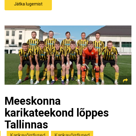
Jätka lugemist
Meeskonna
karikateekond lõppes
Tallinnas
Karikavõistlused
,
Karikavõistlused
,