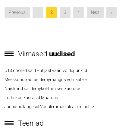
Previous
1
2
3
4
Next
»
Viimased
uudised
U13 noored said Puhjast väärt võidupunktid
Meeskond kaotas derbymängus võrukatele
Naiskond sai derbykohtumises kaotuse
Tüdrukud kaotasid Maardus
Juuniorid langesid Vasalemmas üleaja minutitel
Teemad