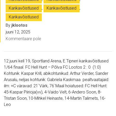
Karikavõistlused
,
Karikavõistlused
,
Karikavõistlused
By
jklootos
juuni 12, 2025
Kommentaare pole
12.juuni kell 19, Sportland Arena, E.Tipneri karikavõistlused
1/64 finaal. FC Hell Hunt – Põlva FC Lootos 2 : 0 (1:0)
Kohtunik: Kaspar Krill, abikohtunikud: Arthur Verder, Sander
Arusalu, neljas kohtunik: Gabriela Kaskmaa. pealtvaatajaid:
ilm: +C väravad: 21`Värk, 76`Maal hoiatused: FC Hell Hunt:
45-Kaspar Piirioja(vv), 4-Vaido Velt, 6-Andero Soon, 8-
Tristan Soon, 10-Mihkel Heinaste, 14-Martin Talimets, 16-
Leo