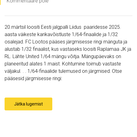
Kommentaare pole
20.märtsil loositi Eesti jalgpalli Liidus paaridesse 2025.
aasta väikeste karikavõistluste 1/64-finaalide ja 1/32
osalejad. FC Lootos pääses järgmisesse ringi mänguta ja
alustab 1/32 finaalist, kus vastaseks loositi Raplamaa JK ja
RL. Lähte United 1/64 mängu võitja. Mängupäevaks on
planeeritud alates 1.maist. Kohtumine toimub vastaste
väljakul. . . 1/64-finaalide tulemused on järgmised: Otse
pääsesid järgmisesse ringi:
Jätka lugemist