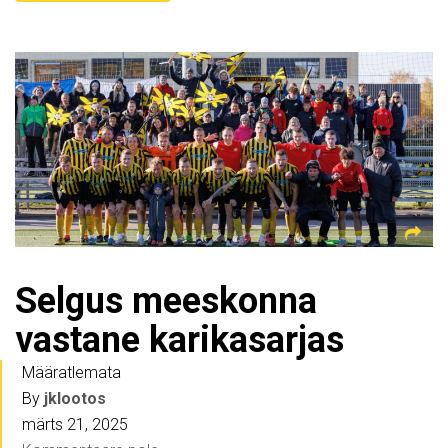
Selgus meeskonna
vastane karikasarjas
Määratlemata
By
jklootos
märts 21, 2025