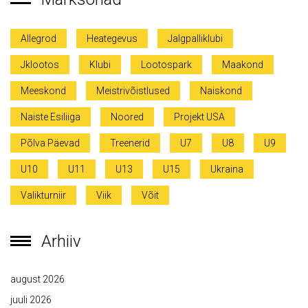
Allegrod
Heategevus
Jalgpalliklubi
Jklootos
Klubi
Lootospark
Maakond
Meeskond
Meistrivõistlused
Naiskond
Naiste Esiliiga
Noored
Projekt USA
Põlva Päevad
Treenerid
U7
U8
U9
U10
U11
U13
U15
Ukraina
Valikturniir
Viik
Võit
Arhiiv
august 2026
juuli 2026