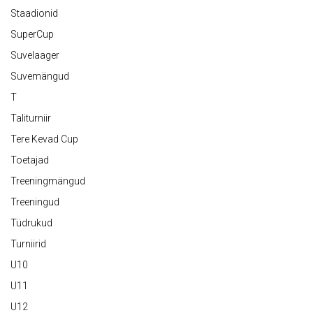
Staadionid
SuperCup
Suvelaager
Suvemängud
T
Taliturniir
Tere Kevad Cup
Toetajad
Treeningmängud
Treeningud
Tüdrukud
Turniirid
U10
U11
U12