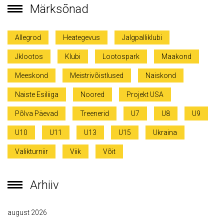
Märksõnad
Allegrod
Heategevus
Jalgpalliklubi
Jklootos
Klubi
Lootospark
Maakond
Meeskond
Meistrivõistlused
Naiskond
Naiste Esiliiga
Noored
Projekt USA
Põlva Päevad
Treenerid
U7
U8
U9
U10
U11
U13
U15
Ukraina
Valikturniir
Viik
Võit
Arhiiv
august 2026