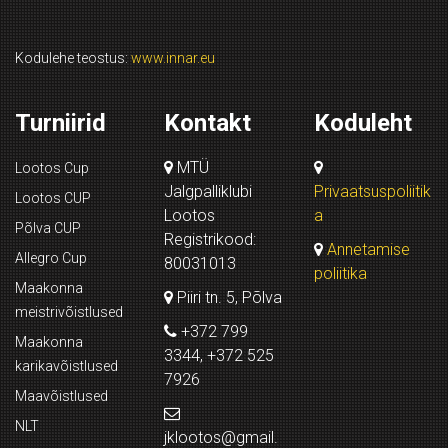
Kodulehe teostus:
www.innar.eu
Turniirid
Kontakt
Koduleht
MTÜ
Lootos Cup
Jalgpalliklubi
Privaatsuspoliitik
Lootos CUP
Lootos
a
Põlva CUP
Registrikood:
Annetamise
Allegro Cup
80031013
poliitika
Maakonna
Piiri tn. 5, Põlva
meistrivõistlused
+372 799
Maakonna
3344, +372 525
karikavõistlused
7926
Maavõistlused
NLT
jklootos@gmail.