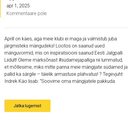
apr 1, 2025
Kommentaare pole
Aprill on käes, aga meie klubi ei maga ja valmistub juba
järgmisteks mängudeks! Lootos on saanud uued
mänguvormid, mis on inspiratsiooni saanud Eesti Jalgpalli
Liidult! Oleme märksõnast #südamejapalliga nii lummatud,
et mõtlesime, miks mitte panna meie mängijate südamed ja
pallid ka särgile – täielik armastuse plahvatus! ? Tegevjuht
Indrek Käo lisab: “Soovime oma mängijatele pakkuda
Jätka lugemist