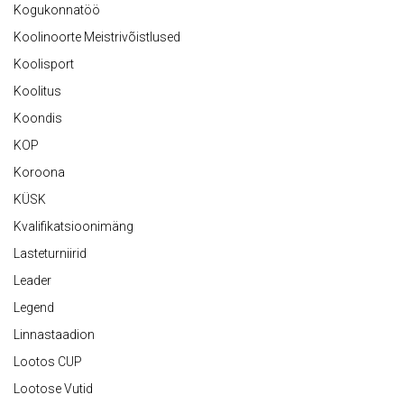
Kogukonnatöö
Koolinoorte Meistrivõistlused
Koolisport
Koolitus
Koondis
KOP
Koroona
KÜSK
Kvalifikatsioonimäng
Lasteturniirid
Leader
Legend
Linnastaadion
Lootos CUP
Lootose Vutid