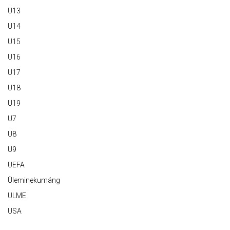
U13
U14
U15
U16
U17
U18
U19
U7
U8
U9
UEFA
Üleminekumäng
ULME
USA