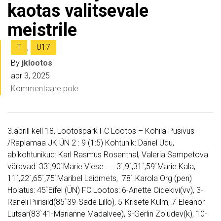
kaotas valitsevale
meistrile
T
,
U17
By
jklootos
apr 3, 2025
Kommentaare pole
3.aprill kell 18, Lootospark FC Lootos – Kohila Püsivus
/Raplamaa JK ÜN 2 : 9 (1:5) Kohtunik: Danel Udu,
abikohtunikud: Karl Rasmus Rosenthal, Valeria Sampetova
väravad: 33`,90`Marie Viese – 3`,9`,31`,59`Marie Kala,
11`,22`,65`,75`Maribel Laidmets, 78`.Karola Org (pen)
Hoiatus: 45`Eifel (ÜN) FC Lootos: 6-Anette Oidekivi(vv), 3-
Raneli Piirisild(85`39-Säde Lillo), 5-Krisete Külm, 7-Eleanor
Lutsar(83`41-Marianne Madalvee), 9-Gerlin Zoludev(k), 10-