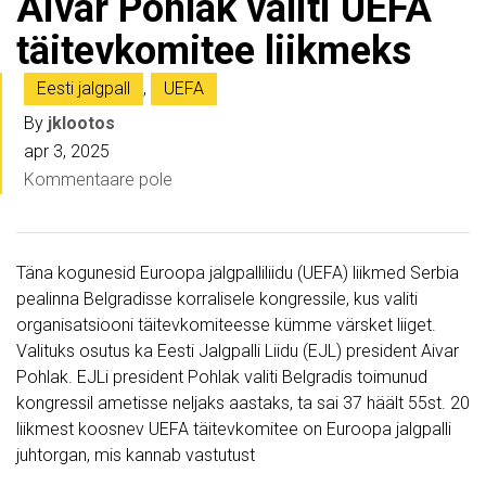
Aivar Pohlak valiti UEFA
täitevkomitee liikmeks
Eesti jalgpall
,
UEFA
By
jklootos
apr 3, 2025
Kommentaare pole
Täna kogunesid Euroopa jalgpalliliidu (UEFA) liikmed Serbia
pealinna Belgradisse korralisele kongressile, kus valiti
organisatsiooni täitevkomiteesse kümme värsket liiget.
Valituks osutus ka Eesti Jalgpalli Liidu (EJL) president Aivar
Pohlak.​​ EJLi president Pohlak valiti Belgradis toimunud
kongressil ametisse neljaks aastaks, ta sai 37 häält 55st. 20
liikmest koosnev UEFA täitevkomitee on Euroopa jalgpalli
juhtorgan, mis kannab vastutust