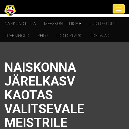
NAISKOND I LIIGA
MEESKOND II LIIGA B
LOOTOS CUP
TREENINGUD
SHOP
LOOTOSPARK
TOETAJAD
NAISKONNA
JÄRELKASV
KAOTAS
VALITSEVALE
MEISTRILE