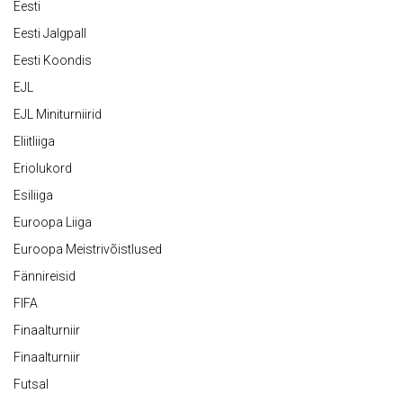
Eesti
Eesti Jalgpall
Eesti Koondis
EJL
EJL Miniturniirid
Eliitliiga
Eriolukord
Esiliiga
Euroopa Liiga
Euroopa Meistrivõistlused
Fännireisid
FIFA
Finaalturniir
Finaalturniir
Futsal