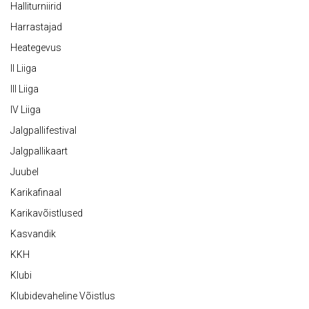
Halliturniirid
Harrastajad
Heategevus
II Liiga
III Liiga
IV Liiga
Jalgpallifestival
Jalgpallikaart
Juubel
Karikafinaal
Karikavõistlused
Kasvandik
KKH
Klubi
Klubidevaheline Võistlus