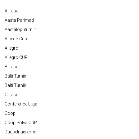
A-Tase
Aasta Parimad
Aastalõputurniir
Alcedo Cup
Allegro
Allegro CUP
B-Tase
Balti Turniir
Balti Turniir
C-Tase
Conference Liiga
Coop
Coop Põlva CUP
Duubelnaiskond