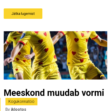
Jätka lugemist
Meeskond muudab vormi
Kogukonnatöö
By
jklootos