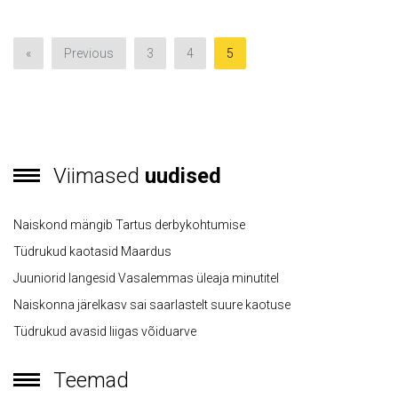
«
Previous
3
4
5
Viimased
uudised
Naiskond mängib Tartus derbykohtumise
Tüdrukud kaotasid Maardus
Juuniorid langesid Vasalemmas üleaja minutitel
Naiskonna järelkasv sai saarlastelt suure kaotuse
Tüdrukud avasid liigas võiduarve
Teemad