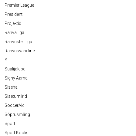
Premier League
President
Projektid
Rahvaliiga
Rahvuste Liiga
Rahvusvaheline
S
Saalijalgpall
Signy Aarna
Sisehall
Siseturniirid
SoccerAid
Sõprusmäng
Sport
Sport Koolis