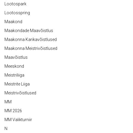
Lootospark
Lootosspring
Maakond
Maakondade Maavõistlus
Maakonna Karikavõistlused
Maakonna Meistrivõistlused
Maavõistlus
Meeskond
Meistriliiga
Meistrite Liiga
Meistrivõistlused
MM
MM 2026
MM Valikturniir
N