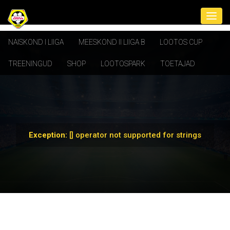
NAISKOND I LIIGA
MEESKOND II LIIGA B
LOOTOS CUP
TREENINGUD
SHOP
LOOTOSPARK
TOETAJAD
Exception:
[] operator not supported for strings