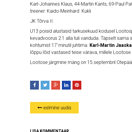
Karl-Johannes Klaus, 44-Martin Kants, 69-Paul Pa
treener: Kaido-Meinhard Kukli
JK Tõrva II:
U13 poisid alustasid tarkusekuud kodusel Lootospa
kevadvoorus 2:1 alla tuli vanduda. Täpselt sama 
kohtumist 17`minutil juhtima.
Karl-Martin Jaaska
lõppu lõid vastased teise värava, millele Lootose
Lootose järgmine mäng on 15.septembril Otepääl
eelmine uudis
LISA KOMMENTAAR