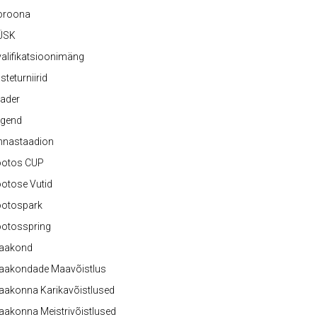
oroona
ÜSK
alifikatsioonimäng
steturniirid
ader
egend
nnastaadion
ootos CUP
otose Vutid
ootospark
ootosspring
aakond
aakondade Maavõistlus
aakonna Karikavõistlused
akonna Meistrivõistlused