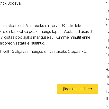
trick Jõgeva
Er
Es
Eu
rk staadionil. Vastaseks oli Tõrva JK II, kellele
Eu
seis oli tablool ka peale mängu lõppu. Vastased asusid
Fä
viigistas poolajaks mänguseisu. Kümme minutit enne
FI
 noored vastata ei suutnud.
Fi
. Kell 15 algavas mängus on vastaseks Otepää FC.
Fi
Fu
Ha
Ha
H
järgmine uudis
II
III
IV