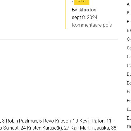
,
U13
Al
By
jklootos
B
sept 8, 2024
Ba
Kommentaare pole
Ba
C
Co
C
C
D
Ee
Ee
Ee
E
EJ
3-Robin Paalman, 5-Revo Kripson, 10-Kevin Pallon, 11-
Eli
 Säinast, 24-Kristen Karuse(k), 27-Karl-Martin Jaaska, 38-