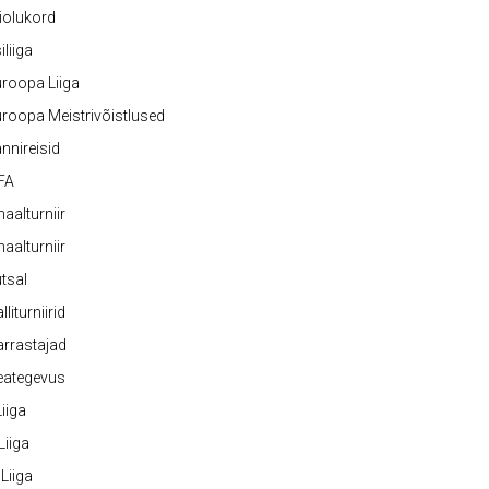
iolukord
iliiga
roopa Liiga
roopa Meistrivõistlused
nnireisid
FA
naalturniir
naalturniir
tsal
lliturniirid
rrastajad
eategevus
 Liiga
 Liiga
 Liiga