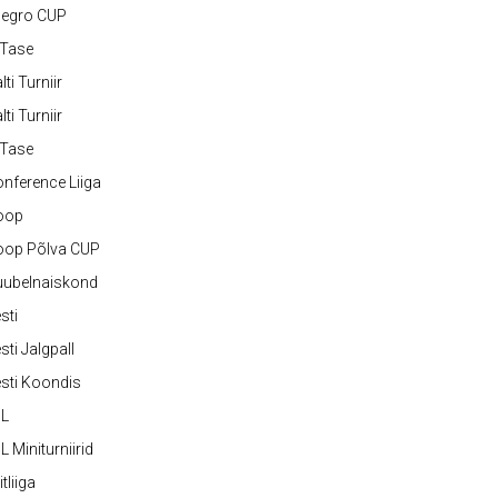
legro CUP
-Tase
lti Turniir
lti Turniir
-Tase
nference Liiga
oop
oop Põlva CUP
uubelnaiskond
sti
sti Jalgpall
sti Koondis
JL
L Miniturniirid
itliiga