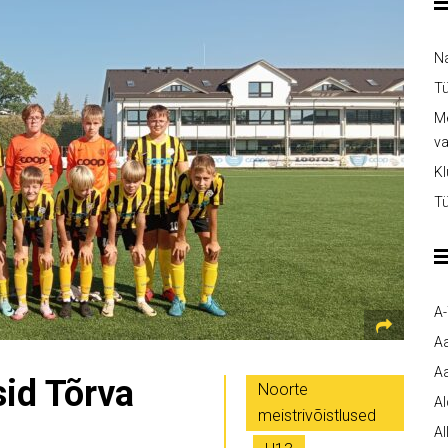
Na
Tü
Me
v
Kl
Tü
A
A
Aa
id Tõrva
Noorte
A
meistrivõistlused
Al