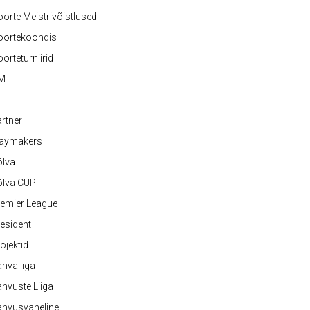
orte Meistrivõistlused
oortekoondis
orteturniirid
M
rtner
laymakers
õlva
õlva CUP
emier League
esident
ojektid
hvaliiga
hvuste Liiga
ahvusvaheline