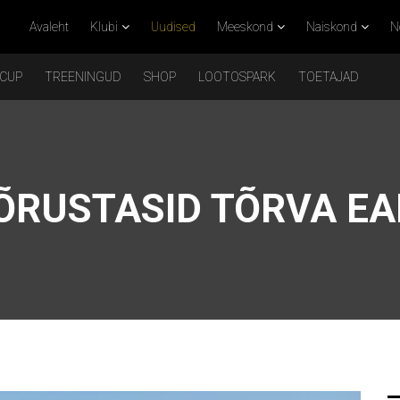
Avaleht
Klubi
Uudised
Meeskond
Naiskond
N
 CUP
TREENINGUD
SHOP
LOOTOSPARK
TOETAJAD
ÕRUSTASID TÕRVA EA