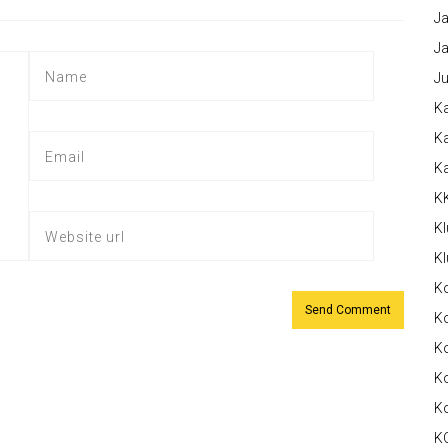
Ja
Ja
Ju
Ka
Ka
K
K
Kl
Kl
K
Ko
Ko
Ko
K
K