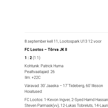
8.september kell 11, Lootospark U13 12.voor
FC Lootos – Tõrva JK II
1 : 2
(1:1)
Kohtunik: Patrick Huma
Pealtvaatajaid: 26
Ilm: +22C
Väravad: 30`Jaaska – 17`Tiideberg, 60`Illisson
Hoiatused:
FC Lootos: 1-Kevon Ingver, 2-Syed Hamd Hassan, 
Steven Parmask(vv), 12-Lukas Tobreluts, 14-Lauris