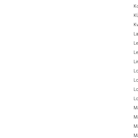
K
K
Kv
La
Le
L
Li
L
Lo
L
L
M
M
M
Ma