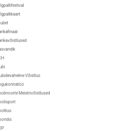
lgpallifestival
lgpallikaart
ubel
rikafinaal
rikavõistlused
asvandik
KH
ubi
ubidevaheline Võistlus
ogukonnatöö
olinoorte Meistrivõistlused
olisport
olitus
oondis
OP