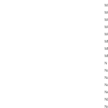
M
M
Me
Me
Me
M
M
MM
N
N
Na
Na
N
N
N