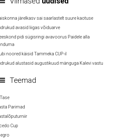
Viimased
uudised
iskonna järelkasv sai saarlastelt suure kaotuse
drukud avasid liigas võiduarve
eskond pidi sügisringi avavoorus Paidele alla
anduma
ubi noored käisid Tammeka CUP-il
drukud alustasid augustikuud mänguga Kalevi vastu
Teemad
-Tase
asta Parimad
stalõputurniir
lcedo Cup
legro