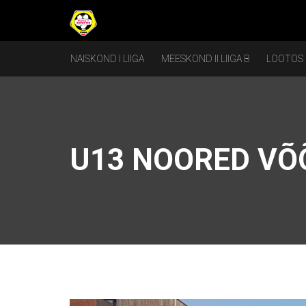
NAISKOND I LIIGA
MEESKOND II LIIGA B
LOOTOS
U13 NOORED VÕ