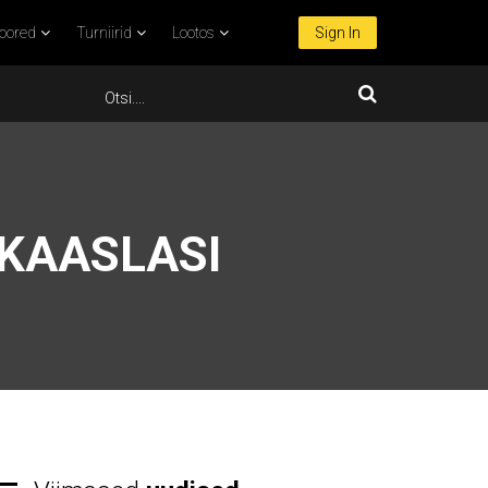
oored
Turniirid
Lootos
Sign In
KAASLASI