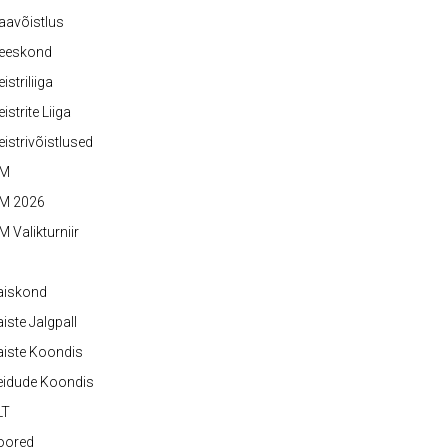
aavõistlus
eeskond
istriliiga
istrite Liiga
istrivõistlused
M
M 2026
 Valikturniir
aiskond
iste Jalgpall
iste Koondis
eidude Koondis
LT
oored