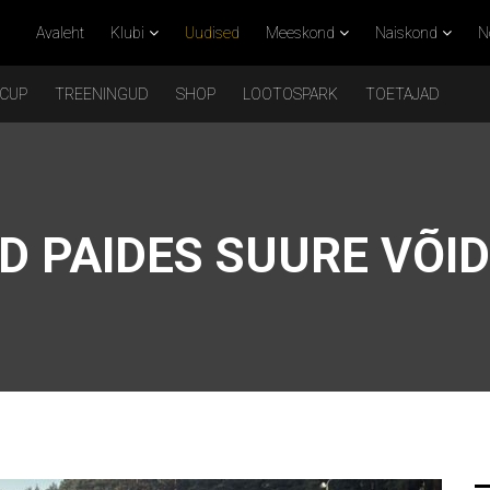
Avaleht
Klubi
Uudised
Meeskond
Naiskond
N
 CUP
TREENINGUD
SHOP
LOOTOSPARK
TOETAJAD
D PAIDES SUURE VÕI