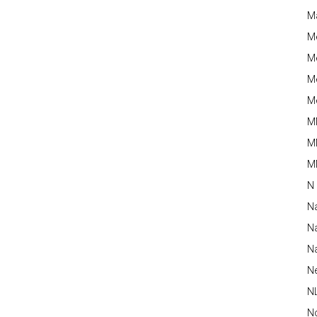
M
M
Me
Me
Me
M
M
MM
N
N
Na
Na
N
N
N