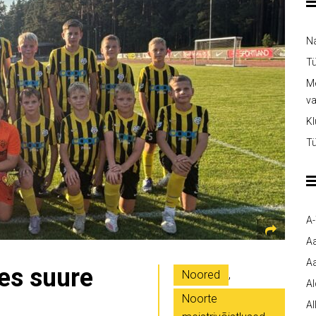
Na
Tü
Me
v
Kl
Tü
A
A
Aa
es suure
Noored
,
A
Noorte
Al