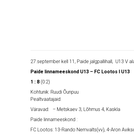
27.september kell 11, Paide jalgpallihall, U13 V a
Paide linnameeskond U13 – FC Lootos I U13
1 : 8
(0:2)
Kohtunik: Ruudi Õunpuu
Pealtvaatajaid:
Väravad: – Metskaev 3, Lõhmus 4, Kaskla
Paide linnameeskond :
FC Lootos: 13-Rando Nemvalts(vv), 4-Aron Avikso