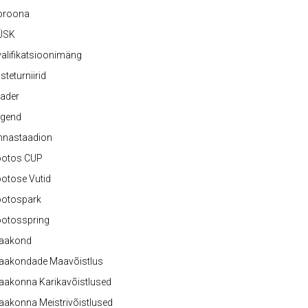
oroona
ÜSK
alifikatsioonimäng
steturniirid
ader
egend
nnastaadion
ootos CUP
otose Vutid
ootospark
ootosspring
aakond
aakondade Maavõistlus
aakonna Karikavõistlused
akonna Meistrivõistlused