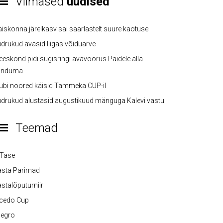
Viimased
uudised
iskonna järelkasv sai saarlastelt suure kaotuse
drukud avasid liigas võiduarve
eskond pidi sügisringi avavoorus Paidele alla
anduma
ubi noored käisid Tammeka CUP-il
drukud alustasid augustikuud mänguga Kalevi vastu
Teemad
-Tase
asta Parimad
stalõputurniir
lcedo Cup
legro