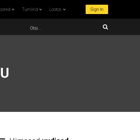
oored
Turniirid
Lootos
Sign In
DU