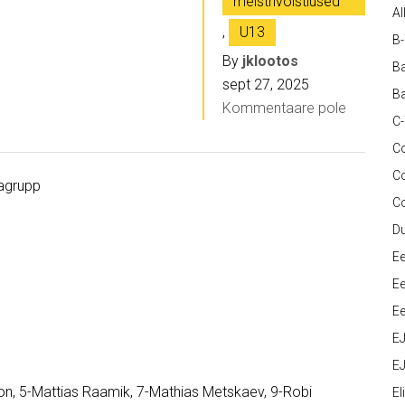
meistrivõistlused
Al
,
U13
B
By
jklootos
Ba
sept 27, 2025
Ba
Kommentaare pole
C
Co
C
lagrupp
C
D
Ee
Ee
Ee
E
EJ
n, 5-Mattias Raamik, 7-Mathias Metskaev, 9-Robi
Eli