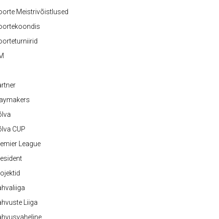
orte Meistrivõistlused
oortekoondis
orteturniirid
M
rtner
laymakers
õlva
õlva CUP
emier League
esident
ojektid
hvaliiga
hvuste Liiga
ahvusvaheline