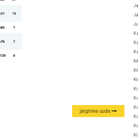
Ja
Ja
Ju
Ka
Ka
K
K
Kl
Kl
K
Ko
Ko
järgmine uudis
Ko
K
K