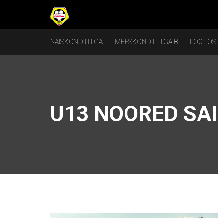
NAISKOND I LIIGA
MEESKOND II LIIGA B
LOOTOS
U13 NOORED SAI