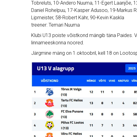
Tobreluts, 10-Andero Nuuma, 11-Egert Laanjõe, 1
Daniel Rohelpuu, 17-Kasper Adusoo, 19-Markus R
Lipmeister, 58-Robert Kähr, 90-Kevin Kaskla
treener: Temari Nuuma
Klubi U13 poiste võistkond mängib täna Paides. Vä
linnameeskonna noored.
Järgmine mäng on 1.oktoobril, kell 18 on Lootosp