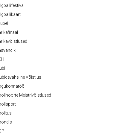
lgpallifestival
lgpallikaart
ubel
rikafinaal
rikavõistlused
asvandik
KH
ubi
ubidevaheline Võistlus
ogukonnatöö
olinoorte Meistrivõistlused
olisport
olitus
oondis
OP