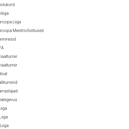
iolukord
iliiga
roopa Liiga
roopa Meistrivõistlused
nnireisid
FA
naalturniir
naalturniir
tsal
lliturniirid
rrastajad
eategevus
 Liiga
 Liiga
 Liiga