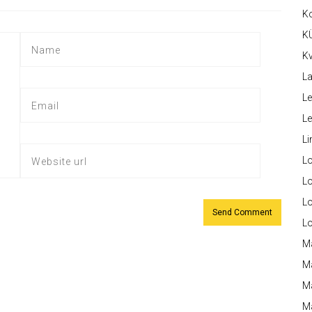
K
K
Kv
La
Le
L
Li
L
Lo
L
L
M
M
M
Ma