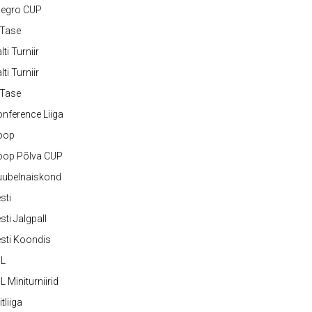
legro CUP
-Tase
lti Turniir
lti Turniir
-Tase
nference Liiga
oop
oop Põlva CUP
uubelnaiskond
sti
sti Jalgpall
sti Koondis
JL
L Miniturniirid
itliiga