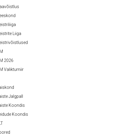
aavõistlus
eeskond
istriliiga
istrite Liiga
istrivõistlused
M
M 2026
 Valikturniir
aiskond
iste Jalgpall
iste Koondis
eidude Koondis
LT
oored