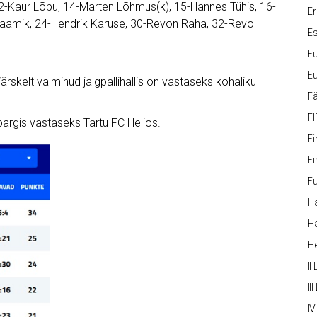
2-Kaur Lõbu, 14-Marten Lõhmus(k), 15-Hannes Tühis, 16-
Er
aamik, 24-Hendrik Karuse, 30-Revon Raha, 32-Revo
Es
Eu
Eu
rskelt valminud jalgpallihallis on vastaseks kohaliku
Fä
FI
argis vastaseks Tartu FC Helios.
Fi
Fi
Fu
Ha
Ha
H
II
III
IV