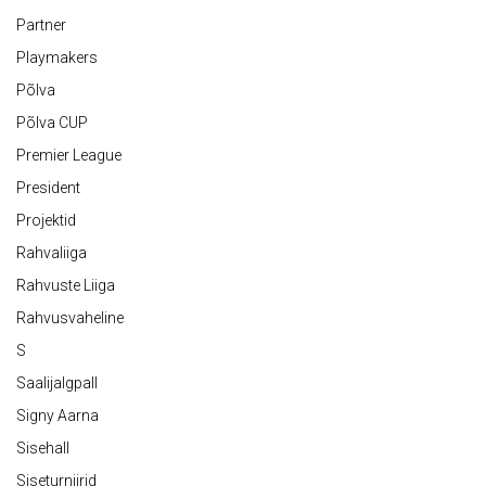
Partner
Playmakers
Põlva
Põlva CUP
Premier League
President
Projektid
Rahvaliiga
Rahvuste Liiga
Rahvusvaheline
S
Saalijalgpall
Signy Aarna
Sisehall
Siseturniirid