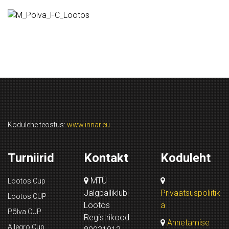
Kodulehe teostus:
www.innar.eu
Turniirid
Kontakt
Koduleht
MTÜ
Lootos Cup
Jalgpalliklubi
Privaatsuspoliitik
Lootos CUP
Lootos
a
Põlva CUP
Registrikood:
Annetamise
Allegro Cup