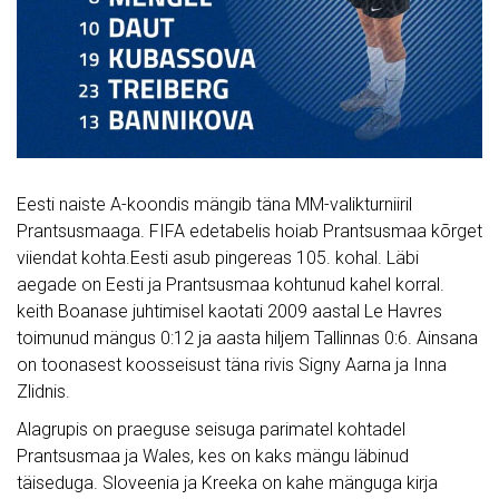
Eesti naiste A-koondis mängib täna MM-valikturniiril
Prantsusmaaga.
FIFA edetabelis hoiab Prantsusmaa kõrget
viiendat kohta.Eesti asub pingereas 105. kohal. Läbi
aegade on Eesti ja Prantsusmaa kohtunud kahel korral.
keith Boanase juhtimisel kaotati 2009 aastal Le Havres
toimunud mängus 0:12 ja aasta hiljem Tallinnas 0:6. Ainsana
on toonasest koosseisust täna rivis Signy Aarna ja Inna
Zlidnis.
Alagrupis on praeguse seisuga parimatel kohtadel
Prantsusmaa ja Wales, kes on kaks mängu läbinud
täiseduga. Sloveenia ja Kreeka on kahe mänguga kirja