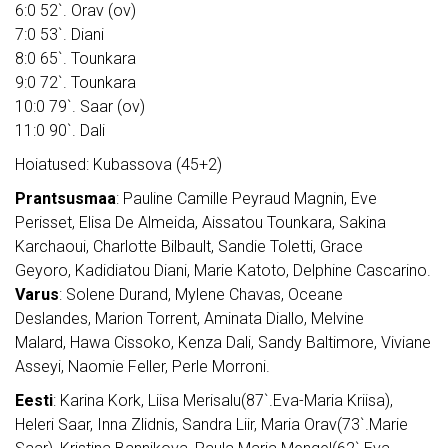
6:0 52`. Orav (ov)
7:0 53`. Diani
8:0 65`. Tounkara
9:0 72`. Tounkara
10:0 79`. Saar (ov)
11:0 90`. Dali
Hoiatused: Kubassova (45+2)
Prantsusmaa
: Pauline Camille Peyraud Magnin, Eve
Perisset, Elisa De Almeida, Aissatou Tounkara, Sakina
Karchaoui, Charlotte Bilbault, Sandie Toletti, Grace
Geyoro, Kadidiatou Diani, Marie Katoto, Delphine Cascarino.
Varus
: Solene Durand, Mylene Chavas, Oceane
Deslandes, Marion Torrent, Aminata Diallo, Melvine
Malard, Hawa Cissoko, Kenza Dali, Sandy Baltimore, Viviane
Asseyi, Naomie Feller, Perle Morroni.
Eesti
: Karina Kork, Liisa Merisalu(87`.Eva-Maria Kriisa),
Heleri Saar, Inna Zlidnis, Sandra Liir, Maria Orav(73`.Marie