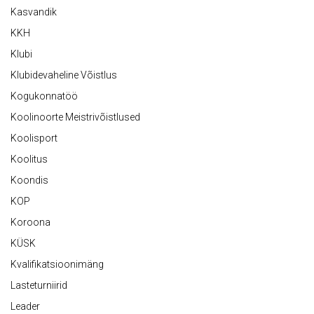
Kasvandik
KKH
Klubi
Klubidevaheline Võistlus
Kogukonnatöö
Koolinoorte Meistrivõistlused
Koolisport
Koolitus
Koondis
KOP
Koroona
KÜSK
Kvalifikatsioonimäng
Lasteturniirid
Leader