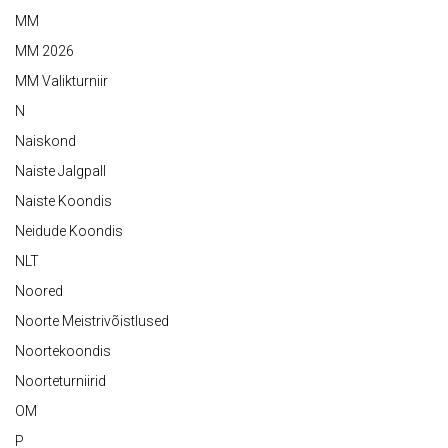
MM
MM 2026
MM Valikturniir
N
Naiskond
Naiste Jalgpall
Naiste Koondis
Neidude Koondis
NLT
Noored
Noorte Meistrivõistlused
Noortekoondis
Noorteturniirid
OM
P