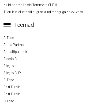
Klubi noored käisid Tammeka CUP-il
Tüdrukud alustasid augustikuud mänguga Kalevi vastu
Teemad
A-Tase
Aasta Parimad
Aastalõputurniir
Alcedo Cup
Allegro
Allegro CUP
B-Tase
Balti Turniir
Balti Turniir
C-Tase