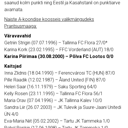
saanud kolm punkti ning Eestil ja Kasahstanil on punktiarve
avamata.
Naiste A-koondise koosseis valikmängudeks
Prantsusmaaga:
Väravavahid
Getriin Strigin (07.07.1996) – Tallinna FC Flora 27/0*
Karina Kork (23.02.1995) – FFC Vorderland (AUT) 18/0
Karina Piirimaa (30.08.2000) – Põlva FC Lootos 0/0
Kaitsjad
Inna Zlidnis (18.04.1990) – Ferencvárosi TC (HUN) 87/0
Pille Raadik (12.02.1987) – Åland United (FIN) 87/0
Heleri Saar (16.11.1979) – Saku Sporting 64/0
Kelly Rosen (23.11.1995) – Tallinna FC Flora 56/1
Maria Orav (07.04.1996) – JK Tallinna Kalev 10/0
Sandra Liir (26.07.2003) – JK Tulevik ja Suure-Jaani Unitedi
ÜN 4/0
Eva-Maria Niit (05.02.2002) – Tartu JK Tammeka 1/0
Rahel Repkin (17.06.1998) – Tartu JK Tammeka 1/0