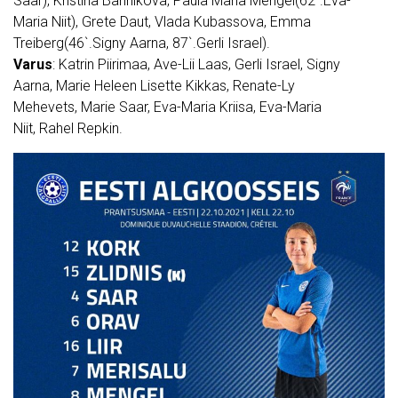
Saar), Kristina Bannikova, Paula Maria Mengel(62`.Eva-
Maria Niit), Grete Daut, Vlada Kubassova, Emma
Treiberg(46`.Signy Aarna, 87`.Gerli Israel).
Varus
: Katrin Piirimaa, Ave-Lii Laas, Gerli Israel, Signy
Aarna, Marie Heleen Lisette Kikkas, Renate-Ly
Mehevets, Marie Saar, Eva-Maria Kriisa, Eva-Maria
Niit, Rahel Repkin.