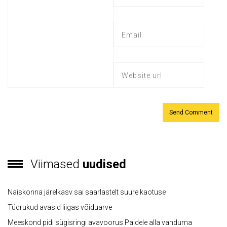
Viimased
uudised
Naiskonna järelkasv sai saarlastelt suure kaotuse
Tüdrukud avasid liigas võiduarve
Meeskond pidi sügisringi avavoorus Paidele alla vanduma