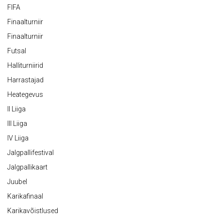
FIFA
Finaalturniir
Finaalturniir
Futsal
Halliturniirid
Harrastajad
Heategevus
II Liiga
III Liiga
IV Liiga
Jalgpallifestival
Jalgpallikaart
Juubel
Karikafinaal
Karikavõistlused