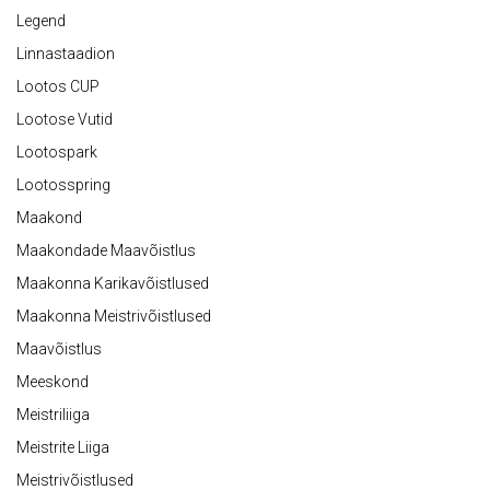
Legend
Linnastaadion
Lootos CUP
Lootose Vutid
Lootospark
Lootosspring
Maakond
Maakondade Maavõistlus
Maakonna Karikavõistlused
Maakonna Meistrivõistlused
Maavõistlus
Meeskond
Meistriliiga
Meistrite Liiga
Meistrivõistlused