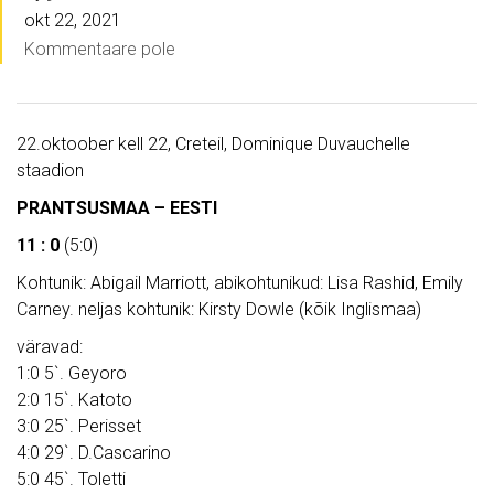
okt 22, 2021
Kommentaare pole
22.oktoober kell 22, Creteil, Dominique Duvauchelle
staadion
PRANTSUSMAA – EESTI
11 : 0
(5:0)
Kohtunik: Abigail Marriott, abikohtunikud: Lisa Rashid, Emily
Carney. neljas kohtunik: Kirsty Dowle (kõik Inglismaa)
väravad:
1:0 5`. Geyoro
2:0 15`. Katoto
3:0 25`. Perisset
4:0 29`. D.Cascarino
5:0 45`. Toletti