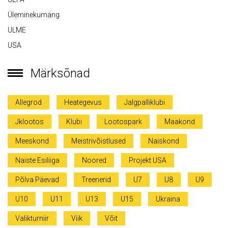
Üleminekumäng
ULME
USA
Märksõnad
Allegrod
Heategevus
Jalgpalliklubi
Jklootos
Klubi
Lootospark
Maakond
Meeskond
Meistrivõistlused
Naiskond
Naiste Esiliiga
Noored
Projekt USA
Põlva Päevad
Treenerid
U7
U8
U9
U10
U11
U13
U15
Ukraina
Valikturniir
Viik
Võit