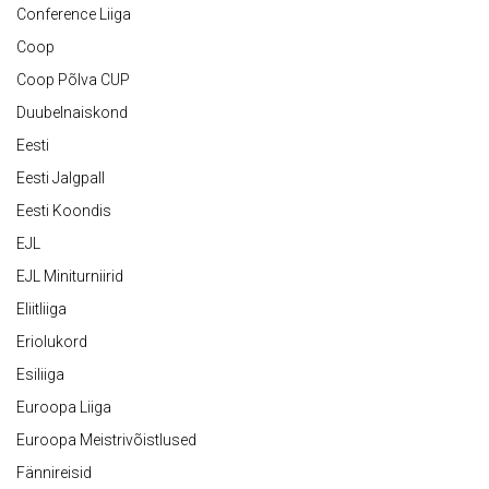
Conference Liiga
Coop
Coop Põlva CUP
Duubelnaiskond
Eesti
Eesti Jalgpall
Eesti Koondis
EJL
EJL Miniturniirid
Eliitliiga
Eriolukord
Esiliiga
Euroopa Liiga
Euroopa Meistrivõistlused
Fännireisid