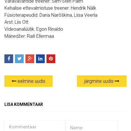
Väravavahtide treener: Siim-Sten Palm
Kehalise ettevalmistuse treener: Hendrik Nälk
Füsioterapeudid: Daria Narõškina, Liisa Veerla
Arst: Liis Ott
Videoanalüütik: Egon Rinaldo
Mänedžer: Raili Ellermaa
eelmine uudis
järgmine uudis
LISA KOMMENTAAR