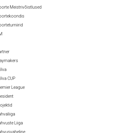
orte Meistrivõistlused
oortekoondis
orteturniirid
M
rtner
laymakers
õlva
õlva CUP
emier League
esident
ojektid
hvaliiga
hvuste Liiga
ahvusvaheline