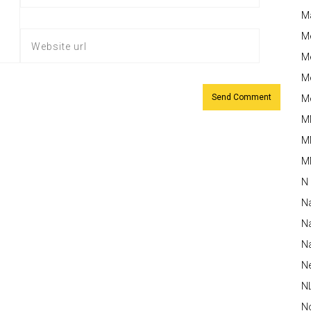
M
M
Me
Me
Me
M
M
MM
N
N
Na
Na
N
N
N