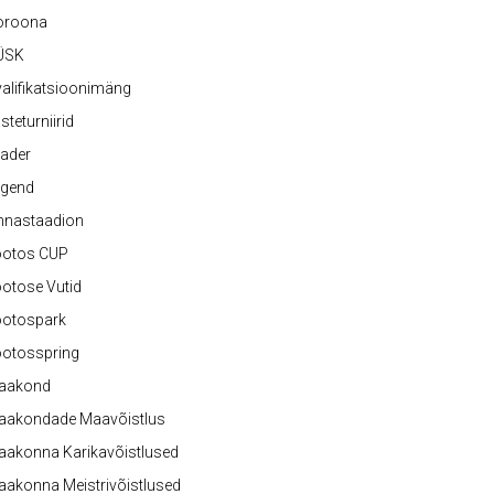
oroona
ÜSK
alifikatsioonimäng
steturniirid
ader
egend
nnastaadion
ootos CUP
otose Vutid
ootospark
ootosspring
aakond
aakondade Maavõistlus
aakonna Karikavõistlused
akonna Meistrivõistlused