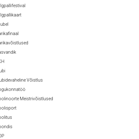
lgpallifestival
lgpallikaart
ubel
rikafinaal
rikavõistlused
asvandik
KH
ubi
ubidevaheline Võistlus
ogukonnatöö
olinoorte Meistrivõistlused
olisport
olitus
oondis
OP