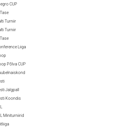
legro CUP
-Tase
lti Turniir
lti Turniir
-Tase
nference Liiga
oop
oop Põlva CUP
uubelnaiskond
sti
sti Jalgpall
sti Koondis
JL
L Miniturniirid
itliiga