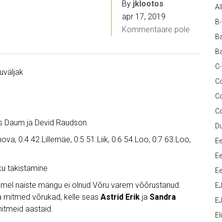
By
jklootos
Al
apr 17, 2019
B
Kommentaare pole
Ba
Ba
C
ruväljak
Co
C
C
as Daum ja Devid Raudson.
D
ova, 0:4 42.Lillemäe, 0:5 51.Liik, 0:6 54.Loo, 0:7 63.Loo,
Ee
Ee
ku takistamine
Ee
tasemel naiste mängu ei olnud Võru varem võõrustanud.
E
 mitmed võrukad, kelle seas
Astrid Erik
ja
Sandra
EJ
mitmeid aastaid.
Eli