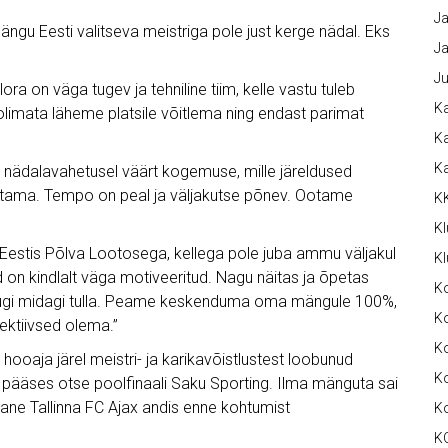
Ja
ngu Eesti valitseva meistriga pole just kerge nädal. Eks
Ja
Ju
Flora on väga tugev ja tehniline tiim, kelle vastu tuleb
Ka
oolimata läheme platsile võitlema ning endast parimat
Ka
K
 nädalavahetusel väärt kogemuse, mille järeldused
tama. Tempo on peal ja väljakutse põnev. Ootame
K
Kl
Eestis Põlva Lootosega, kellega pole juba ammu väljakul
Kl
 on kindlalt väga motiveeritud. Nagu näitas ja õpetas
K
 pruugi midagi tulla. Peame keskenduma oma mängule 100%,
Ko
fektiivsed olema.”
Ko
 hooaja järel meistri- ja karikavõistlustest loobunud
Ko
 pääses otse poolfinaali Saku Sporting. Ilma mänguta sai
tane Tallinna FC Ajax andis enne kohtumist
K
K