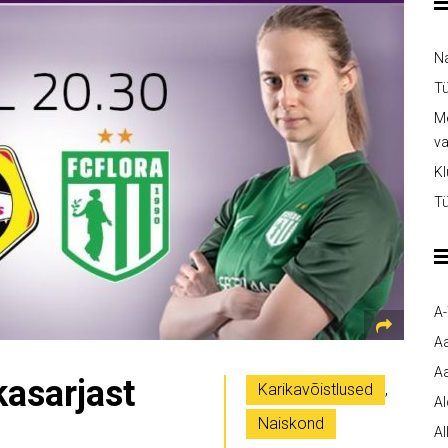
Na
Tü
Me
v
Kl
Tü
A
A
Aa
kasarjast
Karikavõistlused
,
A
Naiskond
Al