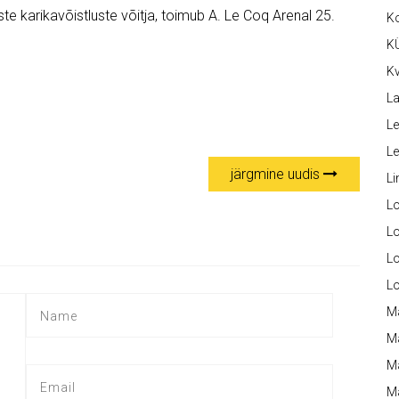
ste karikavõistluste võitja, toimub A. Le Coq Arenal 25.
K
K
Kv
La
Le
L
järgmine uudis
Li
L
Lo
L
L
M
M
M
Ma