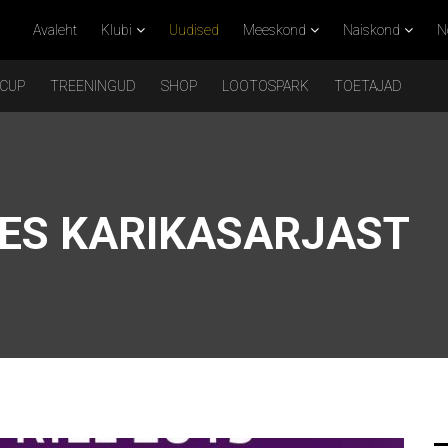
Avaleht
Klubi
Uudised
Meeskond
Naiskond
N
 CUP
TREENINGUD
SHOP
LOOTOSPARK
TOETAJAD
ES KARIKASARJAST