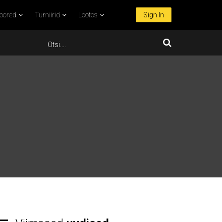
oored
Turniirid
Lootos
Sign In