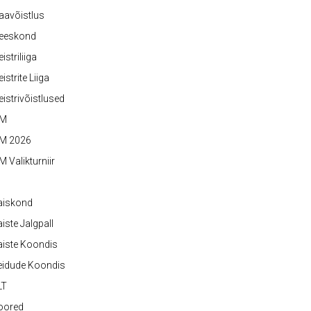
aavõistlus
eeskond
istriliiga
istrite Liiga
istrivõistlused
M
M 2026
 Valikturniir
aiskond
iste Jalgpall
iste Koondis
eidude Koondis
LT
oored