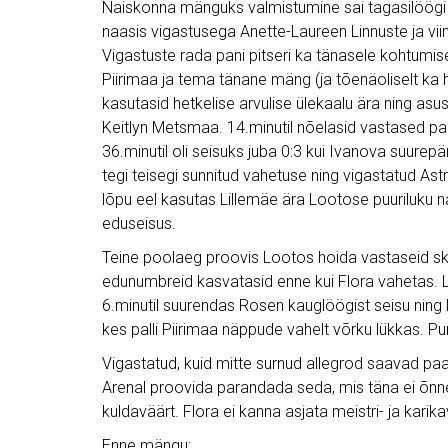
Naiskonna mänguks valmistumine sai tagasilöögi
naasis vigastusega Anette-Laureen Linnuste ja viim
Vigastuste rada pani pitseri ka tänasele kohtumise
Piirimaa ja tema tänane mäng (ja tõenäoliselt ka
kasutasid hetkelise arvulise ülekaalu ära ning as
Keitlyn Metsmaa. 14.minutil nõelasid vastased pare
36.minutil oli seisuks juba 0:3 kui Ivanova suure
tegi teisegi sunnitud vahetuse ning vigastatud Astr
lõpu eel kasutas Lillemäe ära Lootose puuriluku nai
eduseisus.
Teine poolaeg proovis Lootos hoida vastaseid skoo
edunumbreid kasvatasid enne kui Flora vahetas. La
6.minutil suurendas Rosen kauglöögist seisu ning 
kes palli Piirimaa näppude vahelt võrku lükkas. P
Vigastatud, kuid mitte surnud allegrod saavad pa
Arenal proovida parandada seda, mis täna ei õn
kuldaväärt. Flora ei kanna asjata meistri- ja karikavõ
Enne mängu: