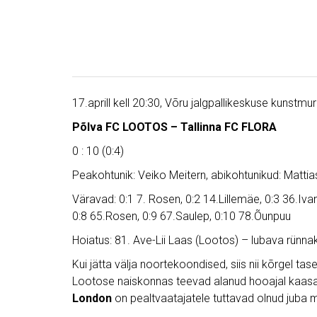
17.aprill kell 20:30, Võru jalgpallikeskuse kunstmu
Põlva FC LOOTOS – Tallinna FC FLORA
0 : 10 (0:4)
Peakohtunik: Veiko Meitern, abikohtunikud: Matti
Väravad: 0:1 7. Rosen, 0:2 14.Lillemäe, 0:3 36.Ivan
0:8 65.Rosen, 0:9 67.Saulep, 0:10 78.Õunpuu
Hoiatus: 81. Ave-Lii Laas (Lootos) – lubava rünna
Kui jätta välja noortekoondised, siis nii kõrgel 
Lootose naiskonnas teevad alanud hooajal kaasa
London
on pealtvaatajatele tuttavad olnud juba 