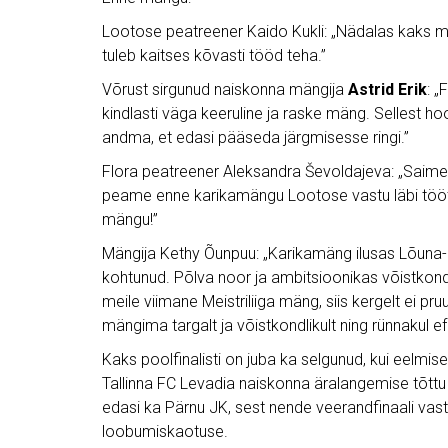
Lootose peatreener Kaido Kukli: „Nädalas kaks mä
tuleb kaitses kõvasti tööd teha.”
Võrust sirgunud naiskonna mängija
Astrid Erik
: „
kindlasti väga keeruline ja raske mäng. Sellest h
andma, et edasi pääseda järgmisesse ringi.”
Flora peatreener Aleksandra Ševoldajeva: „Saime
peame enne karikamängu Lootose vastu läbi töö
mängu!”
Mängija Kethy Õunpuu: „Karikamäng ilusas Lõuna-
kohtunud. Põlva noor ja ambitsioonikas võistkond
meile viimane Meistriliiga mäng, siis kergelt ei
mängima targalt ja võistkondlikult ning rünnakul e
Kaks poolfinalisti on juba ka selgunud, kui eelmise
Tallinna FC Levadia naiskonna äralangemise tõttu
edasi ka Pärnu JK, sest nende veerandfinaali vas
loobumiskaotuse.