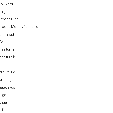
iolukord
iliiga
roopa Liiga
roopa Meistrivõistlused
nnireisid
FA
naalturniir
naalturniir
tsal
lliturniirid
rrastajad
eategevus
 Liiga
 Liiga
 Liiga