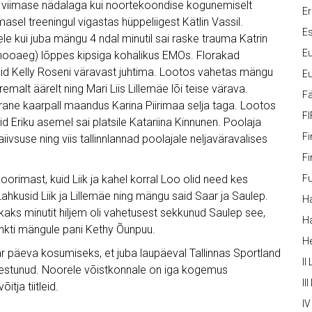
 viimase nädalaga kui noortekoondise kogunemiselt
Er
asel treeningul vigastas hüppeliigest Kätlin Vassil.
Es
le kui juba mängu 4 ndal minutil sai raske trauma Katrin
Eu
 hooaeg) lõppes kipsiga kohalikus EMOs. Florakad
usid Kelly Roseni väravast juhtima. Lootos vahetas mängu
Eu
malt äärelt ning Mari Liis Lillemäe lõi teise värava.
Fä
pärane kaarpall maandus Karina Piirimaa selja taga. Lootos
FI
id Eriku asemel sai platsile Katariina Kinnunen. Poolaja
Fi
ivsuse ning viis tallinnlannad poolajale neljaväravalises
Fi
rimast, kuid Liik ja kahel korral Loo olid need kes
Fu
hkusid Liik ja Lillemäe ning mängu said Saar ja Saulep.
Ha
kaks minutit hiljem oli vahetusest sekkunud Saulep see,
Ha
unkti mängule pani Kethy Õunpuu.
H
ar päeva kosumiseks, et juba laupäeval Tallinnas Sportland
II
nestunud. Noorele võistkonnale on iga kogemus
III
itja tiitleid.
IV