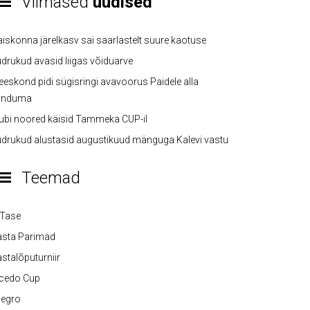
Viimased
uudised
iskonna järelkasv sai saarlastelt suure kaotuse
drukud avasid liigas võiduarve
eskond pidi sügisringi avavoorus Paidele alla
anduma
ubi noored käisid Tammeka CUP-il
drukud alustasid augustikuud mänguga Kalevi vastu
Teemad
-Tase
asta Parimad
stalõputurniir
lcedo Cup
legro