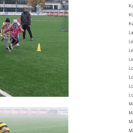
K
K
Kv
La
Le
L
Li
L
Lo
L
L
M
M
M
Ma