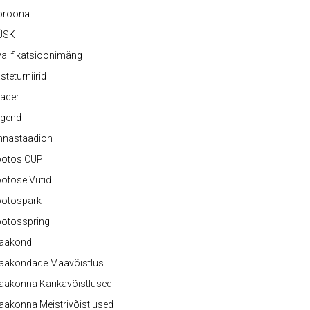
oroona
ÜSK
alifikatsioonimäng
steturniirid
ader
egend
nnastaadion
ootos CUP
otose Vutid
ootospark
ootosspring
aakond
aakondade Maavõistlus
aakonna Karikavõistlused
akonna Meistrivõistlused