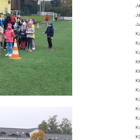
Ja
Ja
Ju
Ka
Ka
K
K
Kl
Kl
K
Ko
Ko
Ko
K
K