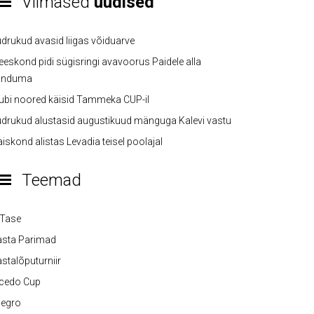
Viimased
uudised
drukud avasid liigas võiduarve
eskond pidi sügisringi avavoorus Paidele alla
anduma
ubi noored käisid Tammeka CUP-il
drukud alustasid augustikuud mänguga Kalevi vastu
iskond alistas Levadia teisel poolajal
Teemad
-Tase
asta Parimad
stalõputurniir
lcedo Cup
legro