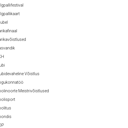
lgpallifestival
lgpallikaart
ubel
rikafinaal
rikavõistlused
asvandik
KH
ubi
ubidevaheline Võistlus
ogukonnatöö
olinoorte Meistrivõistlused
olisport
olitus
oondis
OP