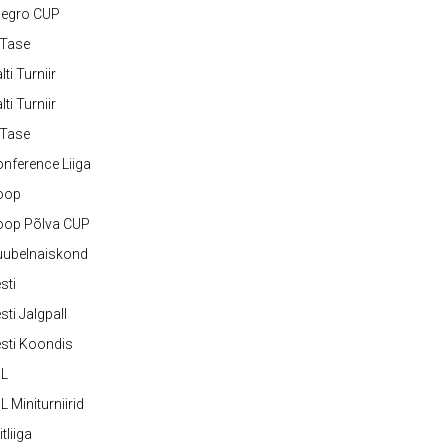
legro CUP
-Tase
lti Turniir
lti Turniir
-Tase
nference Liiga
oop
oop Põlva CUP
uubelnaiskond
sti
sti Jalgpall
sti Koondis
JL
L Miniturniirid
itliiga