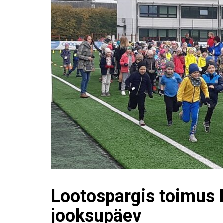
Lootospargis toimus 
jooksupäev