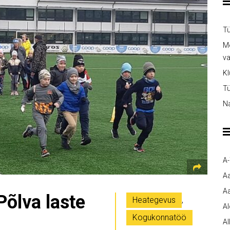
Tü
Me
v
Kl
Tü
Na
A
A
Aa
Põlva laste
Heategevus
,
A
Kogukonnatöö
Al