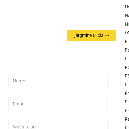
No
N
No
O
järgmine uudis
P
Pa
P
P
P
Pr
Pr
Pr
Ra
Ra
R