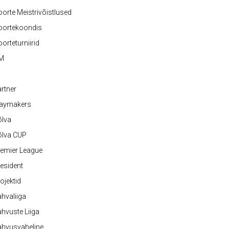
orte Meistrivõistlused
oortekoondis
orteturniirid
M
rtner
laymakers
õlva
õlva CUP
emier League
esident
ojektid
hvaliiga
hvuste Liiga
ahvusvaheline