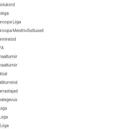
iolukord
iliiga
roopa Liiga
roopa Meistrivõistlused
nnireisid
FA
naalturniir
naalturniir
tsal
lliturniirid
rrastajad
eategevus
 Liiga
 Liiga
 Liiga