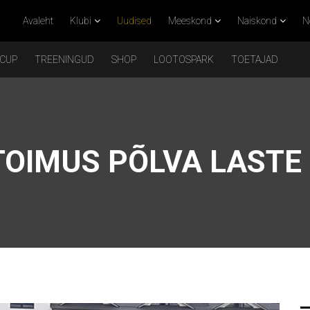
Avaleht
Klubi
Uudised
Meeskond
Naiskond
N
 CUP
TREENINGUD
SHOP
LOOTOSPARK
TOETAJAD
TOIMUS PÕLVA LASTE