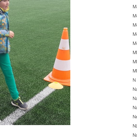
M
M
Me
Me
Me
M
M
MM
N
N
Na
Na
N
N
N