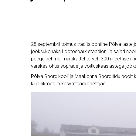
28.septembril toimus traditsiooniline Põlva laste
jooksukohaks Lootospark staadioni ja sajad noo
peegelpehmel murukattel tervelt 300 meetrise ring
värskes õhus sõprade ja võitluskaaslastega jooks
Põlva Spordikooli ja Maakonna Spordiliidu poolt ko
klubiliikmed ja kasvatajad/õpetajad.