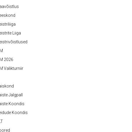
aavõistlus
eeskond
istriliiga
istrite Liiga
istrivõistlused
M
M 2026
 Valikturniir
aiskond
iste Jalgpall
iste Koondis
eidude Koondis
LT
oored