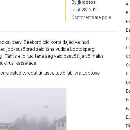
By
jklootos
Al
sept 28, 2021
B
Kommentaare pole
Ba
Ba
C
 jooksupäev. Seekord olid korraldajad valinud
Co
red jooksusõbrad said täna vudida Lootospargi
i. Tähtis ei olnud täna aeg vaid osavõtt ja võimalus
C
ukiirusi katsetada.
C
rraldatud toredat üritust aitasid läbi viia Lootose
D
Ee
Ee
Ee
E
EJ
Eli