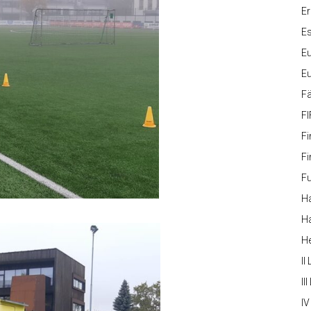
Er
Es
Eu
Eu
Fä
FI
Fi
Fi
Fu
Ha
Ha
H
II
III
IV