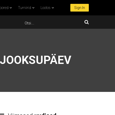
oored
Turniirid
Lootos
Sign In
 JOOKSUPÄEV