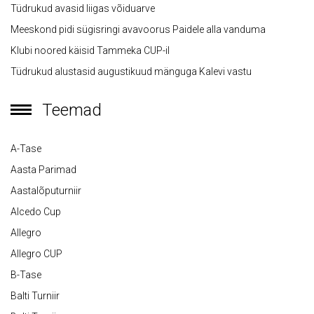
Tüdrukud avasid liigas võiduarve
Meeskond pidi sügisringi avavoorus Paidele alla vanduma
Klubi noored käisid Tammeka CUP-il
Tüdrukud alustasid augustikuud mänguga Kalevi vastu
Teemad
A-Tase
Aasta Parimad
Aastalõputurniir
Alcedo Cup
Allegro
Allegro CUP
B-Tase
Balti Turniir