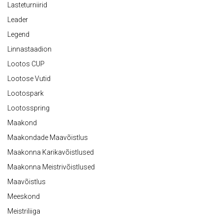
Lasteturniirid
Leader
Legend
Linnastaadion
Lootos CUP
Lootose Vutid
Lootospark
Lootosspring
Maakond
Maakondade Maavõistlus
Maakonna Karikavõistlused
Maakonna Meistrivõistlused
Maavõistlus
Meeskond
Meistriliiga