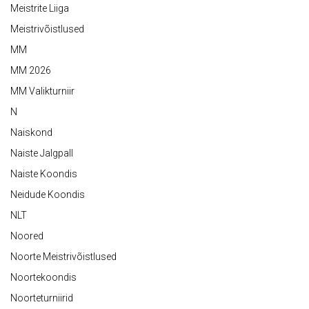
Meistrite Liiga
Meistrivõistlused
MM
MM 2026
MM Valikturniir
N
Naiskond
Naiste Jalgpall
Naiste Koondis
Neidude Koondis
NLT
Noored
Noorte Meistrivõistlused
Noortekoondis
Noorteturniirid