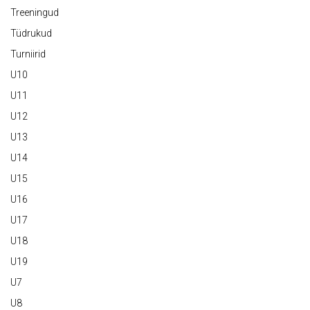
Treeningud
Tüdrukud
Turniirid
U10
U11
U12
U13
U14
U15
U16
U17
U18
U19
U7
U8