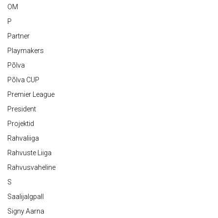
OM
P
Partner
Playmakers
Põlva
Põlva CUP
Premier League
President
Projektid
Rahvaliiga
Rahvuste Liiga
Rahvusvaheline
S
Saalijalgpall
Signy Aarna