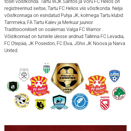
tosin võistkonda. Tartu WJK Santos ja Võru FC Helios on
registreerinud seitse, Tartu FC Helios viis võistkonda. Nelja
võistkonnaga on esindatud Puhja JK, kolmega Tartu klubid
Tammeka, FA Tartu Kalev ja Merkuur juunior.
Traditsiooniliselt on osalemas Valga FC Warrior .
Võistkonnad on turniirile ülesse andnud Tallinna FC Levadia,
FC Otepää, JK Poseidon, FC Elva, Jõhvi JK Noova ja Narva
United.