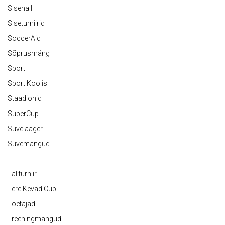
Sisehall
Siseturniirid
SoccerAid
Sõprusmäng
Sport
Sport Koolis
Staadionid
SuperCup
Suvelaager
Suvemängud
T
Taliturniir
Tere Kevad Cup
Toetajad
Treeningmängud