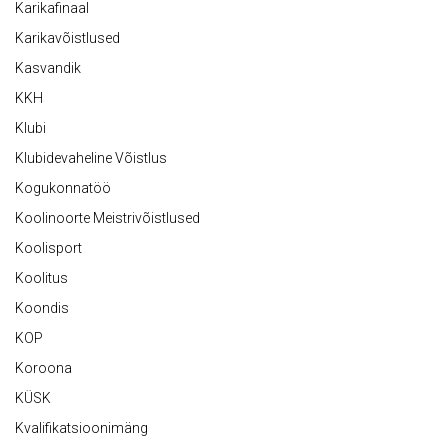
Karikafinaal
Karikavõistlused
Kasvandik
KKH
Klubi
Klubidevaheline Võistlus
Kogukonnatöö
Koolinoorte Meistrivõistlused
Koolisport
Koolitus
Koondis
KOP
Koroona
KÜSK
Kvalifikatsioonimäng