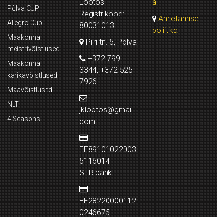
Lootos
a
Põlva CUP
Registrikood:
Annetamise
Allegro Cup
80031013
poliitika
Maakonna
Piiri tn. 5, Põlva
meistrivõistlused
+372 799
Maakonna
3344, +372 525
karikavõistlused
7926
Maavõistlused
NLT
jklootos@gmail.
4 Seasons
com
EE89101022003
5116014
SEB pank
EE28220000112
0246675