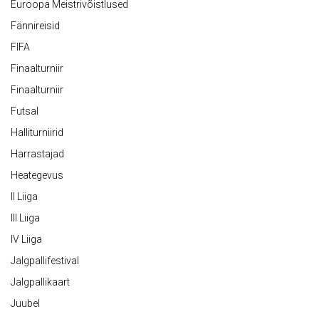
Euroopa Meistrivõistlused
Fännireisid
FIFA
Finaalturniir
Finaalturniir
Futsal
Halliturniirid
Harrastajad
Heategevus
II Liiga
III Liiga
IV Liiga
Jalgpallifestival
Jalgpallikaart
Juubel