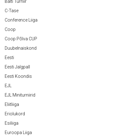
Balti Turniir
C-Tase
Conference Liiga
Coop
Coop Põlva CUP
Duubelnaiskond
Eesti
Eesti Jalgpall
Eesti Koondis
EJL
EJL Miniturniirid
Eliitliiga
Eriolukord
Esiliiga
Euroopa Liiga