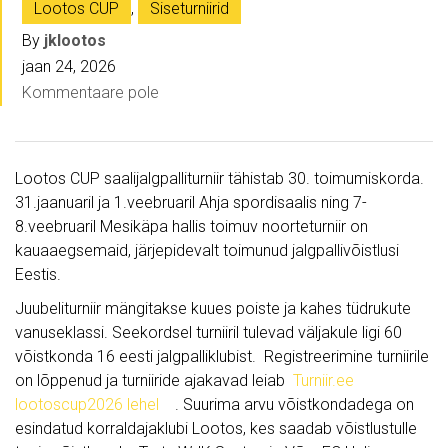
Lootos CUP
,
Siseturniirid
By
jklootos
jaan 24, 2026
Kommentaare pole
Lootos CUP saalijalgpalliturniir tähistab 30. toimumiskorda.
31.jaanuaril ja 1.veebruaril Ahja spordisaalis ning 7-
8.veebruaril Mesikäpa hallis toimuv noorteturniir on
kauaaegsemaid, järjepidevalt toimunud jalgpallivõistlusi
Eestis.
Juubeliturniir mängitakse kuues poiste ja kahes tüdrukute
vanuseklassi. Seekordsel turniiril tulevad väljakule ligi 60
võistkonda 16 eesti jalgpalliklubist. Registreerimine turniirile
on lõppenud ja turniiride ajakavad leiab
Turniir.ee
lootoscup2026 lehel
. Suurima arvu võistkondadega on
esindatud korraldajaklubi Lootos, kes saadab võistlustulle