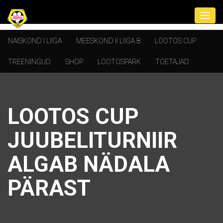
NAISKOND I LIIGA
MEESKOND II LIIGA B
LOOTOS CUP
TREENINGUD
SHOP
LOOTOSPARK
TOETAJAD
LOOTOS CUP
JUUBELITURNIIR
ALGAB NÄDALA
PÄRAST