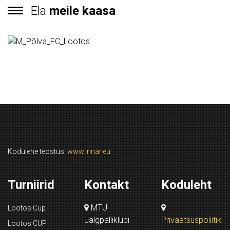
Ela
meile kaasa
Kodulehe teostus:
www.innar.eu
Turniirid
Kontakt
Koduleht
MTÜ
Lootos Cup
Jalgpalliklubi
Privaatsuspoliitik
Lootos CUP