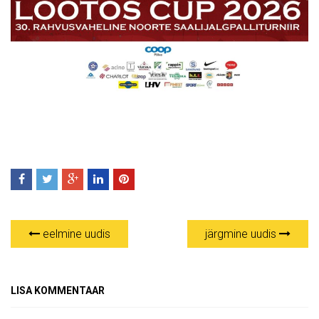
eelmine uudis
järgmine uudis
LISA KOMMENTAAR