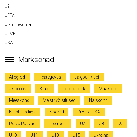
U9
UEFA
Üleminekumäng
ULME
USA
Märksõnad
Allegrod
Heategevus
Jalgpalliklubi
Jklootos
Klubi
Lootospark
Maakond
Meeskond
Meistrivõistlused
Naiskond
Naiste Esiliiga
Noored
Projekt USA
Põlva Päevad
Treenerid
U7
U8
U9
U10
U11
U13
U15
Ukraina