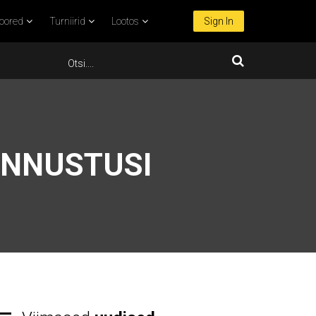
oored
Turniirid
Lootos
Sign In
UNNUSTUSI