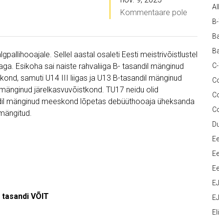
Al
Kommentaare pole
B
Ba
Ba
pallihooajale. Sellel aastal osaleti Eesti meistrivõistlustel
a. Esikoha sai naiste rahvaliiga B- tasandil mänginud
C
kond, samuti U14 III liigas ja U13 B-tasandil mänginud
Co
mänginud järelkasvuvõistkond. TU17 neidu olid
C
ndil mänginud meeskond lõpetas debüüthooaja üheksanda
C
 mängitud.
D
Ee
Ee
Ee
E
B tasandi VÕIT
EJ
Eli