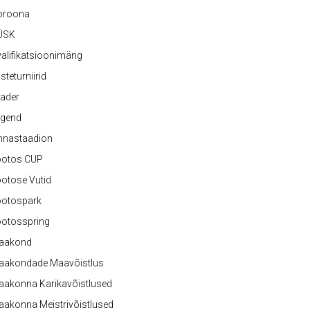
oroona
ÜSK
alifikatsioonimäng
steturniirid
ader
egend
nnastaadion
ootos CUP
otose Vutid
ootospark
ootosspring
aakond
aakondade Maavõistlus
aakonna Karikavõistlused
akonna Meistrivõistlused