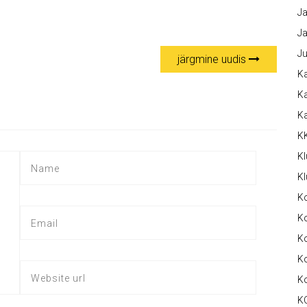
Ja
Ja
Ju
järgmine uudis
Ka
Ka
K
K
Kl
Kl
K
Ko
Ko
Ko
K
K