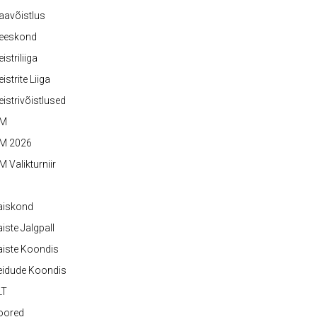
aavõistlus
eeskond
istriliiga
istrite Liiga
istrivõistlused
M
M 2026
 Valikturniir
aiskond
iste Jalgpall
iste Koondis
eidude Koondis
LT
oored