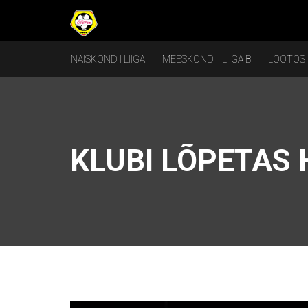
NAISKOND I LIIGA
MEESKOND II LIIGA B
LOOTOS
KLUBI LÕPETAS