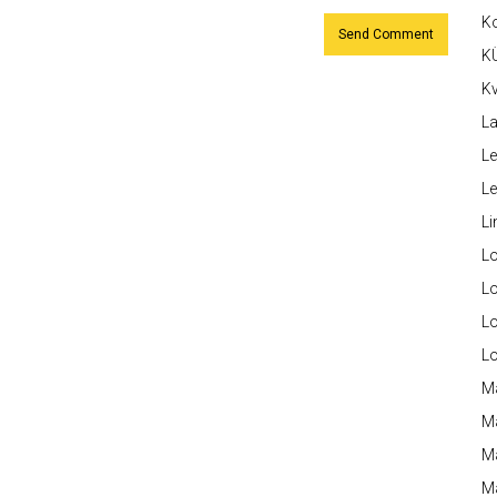
K
K
Kv
La
Le
L
Li
L
Lo
L
L
M
M
M
Ma