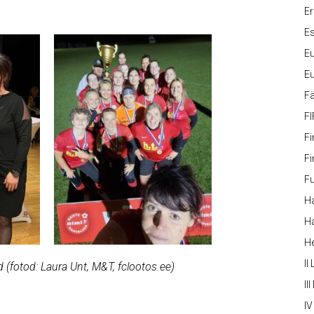
Er
Es
Eu
Eu
Fä
FI
Fi
Fi
Fu
Ha
Ha
H
II
 (fotod: Laura Unt, M&T, fclootos.ee)
III
IV