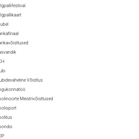
lgpallifestival
lgpallikaart
ubel
rikafinaal
rikavõistlused
asvandik
KH
ubi
ubidevaheline Võistlus
ogukonnatöö
olinoorte Meistrivõistlused
olisport
olitus
oondis
OP