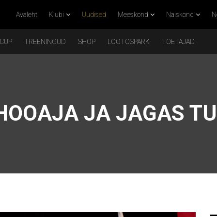
Avaleht
Klubi
Uudised
Meeskond
Naiskond
N
 CUP
TREENINGUD
SHOP
LOOTOSPARK
TOETAJAD
 HOOAJA JA JAGAS T