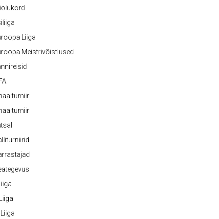
iolukord
iliiga
roopa Liiga
roopa Meistrivõistlused
nnireisid
FA
naalturniir
naalturniir
tsal
lliturniirid
rrastajad
eategevus
 Liiga
 Liiga
 Liiga