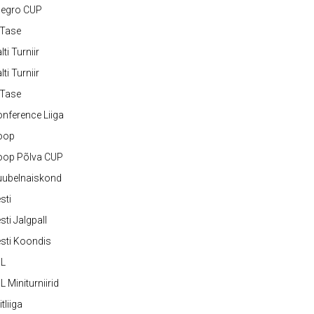
legro CUP
-Tase
lti Turniir
lti Turniir
-Tase
nference Liiga
oop
oop Põlva CUP
uubelnaiskond
sti
sti Jalgpall
sti Koondis
JL
L Miniturniirid
itliiga