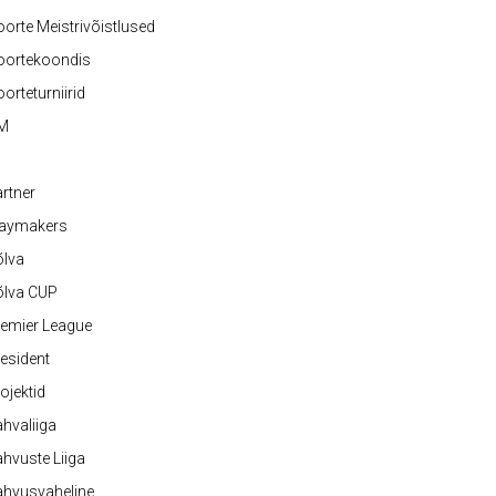
orte Meistrivõistlused
oortekoondis
orteturniirid
M
rtner
laymakers
õlva
õlva CUP
emier League
esident
ojektid
hvaliiga
hvuste Liiga
ahvusvaheline