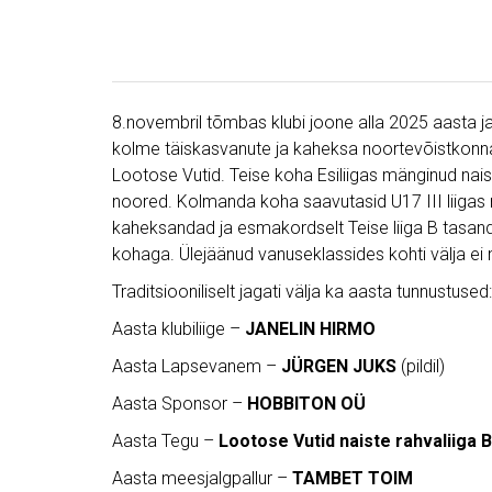
8.novembril tõmbas klubi joone alla 2025 aasta jalg
kolme täiskasvanute ja kaheksa noortevõistkonnag
Lootose Vutid. Teise koha Esiliigas mänginud nais
noored. Kolmanda koha saavutasid U17 III liigas 
kaheksandad ja esmakordselt Teise liiga B tasa
kohaga. Ülejäänud vanuseklassides kohti välja ei
Traditsiooniliselt jagati välja ka aasta tunnustused:
Aasta klubiliige –
JANELIN HIRMO
Aasta Lapsevanem –
JÜRGEN JUKS
(pildil)
Aasta Sponsor –
HOBBITON OÜ
Aasta Tegu –
Lootose Vutid naiste rahvaliiga 
Aasta meesjalgpallur –
TAMBET TOIM