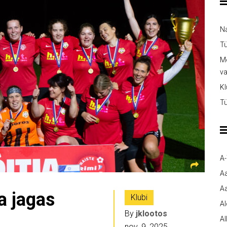
Na
Tü
Me
v
Kl
Tü
A
A
Aa
a jagas
Klubi
A
By
jklootos
Al
nov. 9, 2025