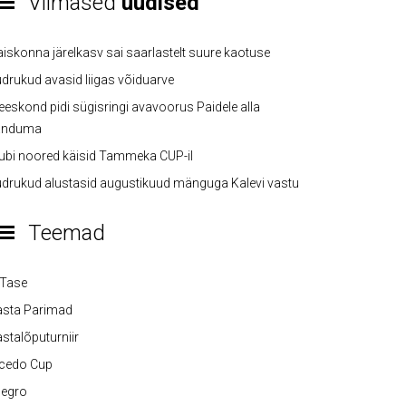
Viimased
uudised
iskonna järelkasv sai saarlastelt suure kaotuse
drukud avasid liigas võiduarve
eskond pidi sügisringi avavoorus Paidele alla
anduma
ubi noored käisid Tammeka CUP-il
drukud alustasid augustikuud mänguga Kalevi vastu
Teemad
-Tase
asta Parimad
stalõputurniir
lcedo Cup
legro