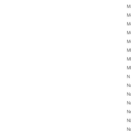
M
M
Me
Me
Me
M
M
MM
N
N
Na
Na
N
N
N