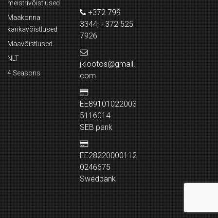
meistrivõistlused
+372 799
Maakonna
3344, +372 525
karikavõistlused
7926
Maavõistlused
NLT
jklootos@gmail.
4 Seasons
com
EE89101022003
5116014
SEB pank
EE28220000112
0246675
Swedbank