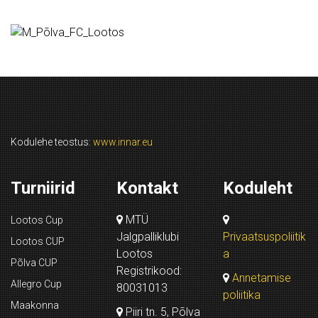
Kodulehe teostus:
www.innar.eu
Turniirid
Kontakt
Koduleht
MTÜ
Lootos Cup
Jalgpalliklubi
Privaatsuspoliitik
Lootos CUP
Lootos
a
Põlva CUP
Registrikood:
Annetamise
Allegro Cup
80031013
poliitika
Maakonna
Piiri tn. 5, Põlva