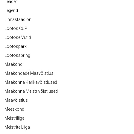
Leader
Legend
Linnastaadion
Lootos CUP
Lootose Vutid
Lootospark
Lootosspring
Maakond
Maakondade Maavõistlus
Maakonna Karikavõistlused
Maakonna Meistrivõistlused
Maavõistlus
Meeskond
Meistriliiga
Meistrite Liiga