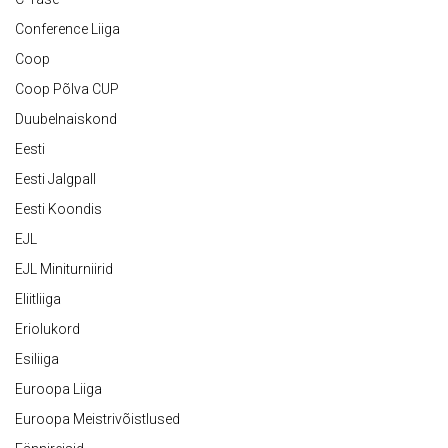
Conference Liiga
Coop
Coop Põlva CUP
Duubelnaiskond
Eesti
Eesti Jalgpall
Eesti Koondis
EJL
EJL Miniturniirid
Eliitliiga
Eriolukord
Esiliiga
Euroopa Liiga
Euroopa Meistrivõistlused