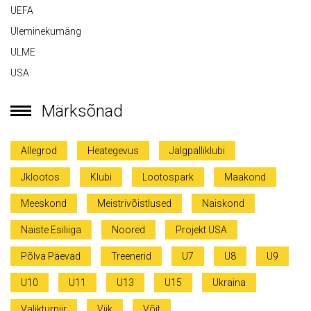
UEFA
Üleminekumäng
ULME
USA
Märksõnad
Allegrod
Heategevus
Jalgpalliklubi
Jklootos
Klubi
Lootospark
Maakond
Meeskond
Meistrivõistlused
Naiskond
Naiste Esiliiga
Noored
Projekt USA
Põlva Päevad
Treenerid
U7
U8
U9
U10
U11
U13
U15
Ukraina
Valikturniir
Viik
Võit