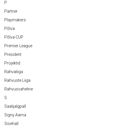
P
Partner
Playmakers
Põlva
Põlva CUP
Premier League
President
Projektid
Rahvaliiga
Rahvuste Liiga
Rahvusvaheline
S
Saalijalgpall
Signy Aarna
Sisehall