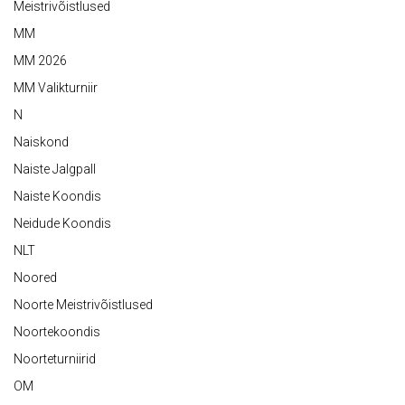
Meistrivõistlused
MM
MM 2026
MM Valikturniir
N
Naiskond
Naiste Jalgpall
Naiste Koondis
Neidude Koondis
NLT
Noored
Noorte Meistrivõistlused
Noortekoondis
Noorteturniirid
OM