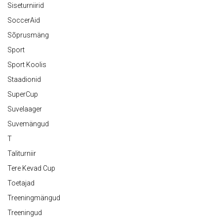
Siseturniirid
SoccerAid
Sõprusmäng
Sport
Sport Koolis
Staadionid
SuperCup
Suvelaager
Suvemängud
T
Taliturniir
Tere Kevad Cup
Toetajad
Treeningmängud
Treeningud