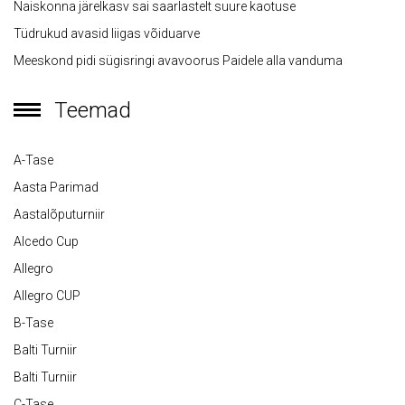
Naiskonna järelkasv sai saarlastelt suure kaotuse
Tüdrukud avasid liigas võiduarve
Meeskond pidi sügisringi avavoorus Paidele alla vanduma
Teemad
A-Tase
Aasta Parimad
Aastalõputurniir
Alcedo Cup
Allegro
Allegro CUP
B-Tase
Balti Turniir
Balti Turniir
C-Tase