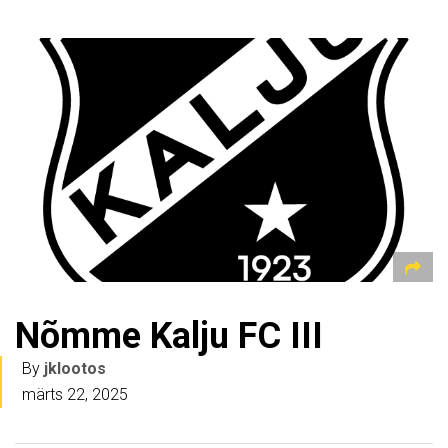
Nõmme Kalju FC III
By
jklootos
märts 22, 2025