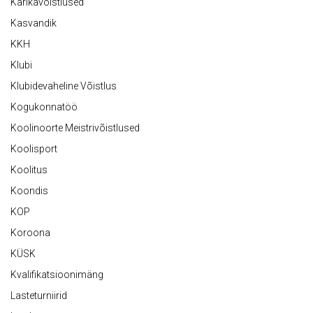
Karikavõistlused
Kasvandik
KKH
Klubi
Klubidevaheline Võistlus
Kogukonnatöö
Koolinoorte Meistrivõistlused
Koolisport
Koolitus
Koondis
KOP
Koroona
KÜSK
Kvalifikatsioonimäng
Lasteturniirid