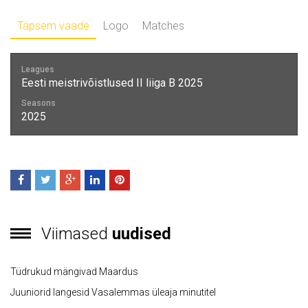
Täpsem vaade
Logo
Matches
Leagues
Eesti meistrivõistlused II liiga B 2025
Seasons
2025
Viimased
uudised
Tüdrukud mängivad Maardus
Juuniorid langesid Vasalemmas üleaja minutitel