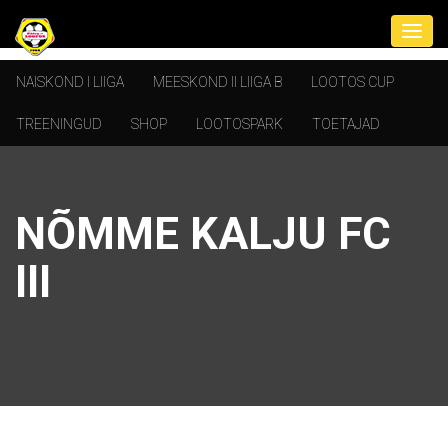
NAISKOND I LIIGA
MEESKOND II LIIGA B
LOOTOS CUP
TREENINGUD
SHOP
LOOTOSPARK
TOETAJAD
NÕMME KALJU FC
III