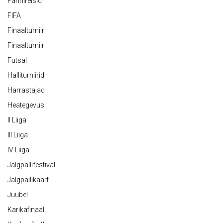
Fännireisid
FIFA
Finaalturniir
Finaalturniir
Futsal
Halliturniirid
Harrastajad
Heategevus
II Liiga
III Liiga
IV Liiga
Jalgpallifestival
Jalgpallikaart
Juubel
Karikafinaal