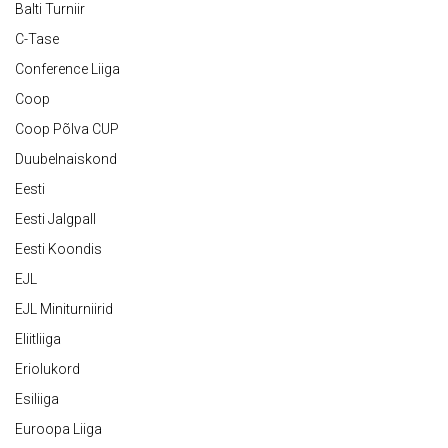
Balti Turniir
C-Tase
Conference Liiga
Coop
Coop Põlva CUP
Duubelnaiskond
Eesti
Eesti Jalgpall
Eesti Koondis
EJL
EJL Miniturniirid
Eliitliiga
Eriolukord
Esiliiga
Euroopa Liiga