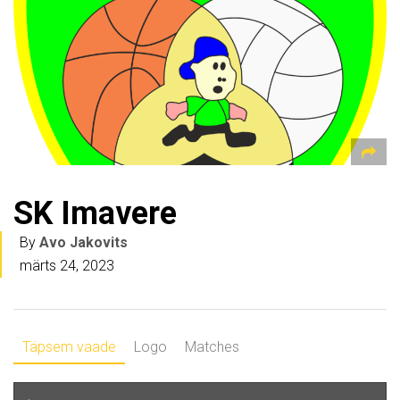
SK Imavere
By
Avo Jakovits
märts 24, 2023
Täpsem vaade
Logo
Matches