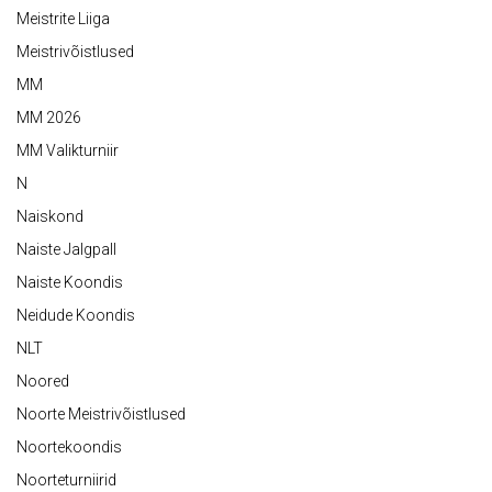
Meistrite Liiga
Meistrivõistlused
MM
MM 2026
MM Valikturniir
N
Naiskond
Naiste Jalgpall
Naiste Koondis
Neidude Koondis
NLT
Noored
Noorte Meistrivõistlused
Noortekoondis
Noorteturniirid