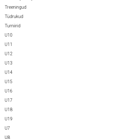
Treeningud
Tüdrukud
Turniirid
U10
U11
U12
U13
U14
U15
U16
U17
U18
U19
U7
U8