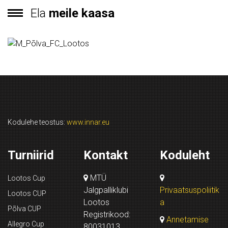
Ela
meile kaasa
Kodulehe teostus:
www.innar.eu
Turniirid
Kontakt
Koduleht
MTÜ
Lootos Cup
Jalgpalliklubi
Privaatsuspoliitik
Lootos CUP
Lootos
a
Põlva CUP
Registrikood:
Annetamise
Allegro Cup
80031013