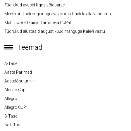
Tüdrukud avasid liigas võiduarve
Meeskond pidi sügisringi avavoorus Paidele alla vanduma
Klubi noored käisid Tammeka CUP-il
Tüdrukud alustasid augustikuud mänguga Kalevi vastu
Teemad
A-Tase
Aasta Parimad
Aastalõputurniir
Alcedo Cup
Allegro
Allegro CUP
B-Tase
Balti Turniir