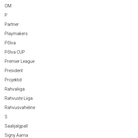
OM
P
Partner
Playmakers
Põlva
Põlva CUP
Premier League
President
Projektid
Rahvaliiga
Rahvuste Liiga
Rahvusvaheline
S
Saalijalgpall
Signy Aarna