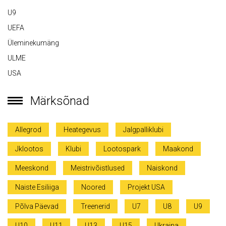
U9
UEFA
Üleminekumäng
ULME
USA
Märksõnad
Allegrod
Heategevus
Jalgpalliklubi
Jklootos
Klubi
Lootospark
Maakond
Meeskond
Meistrivõistlused
Naiskond
Naiste Esiliiga
Noored
Projekt USA
Põlva Päevad
Treenerid
U7
U8
U9
U10
U11
U13
U15
Ukraina