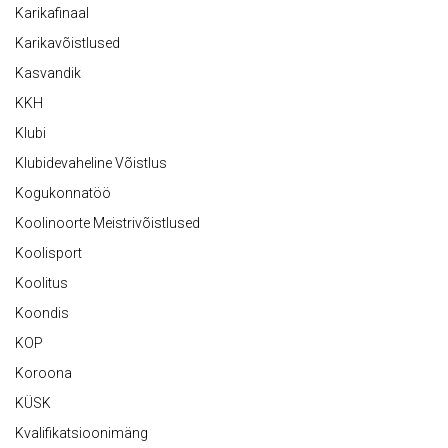
Karikafinaal
Karikavõistlused
Kasvandik
KKH
Klubi
Klubidevaheline Võistlus
Kogukonnatöö
Koolinoorte Meistrivõistlused
Koolisport
Koolitus
Koondis
KOP
Koroona
KÜSK
Kvalifikatsioonimäng