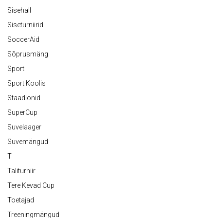
Sisehall
Siseturniirid
SoccerAid
Sõprusmäng
Sport
Sport Koolis
Staadionid
SuperCup
Suvelaager
Suvemängud
T
Taliturniir
Tere Kevad Cup
Toetajad
Treeningmängud