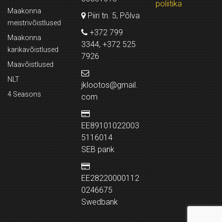
poliitika
Maakonna
Piiri tn. 5, Põlva
meistrivõistlused
+372 799
Maakonna
3344, +372 525
karikavõistlused
7926
Maavõistlused
NLT
jklootos@gmail.
4 Seasons
com
EE89101022003
5116014
SEB pank
EE28220000112
0246675
Swedbank