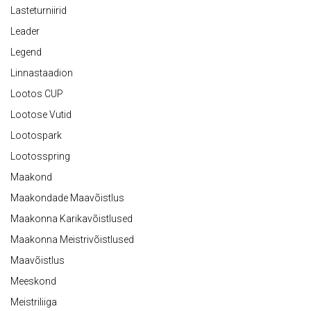
Lasteturniirid
Leader
Legend
Linnastaadion
Lootos CUP
Lootose Vutid
Lootospark
Lootosspring
Maakond
Maakondade Maavõistlus
Maakonna Karikavõistlused
Maakonna Meistrivõistlused
Maavõistlus
Meeskond
Meistriliiga