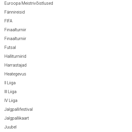
Euroopa Meistrivõistlused
Fännireisid
FIFA
Finaalturniir
Finaalturniir
Futsal
Halliturniirid
Harrastajad
Heategevus
II Liiga
III Liiga
IV Liiga
Jalgpallifestival
Jalgpallikaart
Juubel