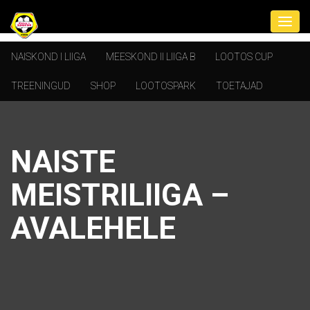
NAISKOND I LIIGA
MEESKOND II LIIGA B
LOOTOS CUP
TREENINGUD
SHOP
LOOTOSPARK
TOETAJAD
NAISTE
MEISTRILIIGA –
AVALEHELE