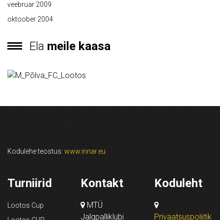
veebruar 2009
oktoober 2004
Ela
meile kaasa
Kodulehe teostus:
www.innar.eu
Turniirid
Kontakt
Koduleht
MTÜ
Lootos Cup
Jalgpalliklubi
Privaatsuspoliitik