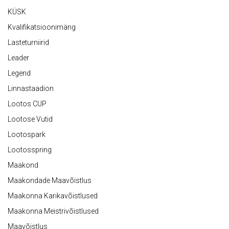
KÜSK
Kvalifikatsioonimäng
Lasteturniirid
Leader
Legend
Linnastaadion
Lootos CUP
Lootose Vutid
Lootospark
Lootosspring
Maakond
Maakondade Maavõistlus
Maakonna Karikavõistlused
Maakonna Meistrivõistlused
Maavõistlus