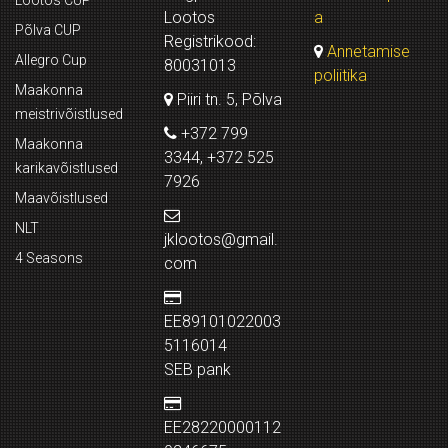
Lootos CUP
Lootos
a
Põlva CUP
Registrikood:
Annetamise
Allegro Cup
80031013
poliitika
Maakonna
Piiri tn. 5, Põlva
meistrivõistlused
+372 799
Maakonna
3344, +372 525
karikavõistlused
7926
Maavõistlused
NLT
jklootos@gmail.
4 Seasons
com
EE89101022003
5116014
SEB pank
EE28220000112