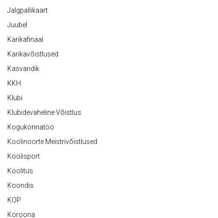
Jalgpallikaart
Juubel
Karikafinaal
Karikavõistlused
Kasvandik
KKH
Klubi
Klubidevaheline Võistlus
Kogukonnatöö
Koolinoorte Meistrivõistlused
Koolisport
Koolitus
Koondis
KOP
Koroona