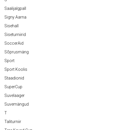
Saalijalgpall
Signy Aarna
Sisehall
Siseturniirid
SoccerAid
Sõprusmäng
Sport
Sport Koolis
Staadionid
SuperCup
Suvelaager
Suvemängud
T
Taliturniir