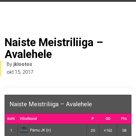
Naiste Meistriliiga –
Avalehele
By
jklootos
okt 15, 2017
Naiste Meistriliiga – Avalehele
Koht
Võistkond
P
GD
Pts
Pärnu JK (n)
1
20
+162
58