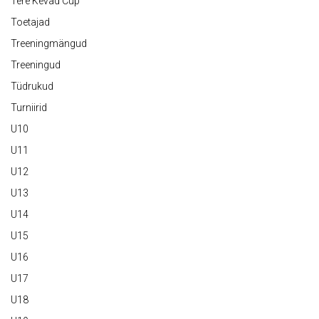
Tere Kevad Cup
Toetajad
Treeningmängud
Treeningud
Tüdrukud
Turniirid
U10
U11
U12
U13
U14
U15
U16
U17
U18