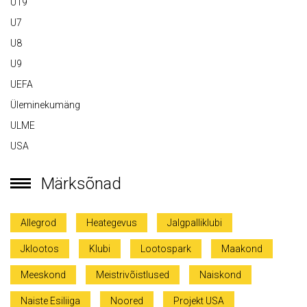
U19
U7
U8
U9
UEFA
Üleminekumäng
ULME
USA
Märksõnad
Allegrod
Heategevus
Jalgpalliklubi
Jklootos
Klubi
Lootospark
Maakond
Meeskond
Meistrivõistlused
Naiskond
Naiste Esiliiga
Noored
Projekt USA