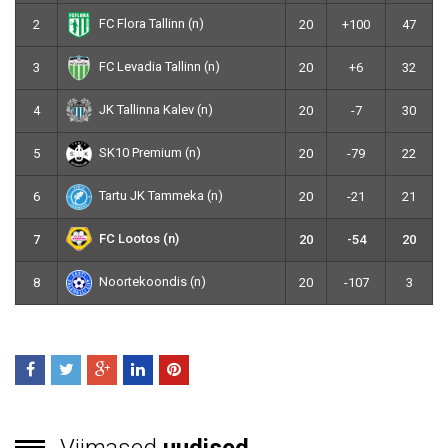
FC Flora Tallinn (n)
2
20
+100
47
FC Levadia Tallinn (n)
3
20
+6
32
JK Tallinna Kalev (n)
4
20
-7
30
SK10 Premium (n)
5
20
-79
22
Tartu JK Tammeka (n)
6
20
-21
21
FC Lootos (n)
7
20
-54
20
Noortekoondis (n)
8
20
-107
3