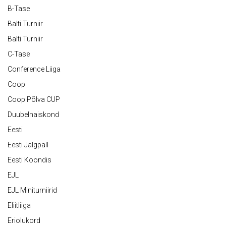
B-Tase
Balti Turniir
Balti Turniir
C-Tase
Conference Liiga
Coop
Coop Põlva CUP
Duubelnaiskond
Eesti
Eesti Jalgpall
Eesti Koondis
EJL
EJL Miniturniirid
Eliitliiga
Eriolukord