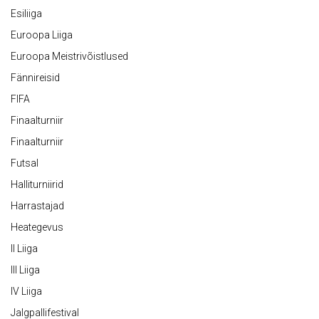
Esiliiga
Euroopa Liiga
Euroopa Meistrivõistlused
Fännireisid
FIFA
Finaalturniir
Finaalturniir
Futsal
Halliturniirid
Harrastajad
Heategevus
II Liiga
III Liiga
IV Liiga
Jalgpallifestival