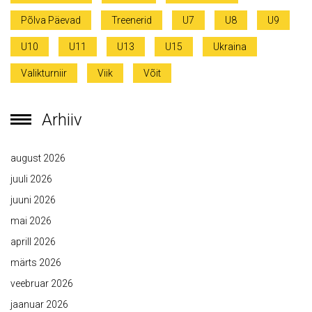
Põlva Päevad
Treenerid
U7
U8
U9
U10
U11
U13
U15
Ukraina
Valikturniir
Viik
Võit
Arhiiv
august 2026
juuli 2026
juuni 2026
mai 2026
aprill 2026
märts 2026
veebruar 2026
jaanuar 2026