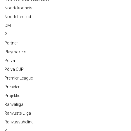
Noortekoondis
Noorteturniirid
OM
P
Partner
Playmakers
Põlva
Põlva CUP
Premier League
President
Projektid
Rahvaliiga
Rahvuste Liiga
Rahvusvaheline
S