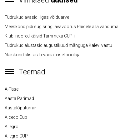
Viimased
uudised
Tüdrukud avasid liigas võiduarve
Meeskond pidi sügisringi avavoorus Paidele alla vanduma
Klubi noored käisid Tammeka CUP-il
Tüdrukud alustasid augustikuud mänguga Kalevi vastu
Naiskond alistas Levadia teisel poolajal
Teemad
A-Tase
Aasta Parimad
Aastalõputurniir
Alcedo Cup
Allegro
Allegro CUP