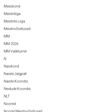
Meeskond
Meistriliiga
Meistrite Liiga
Meistrivõistlused
MM
MM 2026
MM Valikturniir
N
Naiskond
Naiste Jalgpall
Naiste Koondis
Neidude Koondis
NLT
Noored
Noorte Meistrivõistlused